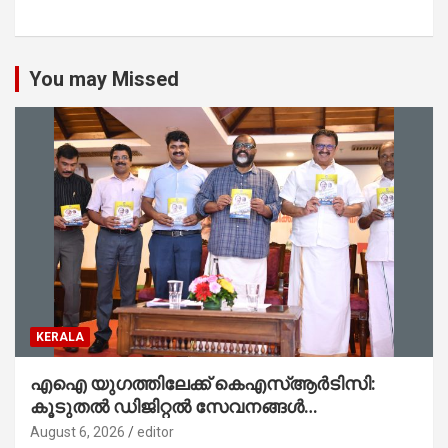
You may Missed
KERALA
എഐ യുഗത്തിലേക്ക് കെഎസ്ആർടിസി:
കൂടുതൽ ഡിജിറ്റൽ സേവനങ്ങൾ
ജനങ്ങളിലേക്കെത്തിക്കും – മന്ത്രി സി പി
August 6, 2026
editor