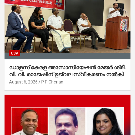
USA
ഡാളസ് കേരള അസോസിയേഷൻ മേയർ ശ്രീ.
വി. വി. രാജേഷിന് ഉജ്വല സ്വീകരണം നൽകി
August 6, 2026
P P Cherian