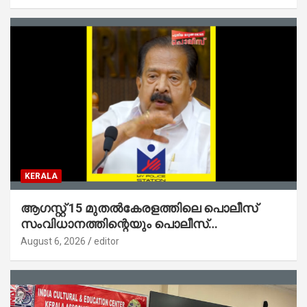
ജോൺ
KERALA
ആഗസ്റ്റ് 15 മുതല്‍കേരളത്തിലെ പൊലീസ്
സംവിധാനത്തിന്റെയും പൊലീസ്
സ്റ്റേഷനുകളുടെയും മുഖഛായ മാറുകയാണ് :
August 6, 2026
editor
ആഭ്യന്തരമന്ത്രി ശ്രീ.രമേശ് ചെന്നിത്തല