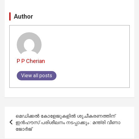
Author
P P Cherian
View all posts
Post
മെഡിക്കല്‍ കോളേജുകളില്‍ ശുചീകരണത്തിന്
navigation
ഇന്‍ഹൗസ് പരിശീലനം നടപ്പാക്കും : മന്ത്രി വീണാ
ജോര്‍ജ്