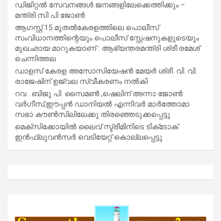
ഡിജിറ്റൽ സേവനങ്ങൾ ജനങ്ങളിലേക്കെത്തിക്കും –
മന്ത്രി സി പി ജോൺ
ആഗസ്റ്റ് 15 മുതല്‍കേരളത്തിലെ പൊലീസ്
സംവിധാനത്തിന്റെയും പൊലീസ് സ്റ്റേഷനുകളുടെയും
മുഖഛായ മാറുകയാണ് : ആഭ്യന്തരമന്ത്രി ശ്രീ.രമേശ്
ചെന്നിത്തല
ഡാളസ് കേരള അസോസിയേഷൻ മേയർ ശ്രീ. വി. വി.
രാജേഷിന് ഉജ്വല സ്വീകരണം നൽകി
റവ . ബിജു പി. സൈമൺ ,ഷെലിന് അന്നാ ജോൺ
വർഗീസ്,ഈപ്പൻ ഡാനിയൽ എന്നിവർ മാർത്തോമാ
സഭാ കൗൺസിലിലേക്കു തിരഞ്ഞെടുക്കപ്പെട്ടു
മെക്സിക്കോയിൽ ലൈവ് സ്ട്രീമിനിടെ ടിക്‌ടോക്
ഇൻഫ്ലുവൻസർ വെടിയേറ്റ് കൊല്ലപ്പെട്ടു