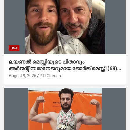
USA
ലയണൽ മെസ്സിയുടെ പിതാവും
അർജന്റീന:മാനേജറുമായ ജോർജ് മെസ്സി (68)
അന്തരിച്ചു
August 9, 2026
P P Cherian