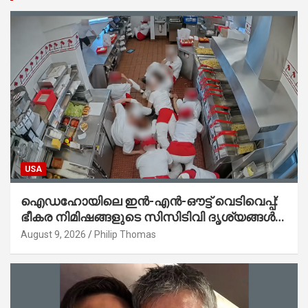
USA
ഐഡഹോയിലെ ഇൻ-എൻ-ഔട്ട് വെടിവെപ്പ്:
ഭീകര നിമിഷങ്ങളുടെ സിസിടിവി ദൃശ്യങ്ങൾ
പുറത്ത്; ആക്രമണത്തിന് പിന്നിലെ കാരണം
August 9, 2026
Philip Thomas
ഇപ്പോഴും ദുരൂഹം