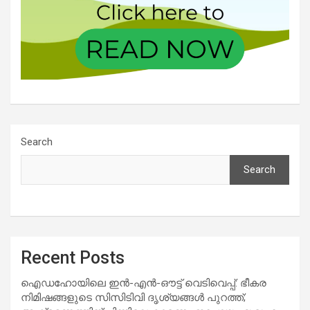
Search
Search
Recent Posts
ഐഡഹോയിലെ ഇൻ-എൻ-ഔട്ട് വെടിവെപ്പ്: ഭീകര
നിമിഷങ്ങളുടെ സിസിടിവി ദൃശ്യങ്ങൾ പുറത്ത്;