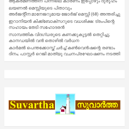
ആക്രമണത്തിന് പിന്നിലെ കാരണം ഇപ്പോഴും ദുരൂഹം
ലയണൽ മെസ്സിയുടെ പിതാവും
അർജന്റീന:മാനേജറുമായ ജോർജ് മെസ്സി (68) അന്തരിച്ചു
ഇറാനിയൻ കിക്ക്ബോക്സറുടെ വധശിക്ഷ: ട്രംപിന്റെ
സഹായം തേടി സഹോദരൻ
സാമ്പത്തിക വിദഗ്ധരുടെ കണക്കുകൂട്ടൽ തെറ്റിച്ചു;
കാനഡയിൽ വൻ തൊഴിൽ വർധന
കാർമൽ പെന്തക്കോസ്ത് ചർച്ച് കൺവെൻഷന്റെ രണ്ടാം
ദിനം; പാസ്റ്റർ റെജി മാത്യു വചനപ്രഘോഷണം നടത്തി