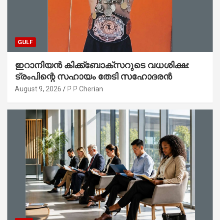
GULF
ഇറാനിയൻ കിക്ക്ബോക്സറുടെ വധശിക്ഷ:
ട്രംപിന്റെ സഹായം തേടി സഹോദരൻ
August 9, 2026
P P Cherian