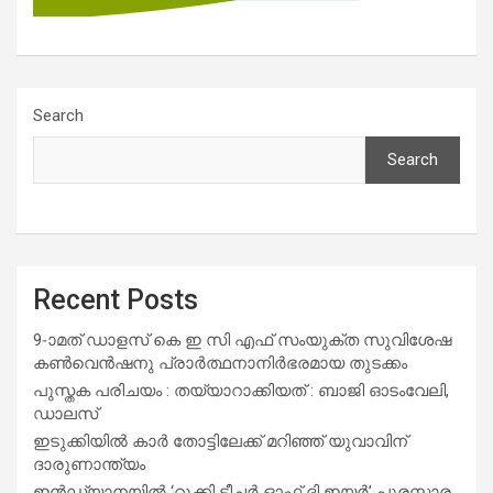
Search
Search
Recent Posts
9-ാമത് ഡാളസ് കെ ഇ സി എഫ് സംയുക്ത സുവിശേഷ
കൺവെൻഷനു പ്രാർത്ഥനാനിർഭരമായ തുടക്കം
പുസ്തക പരിചയം : തയ്യാറാക്കിയത് : ബാജി ഓടംവേലി,
ഡാലസ്
ഇടുക്കിയിൽ കാർ തോട്ടിലേക്ക് മറിഞ്ഞ് യുവാവിന്
ദാരുണാന്ത്യം
ഇൻഡ്യാനയിൽ ‘റൂക്കി ടീച്ചർ ഓഫ് ദി ഇയർ’ പുരസ്കാര