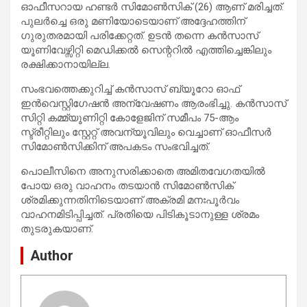
ഓഫീസറായ ഹണ്ടർ സിമോൺസിക് (26) ആണ് മരിച്ചത്.
പുലർച്ചെ ഒരു മണിയോടെയാണ് അദ്ദേഹത്തിന്
ഗുരുതരമായി പരിക്കേറ്റത്. ഉടൻ തന്നെ കൻസാസ്
യൂണിവേഴ്സിറ്റി മെഡിക്കൽ സെന്ററിൽ എത്തിച്ചെങ്കിലും
രക്ഷിക്കാനായില്ല.
സംഭവത്തെക്കുറിച്ച് കൻസാസ് ബ്യൂറോ ഓഫ്
ഇൻവെസ്റ്റിഗേഷൻ അന്വേഷണം ആരംഭിച്ചു. കൻസാസ്
സിറ്റി കമ്മ്യൂണിറ്റി കോളേജിന് സമീപം 75-ആം
സ്ട്രീറ്റിലും സ്റ്റേറ്റ് അവന്യൂവിലും വെച്ചാണ് ഓഫീസർ
സിമോൺസിക്കിന് അപകടം സംഭവിച്ചത്.
പൊലീസിനെ അനുസരിക്കാതെ അമിതവേഗതയിൽ
പോയ ഒരു വാഹനം തടയാൻ സിമോൺസിക്
ശ്രമിക്കുന്നതിനിടെയാണ് അക്രമി മനഃപൂർവം
വാഹനമിടിപ്പിച്ചത്. പ്രതിയെ പിടികൂടാനുള്ള ശ്രമം
തുടരുകയാണ്.
Author