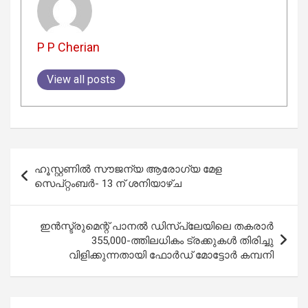
P P Cherian
View all posts
Post
ഹൂസ്റ്റണിൽ സൗജന്യ ആരോഗ്യ മേള
navigation
സെപ്റ്റംബർ- 13 ന് ശനിയാഴ്ച
ഇൻസ്ട്രുമെന്റ് പാനൽ ഡിസ്‌പ്ലേയിലെ തകരാർ
355,000-ത്തിലധികം ട്രക്കുകൾ തിരിച്ചു
വിളിക്കുന്നതായി ഫോർഡ് മോട്ടോർ കമ്പനി