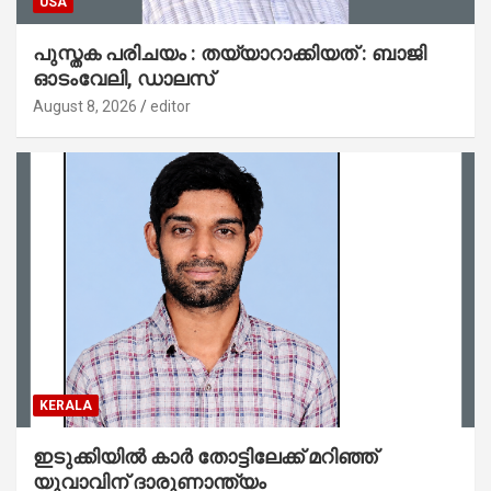
USA
പുസ്തക പരിചയം : തയ്യാറാക്കിയത് : ബാജി
ഓടംവേലി, ഡാലസ്
August 8, 2026
editor
KERALA
ഇടുക്കിയിൽ കാർ തോട്ടിലേക്ക് മറിഞ്ഞ്
യുവാവിന് ദാരുണാന്ത്യം