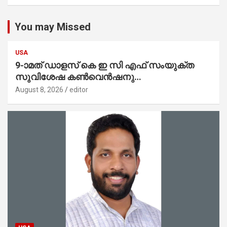
You may Missed
USA
9-ാമത് ഡാളസ് കെ ഇ സി എഫ് സംയുക്ത
സുവിശേഷ കൺവെൻഷനു
പ്രാർത്ഥനാനിർഭരമായ തുടക്കം
August 8, 2026
editor