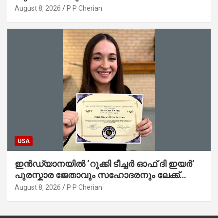
August 8, 2026
P P Cherian
USA
ഇൻഡ്യാനയിൽ ‘റൂക്കി ടീച്ചർ ഓഫ് ദി ഇയർ’
പുരസ്കാര ജേതാവും സഹോദരനും ലേക്ക്
മിഷിഗണിൽ മുങ്ങിമരിച്ചു
August 8, 2026
P P Cherian