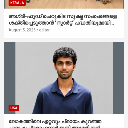
KERALA
അഗ്രി-ഫുഡ് ചെറുകിട സൂക്ഷ്മ സംരംഭങ്ങളെ
ശക്തിപ്പെടുത്താന്‍ ‘സ്മാര്‍ട്ട്’ പദ്ധതിയുമായി
കേര; ലോഗോ മുഖ്യമന്ത്രി പ്രകാശനം
August 5, 2026
editor
ചെയ്തു
USA
ലോകത്തിലെ ഏറ്റവും പ്രായം കുറഞ്ഞ
പുരുഷ പ്രൊഫസർ ഇനി അമേരിക്കൻ