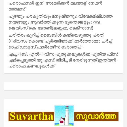
പ്രൊഫസർ ഇനി അമേരിക്കൻ മലയാളി നേഥൻ
തോമസ്
പുഴയും പ്രകൃതിയും മനുഷ്യനും: വിവേകമില്ലാത്ത
നയങ്ങളും ആവർത്തിക്കുന്ന ദുരന്തങ്ങളും : റവ.
ജെയിംസ് കെ. ജോൺ(ലബ്ബക്ക്, ടെക്സാസ്)
ചരിത്രം കുറിച്ച് ബൈബിൾ കയ്യെഴുത്തു പ്രതി
31ദിവസം കൊണ്ട് പൂർത്തിയാക്കി മാർത്തോമ്മാ ചർച്ച്
ഓഫ് ഡാളസ് ഫാർമേഴ്‌സ് ബ്രാഞ്ച്
എച്ച്-1ബി, എൽ-1 വിസ പുതുക്കലുകൾക്ക് പുതിയ ഫീസ്
ഏർപ്പെടുത്തി യു.എസ്; തിരിച്ചടി നേരിടുന്നത് ഇന്ത്യൻ
പ്രൊഫഷണലുകൾക്ക്