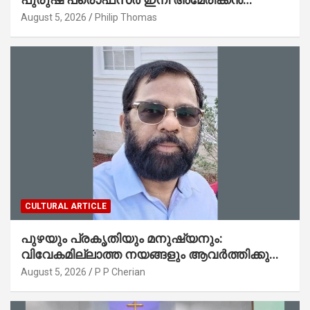
മലയാളി നേഥൻ തോമസ്
August 5, 2026
Philip Thomas
CULTURAL ARTICLE
പുഴയും പ്രകൃതിയും മനുഷ്യനും:
വിവേകമില്ലാത്ത നയങ്ങളും ആവർത്തിക്കുന്ന
ദുരന്തങ്ങളും : റവ. ജെയിംസ് കെ.
August 5, 2026
P P Cherian
ജോൺ(ലബ്ബക്ക്, ടെക്സാസ്)