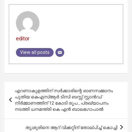
editor
View all posts
Post
എറണാകുളത്തിന് സർക്കാരിന്റെ ഓണസമ്മാനം
navigation
പുതിയ കെഎസ്ആർ ടിസി ബസ്സ് സ്റ്റാൻഡ്
നിർമ്മാണത്തിന് 12 കോടി രൂപ , പ്രഖ്യാപനം
നടത്തി ധനമന്ത്രി കെ എൻ ബാലഗോപാൽ
തൃശൂരിനെ ആറ് വിക്കറ്റിന് തോല്പിച്ച് കൊച്ചി