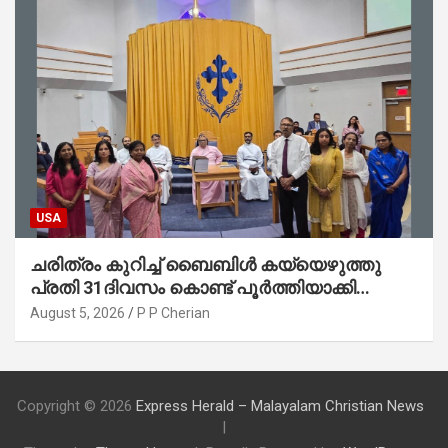
USA
ചരിത്രം കുറിച്ച് ബൈബിൾ കയ്യെഴുത്തു
പ്രതി 31ദിവസം കൊണ്ട് പൂർത്തിയാക്കി
മാർത്തോമ്മാ ചർച്ച് ഓഫ് ഡാളസ് ഫാർമേഴ്‌സ്
August 5, 2026
P P Cherian
ബ്രാഞ്ച്
Copyright © 2026
Express Herald – Malayalam Christian News