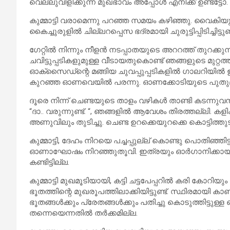
വെല്ലുവിളിക്കുന്ന മുഖഭാവം അപ്പോൾ എനിക്ക് ഉണ്ട്ട്ടോ.
കുമ്മാട്ടി വരാമെന്നു പറഞ്ഞ സമയം കഴിഞ്ഞു. വൈകിയു
കൈച്ചുരുളിൽ ചില്ലറപ്പെസ ഭദ്രമായി ചുരുട്ടിപ്പിടിച്ചിട്ടുണ്ട
ഗേറ്റിൽ നിന്നും നീളൻ നടപ്പാതയുടെ അററത്ത് തുറക്കുന്ന 
ചവിട്ടുപ്പടികളുമുള്ള വീടായതുകൊണ്ട് ഞങ്ങളുടെ മുറ്റത്
ഓക്സൈഡ്ന്റെ മങ്ങിയ ചുവപ്പുപ്പടികളിൽ ഗാലറിയിൽ ഇരിക
കുറഞ്ഞ ഓണവെയിൽ പരന്നു. ഓണക്കോടിയുടെ പുതുമണ
ദൂരെ നിന്ന് ചെണ്ടയുടെ താളം വഴികൾ താണ്ടി കടന്നുവന്
“ദാ.. വരുന്നുണ്ട്. “, ഞങ്ങളിൽ ആവേശം തിരത്തല്ലി.
അണുവിലും തുടിച്ചു. ചെണ്ട ഉറക്കെയുറക്കെ കൊട്ടിത്തുട
കുമ്മാട്ടി, ദേഹം നിറയെ പച്ചപ്പുല്ല് കൊണ്ടു പൊതിഞ്ഞിട്ടുണ
ഓണാഘോഷം നിറഞ്ഞുതൂവി. ഇത്രയും ഓർഗാനിക്കായ ഒ
കണ്ടിട്ടില്ല.
കുമ്മാട്ടി മുഖമൂടിയായി, കട്ടി ചട്ടപേപ്പറിൽ കരി കോറിയും മ
ഭൂതത്തിന്റെ മുഖരൂപത്തിലാക്കിയിട്ടുണ്ട്. സ്ഥിരമായി
ഭൂതങ്ങൾക്കും പ്രേതങ്ങൾക്കും പതിച്ചു കൊടുത്തിട്ടുള്ള 
തന്നെയെന്നതിൽ തർക്കമില്ല.