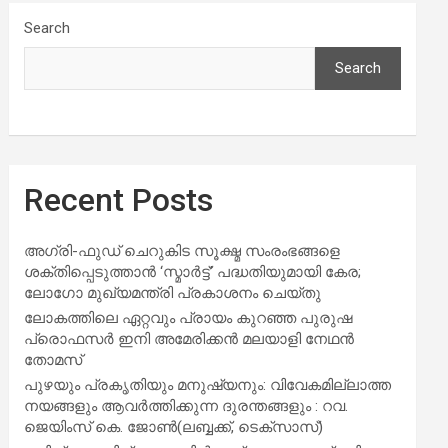
Search
Search
Recent Posts
അഗ്രി-ഫുഡ് ചെറുകിട സൂക്ഷ്മ സംരംഭങ്ങളെ
ശക്തിപ്പെടുത്താന്‍ ‘സ്മാര്‍ട്ട്’ പദ്ധതിയുമായി കേര;
ലോഗോ മുഖ്യമന്ത്രി പ്രകാശനം ചെയ്തു
ലോകത്തിലെ ഏറ്റവും പ്രായം കുറഞ്ഞ പുരുഷ
പ്രൊഫസർ ഇനി അമേരിക്കൻ മലയാളി നേഥൻ
തോമസ്
പുഴയും പ്രകൃതിയും മനുഷ്യനും: വിവേകമില്ലാത്ത
നയങ്ങളും ആവർത്തിക്കുന്ന ദുരന്തങ്ങളും : റവ.
ജെയിംസ് കെ. ജോൺ(ലബ്ബക്ക്, ടെക്സാസ്)