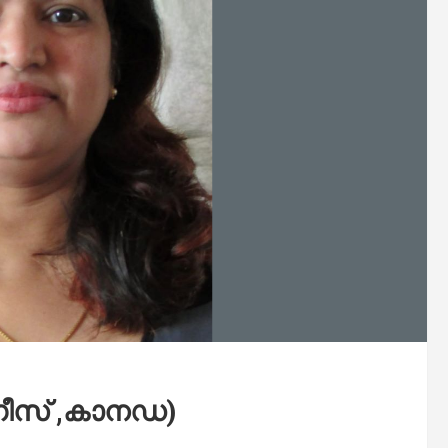
ര്ഗീസ് ,കാനഡ)