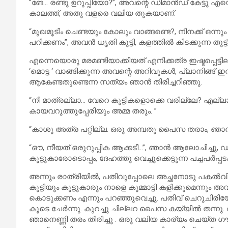
“ങേ… രണ്ടു ഉറുപ്പിയോ?”, അവന്റെ ഡിമാൻഡ് കേട്ടു എന്റെ
കാലത്ത്, അതു വളരെ വലിയ തുകയാണ്.
“മുഖമൂടിം ചെണ്ടയും കോലും വാങ്ങണ്ടെ?, നിനക്ക് ഒന്നും അ
പറിക്കണം”, അവൻ ധൃതി കൂട്ടി, കളത്തിൽ കിടക്കുന്ന തുട്ട്
എന്നെയൊരു മരമണ്ടിയാക്കിയത് എനിക്കത്ര ഇഷ്ടപ്പെട്ടില്
‘മൊട്ട ‘ വാങ്ങിക്കുന്ന അവന്റെ അറിവുകൾ, പ്ലാനിങ്ങ് 
ആകേണ്ടതുണ്ടെന്ന സത്യം ഞാൻ തിരിച്ചറിഞ്ഞു.
“നീ മാത്രല്ലാ… വേറെ കുട്ടികളൊക്കെ വരില്ലേ? എല്ല
കായവറുത്തുപ്പേരിയും അമ്മ തരും. ”
“കാശു അത്ര പറ്റില്ല. ഒരു അമ്പതു പൈസ തരാം, ഞാ
“ഔ, നീയത് ഒരുറുപ്പിക ആക്കടീ…”, ഞാൻ ആലോചിച്ചു,
കൂട്ടുകാരോടൊപ്പം, ദേഹത്തു വെച്ചുക്കെട്ടുന്ന പച്ചപർപ്പ
അന്നും രാത്രിയിൽ, പതിവുപ്പോലെ അച്ഛനോടു പകൽവിശേ
കുട്ടിയും കൂട്ടുകാരും നാളെ കുമ്മാട്ടി കളിക്കുമെന്നു
കൊടുക്കണം എന്നും പറഞ്ഞുവെച്ചു. പതിവ് ചെറുചിരിയോ
കൂടെ ചേർന്നു. കുറച്ചു ചില്ലറ പൈസ കയ്യിൽ തന്നു. 
ഞാനെണ്ണി തരം തിരിച്ചു . ഒരു വലിയ കാര്യം ചെയ്ത ഗ