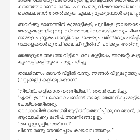
ടാക്കീസിൽ ഒരു പടം കാണുക, ഇടവേളയിൽ കൊറിക്കാൻ
കണ്ടെത്തലാണ് ലക്ഷ്യം. പഠനം ഒരു വിഷയമേയല്ലയവർക
കൊല്ലങ്ങൾ തോൽക്കുക. എല്ലു മൂക്കുമ്പോൾ കൂലിപ
അവർക്കു ഓണത്തിന് കുമ്മാട്ടികളി, പുലികളി ഇവയൊക്ക
മാർഗ്ഗങ്ങളായിരുന്നു. സ്വന്തമായി സമ്പാദിക്കാനും ചി
നമ്മളെ പുസ്തകം ശാസ്ത്രവും ഭാഷയും ചരിത്രവും പഠിപ്പിക
നമ്മളെക്കാൾ മുൻപ് ‘ലൈഫ് സ്കിൽസ്’ പഠിക്കും. അതിനു 
ഞങ്ങളുടെ അടുത്ത വീട്ടിലെ ഒരു കുട്ടിയും, അവന്റെ കൂട്ടു
കുമ്മാട്ടിക്കളിയുടെ പാട്ടു പഠിച്ചു.
തലേദിവസം അവൻ വീട്ടിൽ വന്നു. ഞങ്ങൾ വീട്ടുമുറ്റത്തു കളം വ
(വട്ടുക്കളി ) കളിക്കുകയാണ്.
“നീയ്യ്… കളിക്കാൻ വരണില്ലേ?”, ഞാൻ ചോദിച്ചു.
“ഏയ്… ഇല്ല, കൊറെ പണീണ്ട്. നാളെ ഞങ്ങള് കുമ്മാട്ട്യാ
ചോദ്യമെറിഞ്ഞു.
ഒററക്കാലിൽ ഞൊണ്ടി തുട്ട് തട്ടിത്തെറിപ്പിക്കുന്ന ഞ
ആലോചിക്കും മുൻപ്, അവനിങ്ങോട്ടിട്ടു.
“രണ്ടു ഉറുപ്പിയ തര്വോ?
പിന്നെ രണ്ടു നേന്ത്രപ്പഴം, കായവറുത്തതും. ”