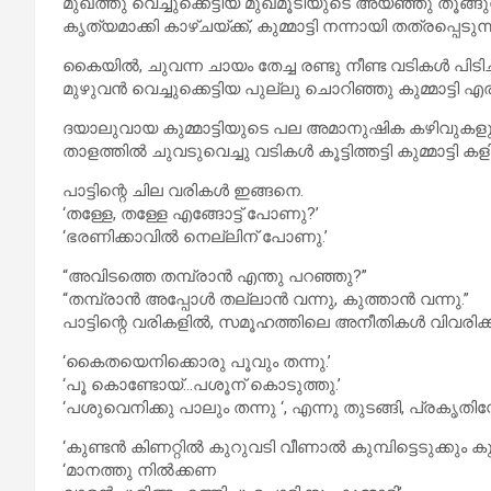
മുഖത്തു വെച്ചുക്കെട്ടിയ മുഖമൂടിയുടെ അയഞ്ഞു തൂങ്ങുന്
കൃത്യമാക്കി കാഴ്ചയ്ക്ക്, കുമ്മാട്ടി നന്നായി തത്രപ്പെടുന്ന
കൈയിൽ, ചുവന്ന ചായം തേച്ച രണ്ടു നീണ്ട വടികൾ പിടിച്ചി
മുഴുവൻ വെച്ചുക്കെട്ടിയ പുല്ലു ചൊറിഞ്ഞു കുമ്മാട്ടി എര
ദയാലുവായ കുമ്മാട്ടിയുടെ പല അമാനുഷിക കഴിവുകളും 
താളത്തിൽ ചുവടുവെച്ചു വടികൾ കൂട്ടിത്തട്ടി കുമ്മാട്ടി കളി
പാട്ടിന്റെ ചില വരികൾ ഇങ്ങനെ.
‘തള്ളേ, തള്ളേ എങ്ങോട്ട് പോണു?’
‘ഭരണിക്കാവിൽ നെല്ലിന് പോണു.’
“അവിടത്തെ തമ്പ്രാൻ എന്തു പറഞ്ഞു?”
“തമ്പ്രാൻ അപ്പോൾ തല്ലാൻ വന്നു, കുത്താൻ വന്നു.”
പാട്ടിന്റെ വരികളിൽ, സമൂഹത്തിലെ അനീതികൾ വിവരിക്കുന
‘കൈതയെനിക്കൊരു പൂവും തന്നു.’
‘പൂ കൊണ്ടോയ്…പശൂന് കൊടുത്തു.’
‘പശുവെനിക്കു പാലും തന്നു ‘, എന്നു തുടങ്ങി, പ്രകൃത
‘കുണ്ടൻ കിണറ്റിൽ കുറുവടി വീണാൽ കുമ്പിട്ടെടുക്കും കുമ്മ
‘മാനത്തു നിൽക്കണ