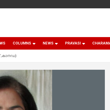
EWS
COLUMNS
NEWS
PRAVASI
CHARAM
സ് ,കാനഡ)