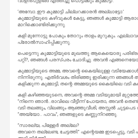
വാളൻപുളിങ്ങ എത്തിച്ചു പൊട്ടിക്കും കുമ്മാട്ടി’.
‘അമ്പോ..ഈ കുമ്മാട്ടി ചില്ലറക്കാരൻ അല്ലാട്ടോ.’
കുമ്മാട്ടിയുടെ കഴിവുകൾ കേട്ടു, ഞങ്ങൾ കുമ്മാട്ടി ആ
മാറിക്കൊണ്ടിരിക്കുന്നു.
കളി മുന്നോട്ടു പോകും തോറും താളം മുറുകും. എല്ലാവര
പ്രോൽസാഹിപ്പിക്കുന്നു.
പെട്ടെന്നു കുമ്മാട്ടിയുടെ മുഖത്തു ആകെയൊരു പരിഭ്രമം
പറ്റി?, ഞങ്ങൾ പരസ്പരം ചോദിച്ചു. അവൻ എങ്ങനെയോ 
കുമ്മാട്ടിയുടെ അമ്മ, അവന്റെ കൈയിലുള്ള വടിയേക്കാ
നിന്നിരുന്നു. എതിർവശം തിരിഞ്ഞു ഇരിക്കുന്ന ഞങ്ങൾ
കളിക്കുന്ന കുമ്മാട്ടി, തന്റെ അമ്മയുടെ കൈയിലെ വടി
കളി കഴിഞ്ഞയുടനെ, അവന്റെ അമ്മ വടിയുമായി മുറ്റത്തേക
“നിന്നെ ഞാൻ…രാവിലെ വീട്ടീന്ന് പോയതാ, അവൻ തെണ്ടി 
വടി തലങ്ങും, വിലങ്ങും ആഞ്ഞുവീശി, അസ്സൽ ചുട്ടപെട ത
“അയ്യോ… പാവം”, ഞങ്ങളുടെ കണ്ണുനിറഞ്ഞു.
“സാരല്യ, പിള്ളേർ അല്ലേ?
അവനെ തല്ലേണ്ട, ചേട്ടത്തി.” എന്റെയമ്മ ഇടപ്പെട്ടു, വടി 