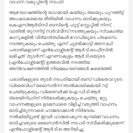
വാഹന വകുപ്പിന്റെ നടപടി.
ആഘോഷത്തിന്റെ ഭാഗമായി കയ്യും തലയും പുറത്തിട്ട്
അപകടകരമായ രീതിയിൽ വാഹനം ഓടിക്കുകയും
കെഎസ്ആർടിസി ബസിന്റെ ഫുട്ട് സ്റ്റെപ്പിൽ നിന്ന്,
വാതിൽ തുറന്നിട്ട് സർവ്വീസ് നടത്തുകയും സ്വകാര്യ
കാറുകളിൽ വിദ്യാർത്ഥികൾ റോഡിലൂടെ പ്രകടനം
നടത്തുകയും ചെയ്തു എന്ന് ചൂണ്ടിക്കാട്ടി അനവധി
പരാതികളാണ് എൻഫോഴ്സ്‌മെന്റ് ആർ.ടി.ഓഫീസിൽ
ലഭിച്ചത്. തുടർന്ന് എറണാകുളം ആർ.ടി.ഒയുടെ
(എൻഫോഴ്സ്മെന്റ്) ഉത്തരവിൽ നടത്തിയ
അന്വേഷണത്തിൽ നിയമലംഘനങ്ങൾ കണ്ടെത്തി.
പരാതികളുടെ തുടർ നടപടിയായി ബസ് ഡ്രൈവറുടെ
ഡ്രൈവിംഗ് ലൈസൻസ് താൽകാലികമായി റദ്ദ്
ചെയ്യുകയും ഡ്രൈവർക്ക് ഐ.ഡി.ടി.ആർ
ട്രെയിനിംഗിന് നിർദേശിക്കുകയും ചെയ്തു. മറ്റു
വാഹനങ്ങളുടെ ഉടമസ്ഥരെ വിളിച്ച് വരുത്തി വാഹനം
ഓടിച്ചിരുന്നവരെ ഹാജരാക്കാൻ നിർദേശം
നൽകിയിട്ടുണ്ട്. ഇവർ ഹാജരാകുന്ന മുറയ്ക്ക് വാഹനം
ഓടിച്ചവരുടെ ലൈസൻസിൽ നടപടി സ്വീകരിക്കുമെന്ന്
എൻഫോഴ്സ്‌മെന്റ് ആർ.ടി.ഒ അറിയിച്ചു.