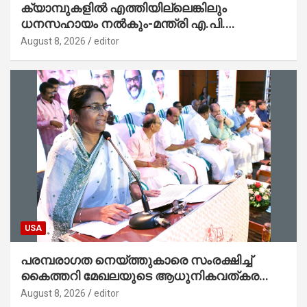
ക്യാമ്പുകളിൽ എത്തിയില്ലെങ്കിലും
ധനസഹായം നൽകും-മന്ത്രി എ.പി.
അനിൽകുമാർ
August 8, 2026
editor
USA
പരമ്പരാഗത നെയ്ത്തുകാരെ സംരക്ഷിച്ച്
കൈത്തറി മേഖലയുടെ ആധുനികവത്കരണം
സാധ്യമാക്കും : ഡെപ്യൂട്ടി സ്പീക്കർ
August 8, 2026
editor