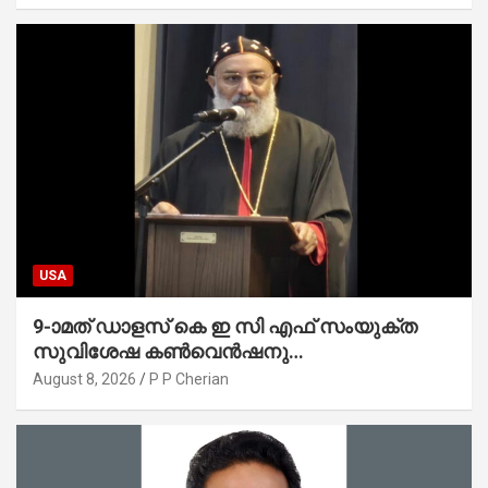
USA
9-ാമത് ഡാളസ് കെ ഇ സി എഫ് സംയുക്ത
സുവിശേഷ കൺവെൻഷനു
പ്രാർത്ഥനാനിർഭരമായ തുടക്കം
August 8, 2026
P P Cherian