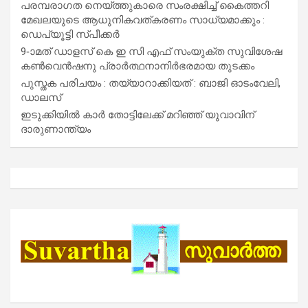
പരമ്പരാഗത നെയ്ത്തുകാരെ സംരക്ഷിച്ച് കൈത്തറി
മേഖലയുടെ ആധുനികവത്കരണം സാധ്യമാക്കും :
ഡെപ്യൂട്ടി സ്പീക്കർ
9-ാമത് ഡാളസ് കെ ഇ സി എഫ് സംയുക്ത സുവിശേഷ
കൺവെൻഷനു പ്രാർത്ഥനാനിർഭരമായ തുടക്കം
പുസ്തക പരിചയം : തയ്യാറാക്കിയത് : ബാജി ഓടംവേലി,
ഡാലസ്
ഇടുക്കിയിൽ കാർ തോട്ടിലേക്ക് മറിഞ്ഞ് യുവാവിന്
ദാരുണാന്ത്യം