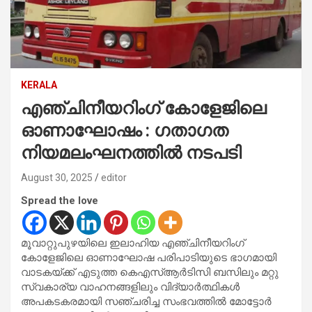
KERALA
എഞ്ചിനീയറിംഗ് കോളേജിലെ
ഓണാഘോഷം : ഗതാഗത
നിയമലംഘനത്തിൽ നടപടി
August 30, 2025
editor
Spread the love
മൂവാറ്റുപുഴയിലെ ഇലാഹിയ എഞ്ചിനീയറിംഗ്
കോളേജിലെ ഓണാഘോഷ പരിപാടിയുടെ ഭാഗമായി
വാടകയ്ക്ക് എടുത്ത കെഎസ്ആർടിസി ബസിലും മറ്റു
സ്വകാര്യ വാഹനങ്ങളിലും വിദ്യാർത്ഥികൾ
അപകടകരമായി സഞ്ചരിച്ച സംഭവത്തിൽ മോട്ടോർ