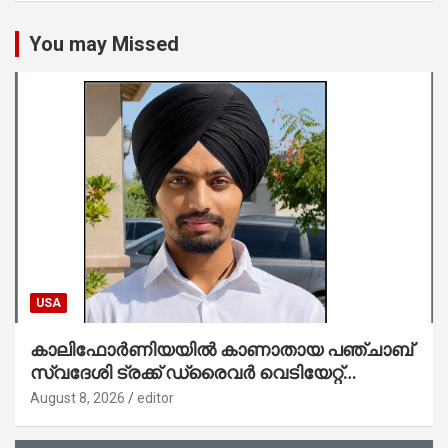
You may Missed
USA
കാലിഫോർണിയയിൽ കാണാതായ പഞ്ചാബ്
സ്വദേശി ട്രക്ക് ഡ്രൈവർ വെടിയേറ്റ്
കൊല്ലപ്പെട്ട നിലയിൽ
August 8, 2026
editor