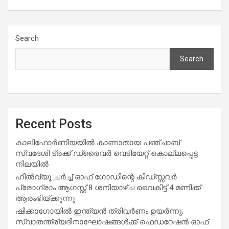
Search
Search
Recent Posts
കാലിഫോർണിയയിൽ കാണാതായ പഞ്ചാബ്
സ്വദേശി ട്രക്ക് ഡ്രൈവർ വെടിയേറ്റ് കൊല്ലപ്പെട്ട
നിലയിൽ
ഹിൽവ്യൂ ചർച്ച് ഓഫ് ഗോഡിന്റെ കിഡ്സ്സവർ
പ്രോഗ്രാം ആഗസ്റ്റ് 8 ശനിയാഴ്ച വൈകിട്ട് 4 മണിക്ക്
ആരംഭിയ്ക്കുന്നു
ഷിക്കാഗോയിൽ ഇന്ത്യൻ ത്രിവർണം ഉയർന്നു;
സ്വാതന്ത്ര്യദിനാഘോഷങ്ങൾക്ക് ഫെഡറേഷൻ ഓഫ്