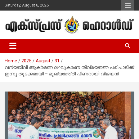
Skip
Saturday, August 8, 2026
to
content
Malayalam Christian News
Express Herald – Malayalam
Christian News
Home
2025
August
31
വന്യജീവി ആക്രമണ ലഘൂകരണ തീവ്രയജ്ഞ പരിപാടിക്ക്
ഇന്നു തുടക്കമായി – മുഖ്യമന്ത്രി പിണറായി വിജയന്‍