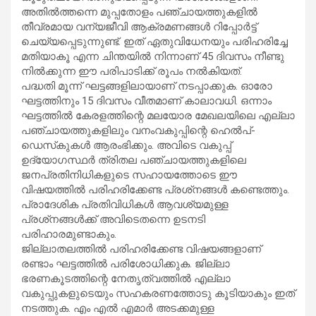
അതിൽത്തന്നെ മുപ്പതോളം പഞ്ചായത്തുകളിൽ
തീവ്രമായ വന്യജീവി ആക്രമണങ്ങൾ റിപ്പോർട്ട്
ചെയ്യപ്പെടുന്നുണ്ട്. ഇത് ഏതുവിധേനയും പരിഹരിച്ചേ
മതിയാകൂ എന്ന ചിന്തയിൽ നിന്നാണ് 45 ദിവസം നീണ്ടു
നിൽക്കുന്ന ഈ പരിപാടിക്ക് രൂപം നൽകിയത്.
പദ്ധതി മൂന്ന് ഘട്ടങ്ങളിലായാണ് നടപ്പാക്കുക. ഓരോ
ഘട്ടത്തിനും 15 ദിവസം വീതമാണ് കാലാവധി. ഒന്നാം
ഘട്ടത്തിൽ കേരളത്തിന്റെ മലയോര മേഖലയിലെ എല്ലാ
പഞ്ചായത്തുകളിലും വനംവകുപ്പിന്റെ ഹെൽപ്-
ഡെസ്‌കുകൾ ആരംഭിക്കും. അവിടെ വകുപ്പ്
ഉദ്യോഗസ്ഥർ ത്രിതല പഞ്ചായത്തുകളിലെ
ജനപ്രതിനിധികളുടെ സഹായത്തോടെ ഈ
വിഷയത്തിൽ പരിഹരിക്കേണ്ട പ്രശ്‌നങ്ങൾ കണ്ടെത്തും.
പ്രാദേശിക പ്രതിവിധികൾ ആവശ്യമുള്ള
പ്രശ്‌നങ്ങൾക്ക് അവിടെതന്നെ ഉടനടി
പരിഹാരമുണ്ടാകും.
ജില്ലാതലത്തിൽ പരിഹരിക്കേണ്ട വിഷയങ്ങളാണ്
രണ്ടാം ഘട്ടത്തിൽ പരിശോധിക്കുക. ജില്ലാ
ഭരണകൂടത്തിന്റെ നേതൃത്വത്തിൽ എല്ലാ
വകുപ്പുകളുടെയും സഹകരണത്തോടു കൂടിയാകും ഇത്
നടത്തുക. എം എൽ എമാർ അടക്കമുള്ള