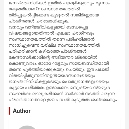
ജനപ്രതിനിധികൾ ഇതിൽ പങ്കാളികളാവും. മൂന്നാം
ഘട്ടത്തിലാണ് സംസ്ഥാനതലത്തിൽ
തീർപ്പുകൽപ്പിക്കേണ്ട കൂടുതൽ സങ്കീർണ്ണമായ
പ്രശ്‌നങ്ങൾ പരിശോധിക്കുക.
വനവും വന്യജീവികളുമായി ബന്ധപ്പെട്ട
വിഷയങ്ങളായതിനാൽ എല്ലാ പ്രശ്‌നവും
സംസ്ഥാനതലത്തിൽ തന്നെ പരിഹരിക്കാൻ
സാധിച്ചുവെന്ന് വരില്ല. സംസ്ഥാനതലത്തിൽ
പരിഹരിക്കാൻ കഴിയാത്ത പ്രശ്‌നങ്ങൾ
കേന്ദ്രസർക്കാരിന്റെ അടിയന്തര ശ്രദ്ധയിൽ
കൊണ്ടുവരും. ഓരോ ഘട്ടവും സമയബന്ധിതമായി
തന്നെ പൂർത്തിയാക്കുകയും ചെയ്യും. ഈ പദ്ധതി
വിജയിപ്പിക്കുന്നതിന് ഉദ്യോഗസ്ഥരുടെയും
ജനപ്രതിനിധികളുടെയും പൊതുജനങ്ങളുടെയും
കൂട്ടായ പരിശ്രമം ഉണ്ടാകണം. മനുഷ്യ-വന്യമൃഗ
സംഘർഷം ലഘൂകരിക്കാൻ സർക്കാർ നടത്തി വരുന്ന
പ്രവർത്തനങ്ങളെ ഈ പദ്ധതി കൂടുതൽ ശക്തമാക്കും.
Author