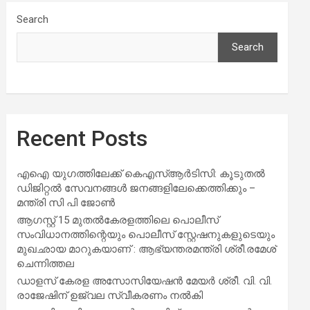
Search
Search
Recent Posts
എഐ യുഗത്തിലേക്ക് കെഎസ്ആർടിസി: കൂടുതൽ
ഡിജിറ്റൽ സേവനങ്ങൾ ജനങ്ങളിലേക്കെത്തിക്കും –
മന്ത്രി സി പി ജോൺ
ആഗസ്റ്റ് 15 മുതല്‍കേരളത്തിലെ പൊലീസ്
സംവിധാനത്തിന്റെയും പൊലീസ് സ്റ്റേഷനുകളുടെയും
മുഖഛായ മാറുകയാണ് : ആഭ്യന്തരമന്ത്രി ശ്രീ.രമേശ്
ചെന്നിത്തല
ഡാളസ് കേരള അസോസിയേഷൻ മേയർ ശ്രീ. വി. വി.
രാജേഷിന് ഉജ്വല സ്വീകരണം നൽകി