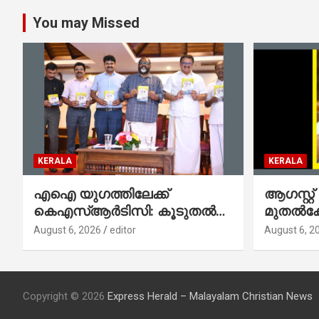
You may Missed
KERALA
KERALA
എഐ യുഗത്തിലേക്ക്
ആഗസ്റ്റ്
കെഎസ്ആർടിസി: കൂടുതൽ
മുതല്‍
ഡിജിറ്റൽ സേവനങ്ങൾ
സംവിധാ
August 6, 2026
editor
August 6, 2
ജനങ്ങളിലേക്കെത്തിക്കും –
പൊലീസ്
മന്ത്രി സി പി ജോൺ
മുഖഛായ
ആഭ്യന്ത
ചെന്നിത
Copyright © 2026
Express Herald – Malayalam Christian News