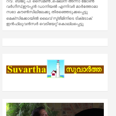
റവ . ബിജു പി. സൈമൺ ,ഷെലിന് അന്നാ ജോൺ
വർഗീസ്,ഈപ്പൻ ഡാനിയൽ എന്നിവർ മാർത്തോമാ
സഭാ കൗൺസിലിലേക്കു തിരഞ്ഞെടുക്കപ്പെട്ടു
മെക്സിക്കോയിൽ ലൈവ് സ്ട്രീമിനിടെ ടിക്‌ടോക്
ഇൻഫ്ലുവൻസർ വെടിയേറ്റ് കൊല്ലപ്പെട്ടു