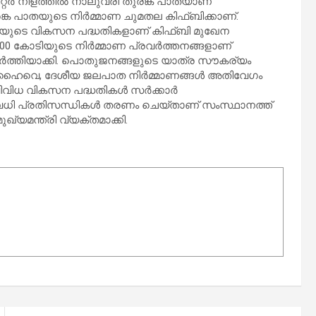
ീറ്റർ നീളത്തിൽ നാലുവരി തുരങ്ക പാതയാണ്
 തുരങ്ക പാതയുടെ നിർമ്മാണ ചുമതല കിഫ്ബിക്കാണ്.
യുടെ വികസന പദ്ധതികളാണ് കിഫ്ബി മുഖേന
0000 കോടിയുടെ നിർമ്മാണ പ്രവർത്തനങ്ങളാണ്
 പൂർത്തിയാക്കി. പൊതുജനങ്ങളുടെ യാത്ര സൗകര്യം
ര ഹൈവെ, ദേശീയ ജലപാത നിർമ്മാണങ്ങൾ അതിവേഗം
 വിവിധ വികസന പദ്ധതികൾ സർക്കാർ
നിരവധി പ്രതിസന്ധികൾ തരണം ചെയ്താണ് സംസ്ഥാനത്ത്
്യമന്ത്രി വ്യക്തമാക്കി.