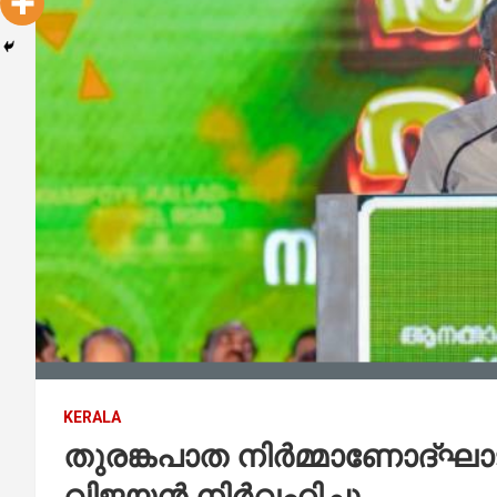
KERALA
തുരങ്കപാത നിർമ്മാണോദ്ഘാട
വിജയൻ നിർവഹിച്ചു