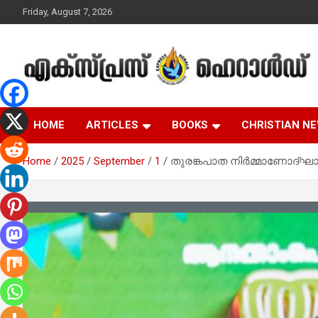
Skip
Friday, August 7, 2026
to
content
Malayalam Christian News
Express Herald –
HOME
ARTICLES
BOOKS
CHRISTIAN N
Malayalam Christian
Home
2025
September
1
തുരങ്കപാത നിർമ്മാണോദ്ഘാട
News