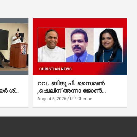
CHRISTIAN NEWS
റവ . ബിജു പി. സൈമൺ
 ശ്രീ.
,ഷെലിന് അന്നാ ജോൺ
്വല
വർഗീസ്,ഈപ്പൻ ഡാനിയൽ
August 6, 2026
P P Cherian
എന്നിവർ മാർത്തോമാ സഭാ
കൗൺസിലിലേക്കു
തിരഞ്ഞെടുക്കപ്പെട്ടു