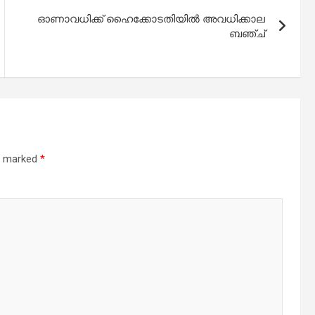
ഓണാവധിക്ക് ഹൈക്കോടതിയിൽ അവധിക്കാല
ബഞ്ച്
re marked
*