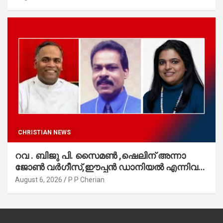
CHRISTIAN NEWS
റവ . ബിജു പി. സൈമൺ ,ഷെലിന് അന്നാ
ജോൺ വർഗീസ്,ഈപ്പൻ ഡാനിയൽ എന്നിവർ
മാർത്തോമാ സഭാ കൗൺസിലിലേക്കു
August 6, 2026
P P Cherian
തിരഞ്ഞെടുക്കപ്പെട്ടു