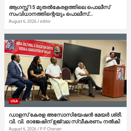
ആഗസ്റ്റ് 15 മുതല്‍കേരളത്തിലെ പൊലീസ്
സംവിധാനത്തിന്റെയും പൊലീസ്
സ്റ്റേഷനുകളുടെയും മുഖഛായ മാറുകയാണ് :
August 6, 2026
editor
ആഭ്യന്തരമന്ത്രി ശ്രീ.രമേശ് ചെന്നിത്തല
USA
ഡാളസ് കേരള അസോസിയേഷൻ മേയർ ശ്രീ.
വി. വി. രാജേഷിന് ഉജ്വല സ്വീകരണം നൽകി
August 6, 2026
P P Cherian