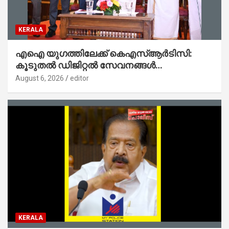
KERALA
എഐ യുഗത്തിലേക്ക് കെഎസ്ആർടിസി:
കൂടുതൽ ഡിജിറ്റൽ സേവനങ്ങൾ
ജനങ്ങളിലേക്കെത്തിക്കും – മന്ത്രി സി പി
August 6, 2026
editor
ജോൺ
KERALA