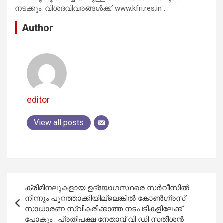
നടക്കും. വിശദവിവരങ്ങൾക്ക്: www.kfri.res.in .
Author
editor
View all posts
Post
ക്രിമിനലുകളായ ഉദ്യോഗസ്ഥരെ സര്‍വീസില്‍
navigation
നിന്നും പുറത്താക്കിയില്ലെങ്കിൽ കോണ്‍ഗ്രസ്
സാധാരണ സ്വീകരിക്കാത്ത നടപടികളിലേക്ക്
പോകും : പ്രതിപക്ഷ നേതാവ് വി ഡി സതീശന്‍