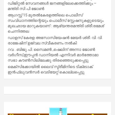
ഡിജിറ്റൽ സേവനങ്ങൾ ജനങ്ങളിലേക്കെത്തിക്കും –
മന്ത്രി സി പി ജോൺ
ആഗസ്റ്റ് 15 മുതല്‍കേരളത്തിലെ പൊലീസ്
സംവിധാനത്തിന്റെയും പൊലീസ് സ്റ്റേഷനുകളുടെയും
മുഖഛായ മാറുകയാണ് : ആഭ്യന്തരമന്ത്രി ശ്രീ.രമേശ്
ചെന്നിത്തല
ഡാളസ് കേരള അസോസിയേഷൻ മേയർ ശ്രീ. വി. വി.
രാജേഷിന് ഉജ്വല സ്വീകരണം നൽകി
റവ . ബിജു പി. സൈമൺ ,ഷെലിന് അന്നാ ജോൺ
വർഗീസ്,ഈപ്പൻ ഡാനിയൽ എന്നിവർ മാർത്തോമാ
സഭാ കൗൺസിലിലേക്കു തിരഞ്ഞെടുക്കപ്പെട്ടു
മെക്സിക്കോയിൽ ലൈവ് സ്ട്രീമിനിടെ ടിക്‌ടോക്
ഇൻഫ്ലുവൻസർ വെടിയേറ്റ് കൊല്ലപ്പെട്ടു