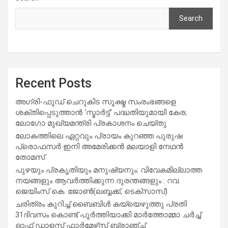
Search
Recent Posts
അഗ്രി-ഫുഡ് ചെറുകിട സൂക്ഷ്മ സംരംഭങ്ങളെ
ശക്തിപ്പെടുത്താന്‍ ‘സ്മാര്‍ട്ട്’ പദ്ധതിയുമായി കേര;
ലോഗോ മുഖ്യമന്ത്രി പ്രകാശനം ചെയ്തു
ലോകത്തിലെ ഏറ്റവും പ്രായം കുറഞ്ഞ പുരുഷ
പ്രൊഫസർ ഇനി അമേരിക്കൻ മലയാളി നേഥൻ
തോമസ്
പുഴയും പ്രകൃതിയും മനുഷ്യനും: വിവേകമില്ലാത്ത
നയങ്ങളും ആവർത്തിക്കുന്ന ദുരന്തങ്ങളും : റവ.
ജെയിംസ് കെ. ജോൺ(ലബ്ബക്ക്, ടെക്സാസ്)
ചരിത്രം കുറിച്ച് ബൈബിൾ കയ്യെഴുത്തു പ്രതി
31ദിവസം കൊണ്ട് പൂർത്തിയാക്കി മാർത്തോമ്മാ ചർച്ച്
ഓഫ് ഡാളസ് ഫാർമേഴ്‌സ് ബ്രാഞ്ച്