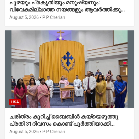
പുഴയും പ്രകൃതിയും മനുഷ്യനും:
വിവേകമില്ലാത്ത നയങ്ങളും ആവർത്തിക്കുന്ന
ദുരന്തങ്ങളും : റവ. ജെയിംസ് കെ.
August 5, 2026
P P Cherian
ജോൺ(ലബ്ബക്ക്, ടെക്സാസ്)
USA
ചരിത്രം കുറിച്ച് ബൈബിൾ കയ്യെഴുത്തു
പ്രതി 31ദിവസം കൊണ്ട് പൂർത്തിയാക്കി
മാർത്തോമ്മാ ചർച്ച് ഓഫ് ഡാളസ് ഫാർമേഴ്‌സ്
August 5, 2026
P P Cherian
ബ്രാഞ്ച്