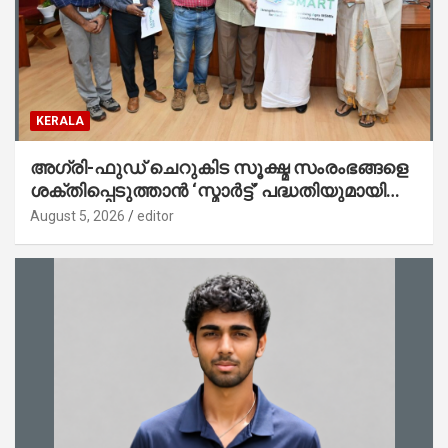
KERALA
അഗ്രി-ഫുഡ് ചെറുകിട സൂക്ഷ്മ സംരംഭങ്ങളെ
ശക്തിപ്പെടുത്താന്‍ ‘സ്മാര്‍ട്ട്’ പദ്ധതിയുമായി
കേര; ലോഗോ മുഖ്യമന്ത്രി പ്രകാശനം
August 5, 2026
editor
ചെയ്തു