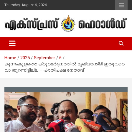
Skip
Thursday, August 6, 2026
to
content
Malayalam Christian News
Express Herald – Malayalam
Christian News
Home
2025
September
6
കുന്നംകുളത്തെ ക്രൂരമര്‍ദ്ദനത്തില്‍ മുഖ്യമന്ത്രി ഇതുവരെ
വാ തുറന്നിട്ടില്ല – പ്രതിപക്ഷ നേതാവ്