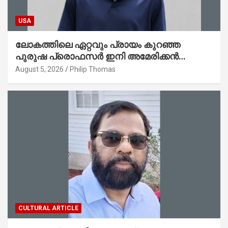
USA
ലോകത്തിലെ ഏറ്റവും പ്രായം കുറഞ്ഞ
പുരുഷ പ്രൊഫസർ ഇനി അമേരിക്കൻ
മലയാളി നേഥൻ തോമസ്
August 5, 2026
Philip Thomas
CULTURAL ARTICLE