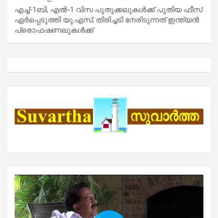
എച്ച്-1ബി, എൽ-1 വിസ പുതുക്കലുകൾക്ക് പുതിയ ഫീസ്
ഏർപ്പെടുത്തി യു.എസ്; തിരിച്ചടി നേരിടുന്നത് ഇന്ത്യൻ
പ്രൊഫഷണലുകൾക്ക്