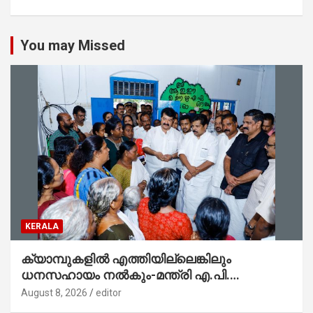
You may Missed
KERALA
ക്യാമ്പുകളിൽ എത്തിയില്ലെങ്കിലും
ധനസഹായം നൽകും-മന്ത്രി എ.പി.
അനിൽകുമാർ
August 8, 2026
editor