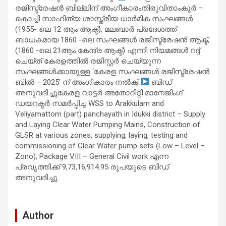
രജിസ്ട്രേഷൻ ബില്ലിന് അംഗീകാരംതിരുവിതാംകൂർ –
കൊച്ചി സാഹിത്യ ശാസ്ത്രീയ ധാർമിക സംഘങ്ങൾ
(1955- ലെ 12 ആം ആക്ട്), മലബാർ പ്രദേശത്ത്
ബാധകമായ 1860 -ലെ സംഘങ്ങൾ രജിസ്ട്രേഷൻ ആക്ട്,
(1860 -ലെ 21ആം കേന്ദ്ര ആക്ട്) എന്നീ നിയമങ്ങൾ റദ്ദ്
ചെയ്ത് കേരളത്തിൽ രജിസ്റ്റർ ചെയ്യുന്ന
സംഘങ്ങൾക്കായുള്ള ‘കേരള സംഘങ്ങൾ രജിസ്ട്രേഷൻ
ബിൽ – 2025’ ന് അംഗീകാരം നൽകി.
ബിഡ്
അനുവദിച്ചുകേരള വാട്ടർ അതോറിറ്റി മാനേജിംഗ്
ഡയറക്ടർ സമർപ്പിച്ച WSS to Arakkulam and
Veliyamattom (part) panchayath in Idukki district – Supply
and Laying Clear Water Pumping Mains, Construction of
GLSR at various zones, supplying, laying, testing and
commissioning of Clear Water pump sets (Low – Level –
Zono), Package VIII – General Civil work എന്ന
പ്രവൃത്തിക്ക് 9,73,16,914.95 രൂപയുടെ ബിഡ്
അനുവദിച്ചു.
Author