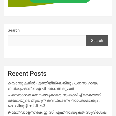
Search
Search
Recent Posts
ക്യാമ്പുകളിൽ എത്തിയില്ലെങ്കിലും ധനസഹായം
നൽകും-മന്ത്രി എ.പി. അനിൽകുമാർ
പരമ്പരാഗത നെയ്ത്തുകാരെ സംരക്ഷിച്ച് കൈത്തറി
മേഖലയുടെ ആധുനികവത്കരണം സാധ്യമാക്കും :
ഡെപ്യൂട്ടി സ്പീക്കർ
9-ാമത് ഡാളസ് കെ ഇ സി എഫ് സംയുക്ത സുവിശേഷ