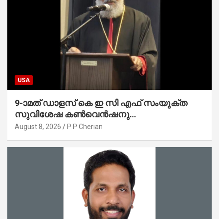
USA
9-ാമത് ഡാളസ് കെ ഇ സി എഫ് സംയുക്ത
സുവിശേഷ കൺവെൻഷനു
പ്രാർത്ഥനാനിർഭരമായ തുടക്കം
August 8, 2026
P P Cherian