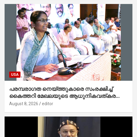
USA
പരമ്പരാഗത നെയ്ത്തുകാരെ സംരക്ഷിച്ച്
കൈത്തറി മേഖലയുടെ ആധുനികവത്കരണം
സാധ്യമാക്കും : ഡെപ്യൂട്ടി സ്പീക്കർ
August 8, 2026
editor