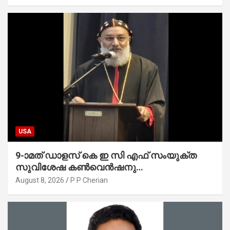
USA
9-ാമത് ഡാളസ് കെ ഇ സി എഫ് സംയുക്ത
സുവിശേഷ കൺവെൻഷനു
പ്രാർത്ഥനാനിർഭരമായ തുടക്കം
August 8, 2026
P P Cherian