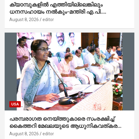
ക്യാമ്പുകളിൽ എത്തിയില്ലെങ്കിലും
ധനസഹായം നൽകും-മന്ത്രി എ.പി.
അനിൽകുമാർ
August 8, 2026
editor
USA
പരമ്പരാഗത നെയ്ത്തുകാരെ സംരക്ഷിച്ച്
കൈത്തറി മേഖലയുടെ ആധുനികവത്കരണം
സാധ്യമാക്കും : ഡെപ്യൂട്ടി സ്പീക്കർ
August 8, 2026
editor