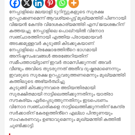
നേപ്പാളിലെ മലയാളി ടൂറിസ്റ്റുകളുടെ സുരക്ഷ
ഉറപ്പാക്കണമെന്ന് ആവശ്യപ്പെട്ട് മുഖ്യമന്ത്രി പിണറായി
വിജയൻ കേന്ദ്ര വിദേശകാര്യമന്ത്രി എസ് ജയശങ്കറിന്
കത്തയച്ചു. നേപ്പാളിലെ പൊഖ്റയിൽ വിനോദ
സഞ്ചാരത്തിനായി എത്തിയ പ്രായമായവർ
അടക്കമുള്ളവർ കുടുങ്ങി കിടക്കുകയാണ്.
നേപ്പാളിലെ പ്രക്ഷോഭത്തിൻ്റെ ഭാഗമായി
അനിഷ്ടസംഭവങ്ങൾ അരങ്ങേറിയതിന്
സമീപത്തായിട്ടാണ് ഇവർ താമസിക്കുന്നത്. അവർ
വീണ്ടും അവിടെ തുടരുന്നത് അതീവ ദുഷ്കരമാണെന്നും
ഇവരുടെ സുരക്ഷ ഉറപ്പുവരുത്തണമെന്നും മുഖ്യമന്ത്രി
കത്തിലൂടെ അഭ്യർത്ഥിച്ചു.
കുടുങ്ങി കിടക്കുന്നവരെ അടിയന്തിരമായി
സുരക്ഷിതമായി നാട്ടിലെത്തിക്കുന്നതിനും യാത്രാ
സൗകര്യം ഏർപ്പെടുത്തുന്നതിനും ഇടപെടണം.
വിനോദ സഞ്ചാരികളെ നാട്ടിലെത്തിക്കുന്നതിന് കേന്ദ്ര
സർക്കാരിന് കേരളത്തിൻ്റെ എല്ലാ പിന്തുണയും
സഹകരണവും ഉണ്ടാവുമെന്നും മുഖ്യമന്ത്രി കത്തിൽ
ചൂണ്ടിക്കാട്ടി.