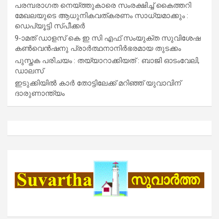
പരമ്പരാഗത നെയ്ത്തുകാരെ സംരക്ഷിച്ച് കൈത്തറി
മേഖലയുടെ ആധുനികവത്കരണം സാധ്യമാക്കും :
ഡെപ്യൂട്ടി സ്പീക്കർ
9-ാമത് ഡാളസ് കെ ഇ സി എഫ് സംയുക്ത സുവിശേഷ
കൺവെൻഷനു പ്രാർത്ഥനാനിർഭരമായ തുടക്കം
പുസ്തക പരിചയം : തയ്യാറാക്കിയത് : ബാജി ഓടംവേലി,
ഡാലസ്
ഇടുക്കിയിൽ കാർ തോട്ടിലേക്ക് മറിഞ്ഞ് യുവാവിന്
ദാരുണാന്ത്യം