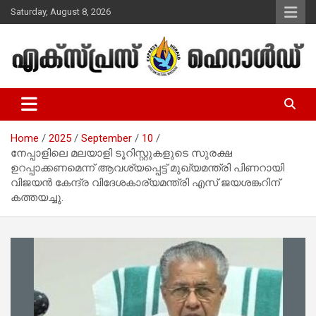
Skip
Saturday, August 8, 2026
to
content
Malayalam Christian News
Express Herald – Malayalam
Christian News
Home
2025
September
10
നേപ്പാളിലെ മലയാളി ടൂറിസ്റ്റുകളുടെ സുരക്ഷ
ഉറപ്പാക്കണമെന്ന് ആവശ്യപ്പെട്ട് മുഖ്യമന്ത്രി പിണറായി
വിജയൻ കേന്ദ്ര വിദേശകാര്യമന്ത്രി എസ് ജയശങ്കറിന്
കത്തയച്ചു.