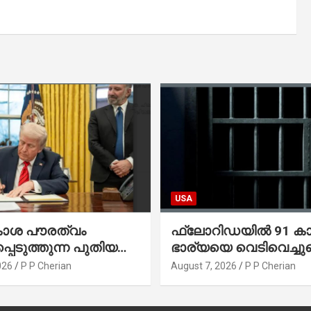
USA
കാശ പൗരത്വം
ഫ്ലോറിഡയിൽ 91 ക
്പെടുത്തുന്ന പുതിയ
ഭാര്യയെ വെടിവെച്ചു
്സിക്യൂട്ടീവ്
നഴ്സിങ് ഹോമിലാക്കില്ല
026
P P Cherian
August 7, 2026
P P Cherian
ിൽ ട്രംപ്
നൽകിയ വാഗ്ദാനം
ചു
പാലിച്ചതായി മൊഴി