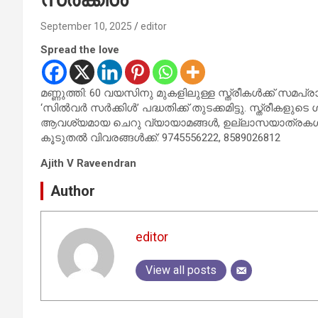
September 10, 2025
editor
Spread the love
മണ്ണുത്തി: 60 വയസിനു മുകളിലുള്ള സ്ത്രീകൾക്ക് സ
‘സിൽവർ സർക്കിൾ’ പദ്ധതിക്ക് തുടക്കമിട്ടു. സ്ത്രീ
ആവശ്യമായ ചെറു വ്യായാമങ്ങൾ, ഉല്ലാസയാത്രകൾ, ആർട
കൂടുതൽ വിവരങ്ങൾക്ക്: 9745556222, 8589026812
Ajith V Raveendran
Author
editor
View all posts