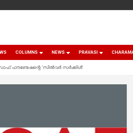
EWS
COLUMNS
NEWS
PRAVASI
CHARAM
 ഇസാഫ് ഫൗണ്ടേഷന്റെ ‘സിൽവർ സർക്കിൾ’