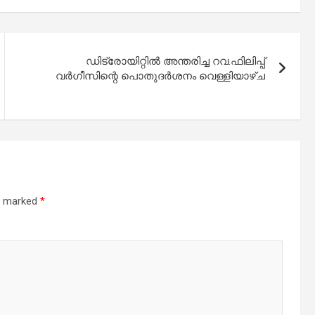
ഡിട്രോയിറ്റിൽ അന്തരിച്ച റവ.ഫിലിപ്പ്
വർഗീസിന്റെ പൊതുദർശനം വെള്ളിയാഴ്ച
re marked
*