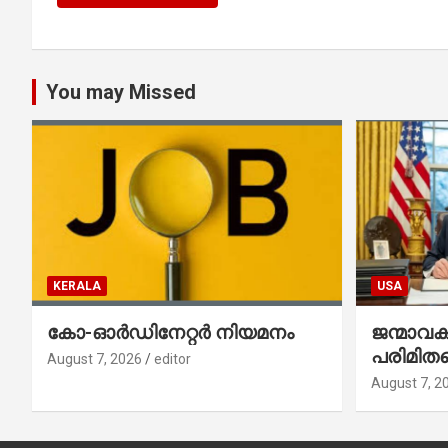
You may Missed
KERALA
USA
കോ-ഓർഡിനേറ്റർ നിയമനം
ജന്മാവ
പരിമിതപ
August 7, 2026
editor
രണ്ട് എക
August 7, 2
ഉത്തരവുകള
ഒപ്പുവെച്