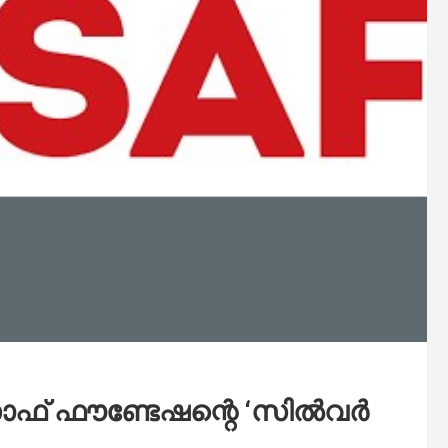
ഇസാഫ് ഫൗണ്ടേഷന്റെ ‘സിൽവർ