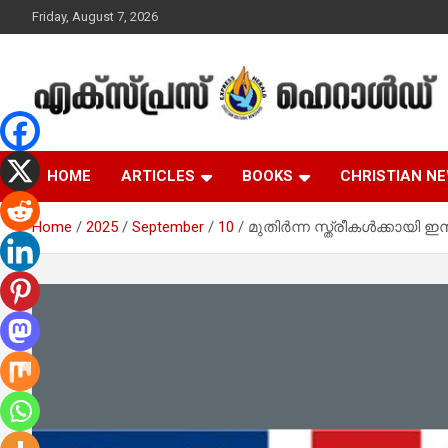
Skip
Friday, August 7, 2026
to
content
Malayalam Christian News
Express Herald –
HOME
ARTICLES
BOOKS
CHRISTIAN N
Malayalam Christian
Home
2025
September
10
മുതിർന്ന സ്ത്രീകൾക്കായി
News