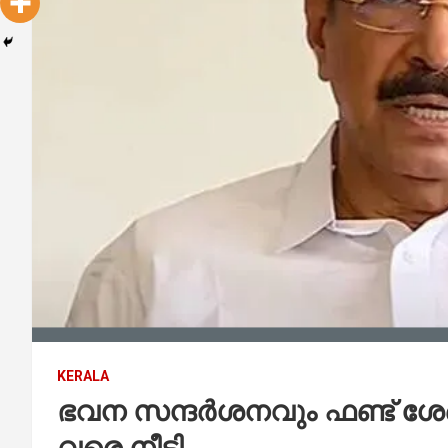
KERALA
ഭവന സന്ദര്‍ശനവും ഫണ്ട് ശേ
വരെ നീട്ടി