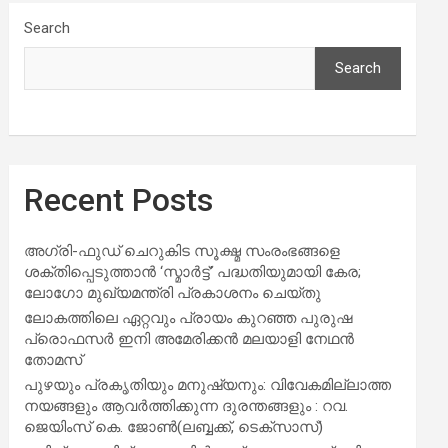
Search
Search
Recent Posts
അഗ്രി-ഫുഡ് ചെറുകിട സൂക്ഷ്മ സംരംഭങ്ങളെ
ശക്തിപ്പെടുത്താന്‍ ‘സ്മാര്‍ട്ട്’ പദ്ധതിയുമായി കേര;
ലോഗോ മുഖ്യമന്ത്രി പ്രകാശനം ചെയ്തു
ലോകത്തിലെ ഏറ്റവും പ്രായം കുറഞ്ഞ പുരുഷ
പ്രൊഫസർ ഇനി അമേരിക്കൻ മലയാളി നേഥൻ
തോമസ്
പുഴയും പ്രകൃതിയും മനുഷ്യനും: വിവേകമില്ലാത്ത
നയങ്ങളും ആവർത്തിക്കുന്ന ദുരന്തങ്ങളും : റവ.
ജെയിംസ് കെ. ജോൺ(ലബ്ബക്ക്, ടെക്സാസ്)