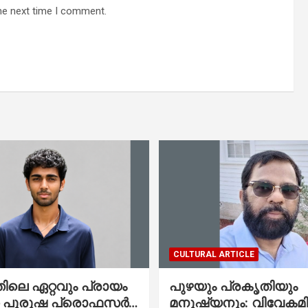
he next time I comment.
CULTURAL ARTICLE
ലെ ഏറ്റവും പ്രായം
പുഴയും പ്രകൃതിയും
ഞ പുരുഷ പ്രൊഫസർ
മനുഷ്യനും: വിവേകമി