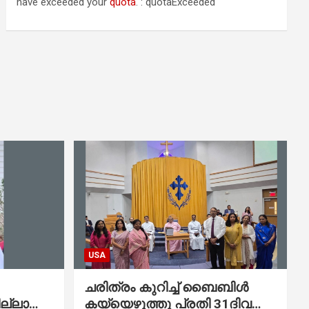
have exceeded your
quota
. : quotaExceeded
USA
ചരിത്രം കുറിച്ച് ബൈബിൾ
ല്ലാത്ത
കയ്യെഴുത്തു പ്രതി 31ദിവസം