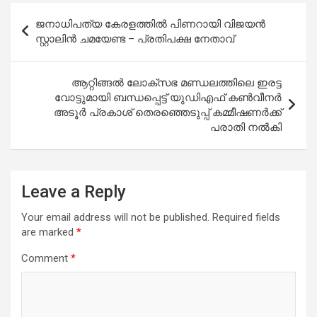
Post
ജനാധിപത്യ കേരളത്തില്‍ പിണറായി വിജയന്‍
navigation
സ്റ്റാലിന്‍ ചമയേണ്ട – പ്രതിപക്ഷ നേതാവ്
ആറ്റിങ്ങൽ ലോക്സഭ മണ്ഡലത്തിലെ ഇരട്ട
വോട്ടുമായി ബന്ധപ്പെട്ട് യുഡിഎഫ് കൺവീനർ
അടൂർ പ്രകാശ് തെരഞ്ഞെടുപ്പ് കമ്മീഷണർക്ക്
പരാതി നൽകി
Leave a Reply
Your email address will not be published.
Required fields
are marked
*
Comment
*