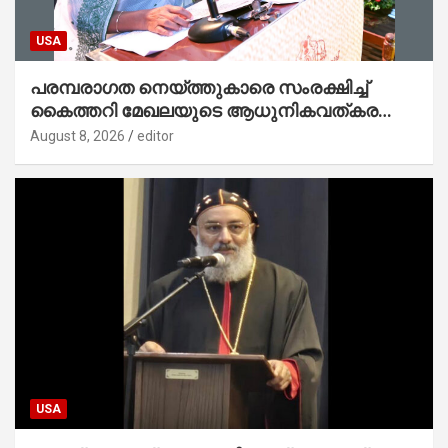
USA
പരമ്പരാഗത നെയ്ത്തുകാരെ സംരക്ഷിച്ച്
കൈത്തറി മേഖലയുടെ ആധുനികവത്കരണം
സാധ്യമാക്കും : ഡെപ്യൂട്ടി സ്പീക്കർ
August 8, 2026
editor
USA