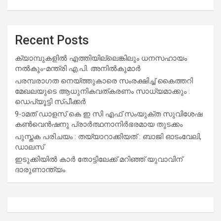
Recent Posts
ക്യാമ്പുകളിൽ എത്തിയില്ലെങ്കിലും ധനസഹായം
നൽകും-മന്ത്രി എ.പി. അനിൽകുമാർ
പരമ്പരാഗത നെയ്ത്തുകാരെ സംരക്ഷിച്ച് കൈത്തറി
മേഖലയുടെ ആധുനികവത്കരണം സാധ്യമാക്കും :
ഡെപ്യൂട്ടി സ്പീക്കർ
9-ാമത് ഡാളസ് കെ ഇ സി എഫ് സംയുക്ത സുവിശേഷ
കൺവെൻഷനു പ്രാർത്ഥനാനിർഭരമായ തുടക്കം
പുസ്തക പരിചയം : തയ്യാറാക്കിയത് : ബാജി ഓടംവേലി,
ഡാലസ്
ഇടുക്കിയിൽ കാർ തോട്ടിലേക്ക് മറിഞ്ഞ് യുവാവിന്
ദാരുണാന്ത്യം