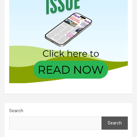
Search
Search