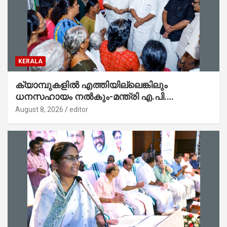
KERALA
ക്യാമ്പുകളിൽ എത്തിയില്ലെങ്കിലും
ധനസഹായം നൽകും-മന്ത്രി എ.പി.
അനിൽകുമാർ
August 8, 2026
editor