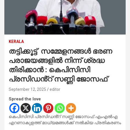
KERALA
തട്ടിക്കൂട്ട് സമ്മേളനങ്ങൾ ഭരണ
പരാജയങ്ങളിൽ നിന്ന് ശ്രദ്ധ
തിരിക്കാൻ : കെപിസിസി
പ്രസിഡൻ്റ് സണ്ണി ജോസഫ്
September 12, 2025
editor
Spread the love
കെപിസിസി പ്രസിഡൻ്റ് സണ്ണി ജോസഫ് എംഎൽഎ
എറണാകുളത്ത് മാധ്യമങ്ങൾക്ക് നൽകിയ പ്രതികരണം
.