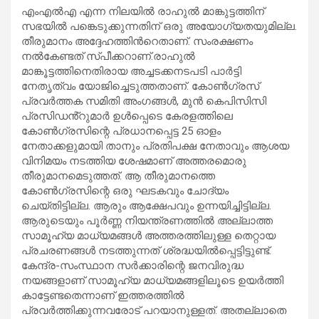
എംഎൽഎ എന്ന നിലയിൽ രാഹുൽ മാങ്കുട്ടത്തിന്
സഭയിൽ പങ്കെടുക്കുന്നതിന് ഒരു അയോഗ്യതയുമില്ല.
തീരുമാനം അദ്ദേഹത്തിൻറെതാണ്. സംരക്ഷണം
നൽകേണ്ടത് സ്പീക്കറാണ്.രാഹുൽ
മാങ്കൂട്ടത്തിനെതിരായ അച്ചടക്കനടപടി പാർട്ടി
നേതൃത്വം യോജിച്ചെടുത്തതാണ്. കോൺഗ്രസ്
പ്രവർത്തക സമിതി അംഗങ്ങൾ, മുൻ കെപിസിസി
പ്രസിഡൻ്റുമാർ ഉൾപ്പെടെ കേരളത്തിലെ
കോൺഗ്രസിന്റെ പ്രധാനപ്പെട്ട 25 ഓളം
നേതാക്കളുമായി താനും പ്രതിപക്ഷ നേതാവും ആശയ
വിനിമയം നടത്തിയ ശേഷമാണ് അത്തരമൊരു
തീരുമാനമെടുത്തത്. ആ തീരുമാനത്തെ
കോൺഗ്രസിന്റെ ഒരു ഘടകവും ചോദ്യം
ചെയ്തിട്ടില്ല. ആരും ആക്ഷേപവും ഉന്നയിച്ചിട്ടില്ല.
ആരുടെയും പൂർണ്ണ നിയന്ത്രണത്തിൽ അല്ലാത്ത
സാമൂഹ്യ മാധ്യമങ്ങൾ അത്തരത്തിലുള്ള തെറ്റായ
പ്രചരണങ്ങൾ നടത്തുന്നത് ശ്രദ്ധയിൽപ്പെട്ടിട്ടുണ്ട്.
കേന്ദ്ര-സംസ്ഥാന സർക്കാരിന്റെ ജനവിരുദ്ധ
നയങ്ങളാണ് സാമൂഹ്യ മാധ്യമങ്ങളിലൂടെ ഉയർത്തി
കാട്ടേണ്ടതെന്നാണ് ഇത്തരത്തിൽ
പ്രവർത്തിക്കുന്നവരോട് പറയാനുള്ളത്. അതല്ലാതെ