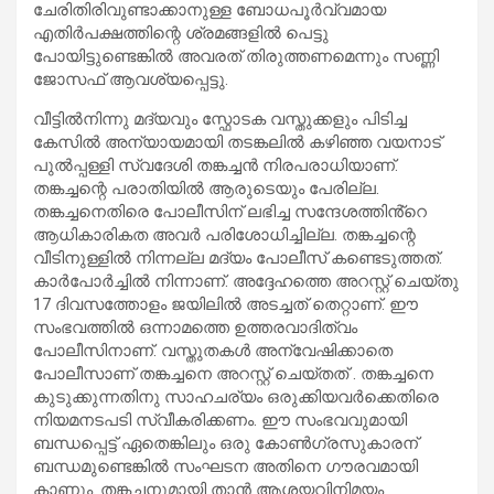
ചേരിതിരിവുണ്ടാക്കാനുള്ള ബോധപൂർവ്വമായ
എതിർപക്ഷത്തിന്റെ ശ്രമങ്ങളിൽ പെട്ടു
പോയിട്ടുണ്ടെങ്കിൽ അവരത് തിരുത്തണമെന്നും സണ്ണി
ജോസഫ് ആവശ്യപ്പെട്ടു.
വീട്ടില്‍നിന്നു മദ്യവും സ്ഫോടക വസ്തുക്കളും പിടിച്ച
കേസില്‍ അന്യായമായി തടങ്കലില്‍ കഴിഞ്ഞ വയനാട്
പുൽപ്പള്ളി സ്വദേശി തങ്കച്ചൻ നിരപരാധിയാണ്.
തങ്കച്ചന്റെ പരാതിയിൽ ആരുടെയും പേരില്ല.
തങ്കച്ചനെതിരെ പോലീസിന് ലഭിച്ച സന്ദേശത്തിൻ്റെ
ആധികാരികത അവർ പരിശോധിച്ചില്ല. തങ്കച്ചന്റെ
വീടിനുള്ളിൽ നിന്നല്ല മദ്യം പോലീസ് കണ്ടെടുത്തത്.
കാർപോർച്ചിൽ നിന്നാണ്. അദ്ദേഹത്തെ അറസ്റ്റ് ചെയ്തു
17 ദിവസത്തോളം ജയിലിൽ അടച്ചത് തെറ്റാണ്. ഈ
സംഭവത്തിൽ ഒന്നാമത്തെ ഉത്തരവാദിത്വം
പോലീസിനാണ്. വസ്തുതകൾ അന്വേഷിക്കാതെ
പോലീസാണ് തങ്കച്ചനെ അറസ്റ്റ് ചെയ്തത് . തങ്കച്ചനെ
കുടുക്കുന്നതിനു സാഹചര്യം ഒരുക്കിയവർക്കെതിരെ
നിയമനടപടി സ്വീകരിക്കണം. ഈ സംഭവവുമായി
ബന്ധപ്പെട്ട് ഏതെങ്കിലും ഒരു കോൺഗ്രസുകാരന്
ബന്ധമുണ്ടെങ്കിൽ സംഘടന അതിനെ ഗൗരവമായി
കാണും. തങ്കച്ചനുമായി താൻ ആശയവിനിമയം