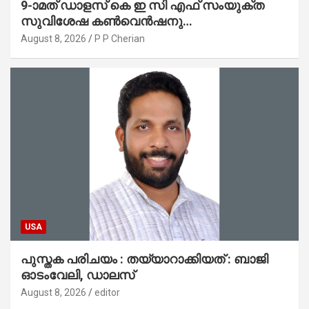
9-ാമത് ഡാളസ് കെ ഇ സി എഫ് സംയുക്ത
സുവിശേഷ കൺവെൻഷനു
പ്രാർത്ഥനാനിർഭരമായ തുടക്കം
August 8, 2026
P P Cherian
USA
പുസ്തക പരിചയം : തയ്യാറാക്കിയത് : ബാജി
ഓടംവേലി, ഡാലസ്
August 8, 2026
editor