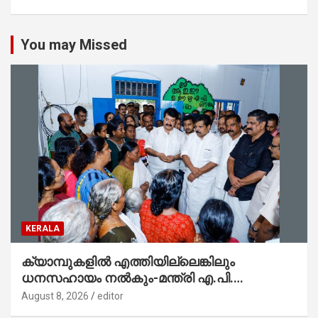
You may Missed
KERALA
ക്യാമ്പുകളിൽ എത്തിയില്ലെങ്കിലും
ധനസഹായം നൽകും-മന്ത്രി എ.പി.
അനിൽകുമാർ
August 8, 2026
editor