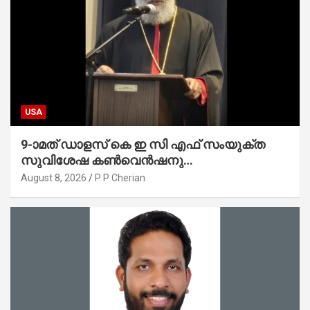
USA
9-ാമത് ഡാളസ് കെ ഇ സി എഫ് സംയുക്ത
സുവിശേഷ കൺവെൻഷനു
പ്രാർത്ഥനാനിർഭരമായ തുടക്കം
August 8, 2026
P P Cherian