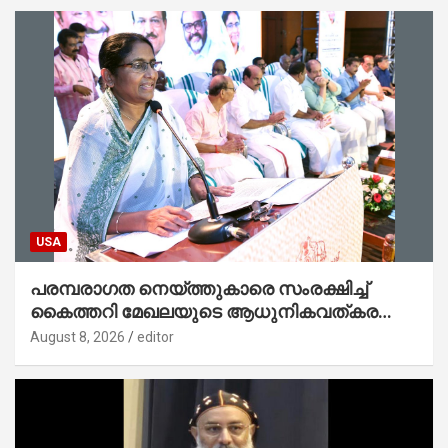
USA
പരമ്പരാഗത നെയ്ത്തുകാരെ സംരക്ഷിച്ച്
കൈത്തറി മേഖലയുടെ ആധുനികവത്കരണം
സാധ്യമാക്കും : ഡെപ്യൂട്ടി സ്പീക്കർ
August 8, 2026
editor