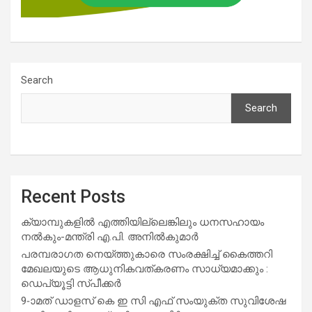
Search
Search
Recent Posts
ക്യാമ്പുകളിൽ എത്തിയില്ലെങ്കിലും ധനസഹായം
നൽകും-മന്ത്രി എ.പി. അനിൽകുമാർ
പരമ്പരാഗത നെയ്ത്തുകാരെ സംരക്ഷിച്ച് കൈത്തറി
മേഖലയുടെ ആധുനികവത്കരണം സാധ്യമാക്കും :
ഡെപ്യൂട്ടി സ്പീക്കർ
9-ാമത് ഡാളസ് കെ ഇ സി എഫ് സംയുക്ത സുവിശേഷ