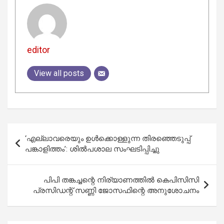
editor
View all posts
Post
‘എല്ലാവരെയും ഉൾക്കൊള്ളുന്ന തിരഞ്ഞെടുപ്പ്
navigation
പങ്കാളിത്തം’: ശിൽപശാല സംഘടിപ്പിച്ചു
പിപി തങ്കച്ചന്റെ നിര്യാണത്തില്‍ കെപിസിസി
പ്രസിഡന്റ് സണ്ണി ജോസഫിന്റെ അനുശോചനം