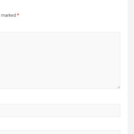
re marked
*