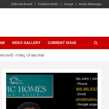
Editorial Board
Youtube Video
Songs
Audio Message
AM
VIDEO GALLERY
CURRENT ISSUE
14ഞായർ): സിജു വി ജോർജ്