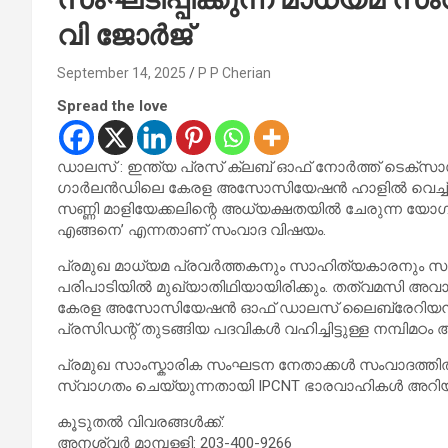
വി ജോർജ്
September 14, 2025
P P Cherian
Spread the love
ഡാലസ് : ഇന്ത്യ പ്രസ് ക്ലബ് ഓഫ് നോർത്ത് ടെക്സാസ്
ഗാർലൻഡിലെ കേരള അസോസിയേഷൻ ഹാളിൽ വെച്ച് ഒരു മ
സണ്ണി മാളിയേക്കലിന്റെ അധ്യക്ഷതയിൽ ചേരുന്ന യ
എങ്ങനെ’ എന്നതാണ് സംവാദ വിഷയം.
പ്രമുഖ മാധ്യമ പ്രവർത്തകനും സാഹിത്യകാരനും സ
പരിപാടിയിൽ മുഖ്യാതിഥിയായിരിക്കും. തത്വമസി അവ
കേരള അസോസിയേഷൻ ഓഫ് ഡാലസ് ലൈബ്രേറിയൻ, കേര
പ്രസിഡന്റ് തുടങ്ങിയ പദവികൾ വഹിച്ചിട്ടുള്ള നമ്പിമ
പ്രമുഖ സാംസ്കാരിക സംഘടന നേതാക്കൾ സംവാദത്തിൽ പ
സ്വാഗതം ചെയ്യുന്നതായി IPCNT ഭാരവാഹികൾ അറിയിച
കൂടുതൽ വിവരങ്ങൾക്ക്:
അനശ്വർ മാമ്പള്ളി: 203-400-9266