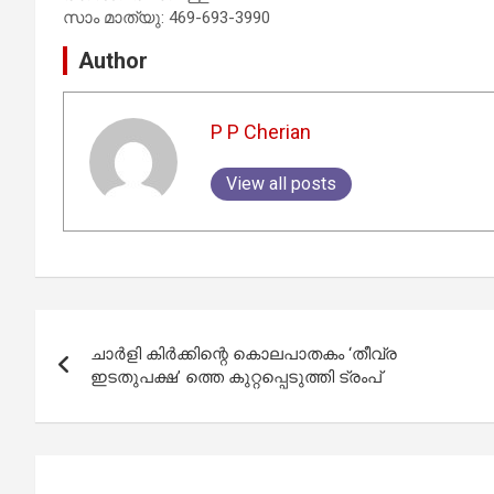
സാം മാത്യു: 469-693-3990
Author
P P Cherian
View all posts
Post
ചാർളി കിർക്കിന്റെ കൊലപാതകം ‘തീവ്ര
navigation
ഇടതുപക്ഷ’ ത്തെ കുറ്റപ്പെടുത്തി ട്രംപ്