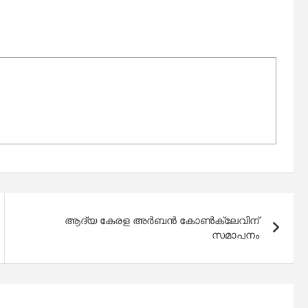
ആദ്യ കേരള അർബൻ കോൺക്ലേവിന്
സമാപനം