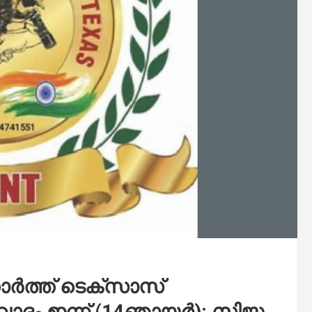
ോർത്ത് ടെക്സാസ്
ംവാദം ഇന്ന് (14ഞായർ): സിജു