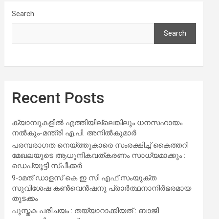
Search
Search
Recent Posts
ക്യാമ്പുകളിൽ എത്തിയില്ലെങ്കിലും ധനസഹായം
നൽകും-മന്ത്രി എ.പി. അനിൽകുമാർ
പരമ്പരാഗത നെയ്ത്തുകാരെ സംരക്ഷിച്ച് കൈത്തറി
മേഖലയുടെ ആധുനികവത്കരണം സാധ്യമാക്കും :
ഡെപ്യൂട്ടി സ്പീക്കർ
9-ാമത് ഡാളസ് കെ ഇ സി എഫ് സംയുക്ത
സുവിശേഷ കൺവെൻഷനു പ്രാർത്ഥനാനിർഭരമായ
തുടക്കം
പുസ്തക പരിചയം : തയ്യാറാക്കിയത് : ബാജി