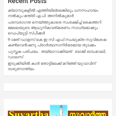
Recent Posts
ക്യാമ്പുകളിൽ എത്തിയില്ലെങ്കിലും ധനസഹായം
നൽകും-മന്ത്രി എ.പി. അനിൽകുമാർ
പരമ്പരാഗത നെയ്ത്തുകാരെ സംരക്ഷിച്ച് കൈത്തറി
മേഖലയുടെ ആധുനികവത്കരണം സാധ്യമാക്കും :
ഡെപ്യൂട്ടി സ്പീക്കർ
9-ാമത് ഡാളസ് കെ ഇ സി എഫ് സംയുക്ത സുവിശേഷ
കൺവെൻഷനു പ്രാർത്ഥനാനിർഭരമായ തുടക്കം
പുസ്തക പരിചയം : തയ്യാറാക്കിയത് : ബാജി ഓടംവേലി,
ഡാലസ്
ഇടുക്കിയിൽ കാർ തോട്ടിലേക്ക് മറിഞ്ഞ് യുവാവിന്
ദാരുണാന്ത്യം