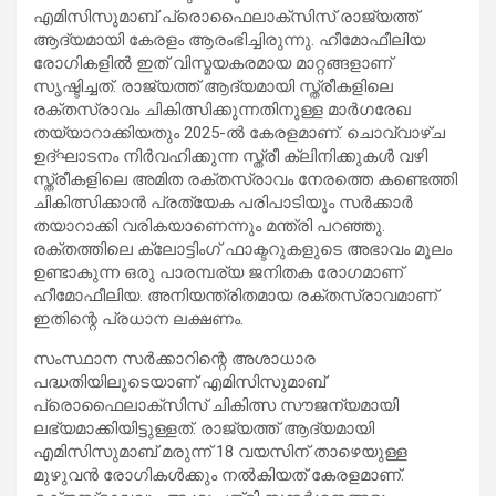
എമിസിസുമാബ് പ്രൊഫൈലാക്‌സിസ് രാജ്യത്ത്
ആദ്യമായി കേരളം ആരംഭിച്ചിരുന്നു. ഹീമോഫീലിയ
രോഗികളില്‍ ഇത് വിസ്മയകരമായ മാറ്റങ്ങളാണ്
സൃഷ്ടിച്ചത്. രാജ്യത്ത് ആദ്യമായി സ്ത്രീകളിലെ
രക്തസ്രാവം ചികിത്സിക്കുന്നതിനുള്ള മാര്‍ഗരേഖ
തയ്യാറാക്കിയതും 2025-ല്‍ കേരളമാണ്. ചൊവ്വാഴ്ച
ഉദ്ഘാടനം നിര്‍വഹിക്കുന്ന സ്ത്രീ ക്ലിനിക്കുകള്‍ വഴി
സ്ത്രീകളിലെ അമിത രക്തസ്രാവം നേരത്തെ കണ്ടെത്തി
ചികിത്സിക്കാന്‍ പ്രത്യേക പരിപാടിയും സര്‍ക്കാര്‍
തയാറാക്കി വരികയാണെന്നും മന്ത്രി പറഞ്ഞു.
രക്തത്തിലെ ക്ലോട്ടിംഗ് ഫാക്ടറുകളുടെ അഭാവം മൂലം
ഉണ്ടാകുന്ന ഒരു പാരമ്പര്യ ജനിതക രോഗമാണ്
ഹീമോഫീലിയ. അനിയന്ത്രിതമായ രക്തസ്രാവമാണ്
ഇതിന്റെ പ്രധാന ലക്ഷണം.
സംസ്ഥാന സര്‍ക്കാറിന്റെ അശാധാര
പദ്ധതിയിലൂടെയാണ് എമിസിസുമാബ്
പ്രൊഫൈലാക്‌സിസ് ചികിത്സ സൗജന്യമായി
ലഭ്യമാക്കിയിട്ടുള്ളത്. രാജ്യത്ത് ആദ്യമായി
എമിസിസുമാബ് മരുന്ന് 18 വയസിന് താഴെയുള്ള
മുഴുവന്‍ രോഗികള്‍ക്കും നല്‍കിയത് കേരളമാണ്.