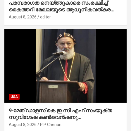
പരമ്പരാഗത നെയ്ത്തുകാരെ സംരക്ഷിച്ച്
കൈത്തറി മേഖലയുടെ ആധുനികവത്കരണം
സാധ്യമാക്കും : ഡെപ്യൂട്ടി സ്പീക്കർ
August 8, 2026
editor
USA
9-ാമത് ഡാളസ് കെ ഇ സി എഫ് സംയുക്ത
സുവിശേഷ കൺവെൻഷനു
പ്രാർത്ഥനാനിർഭരമായ തുടക്കം
August 8, 2026
P P Cherian