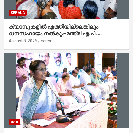
KERALA
ക്യാമ്പുകളിൽ എത്തിയില്ലെങ്കിലും
ധനസഹായം നൽകും-മന്ത്രി എ.പി.
അനിൽകുമാർ
August 8, 2026
editor
USA