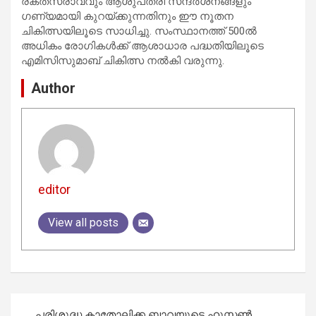
രക്തസ്രാവവും ആശുപത്രി സന്ദര്‍ശനങ്ങളും
ഗണ്യമായി കുറയ്ക്കുന്നതിനും ഈ നൂതന
ചികിത്സയിലൂടെ സാധിച്ചു. സംസ്ഥാനത്ത് 500ല്‍
അധികം രോഗികള്‍ക്ക് ആശാധാര പദ്ധതിയിലൂടെ
എമിസിസുമാബ് ചികിത്സ നല്‍കി വരുന്നു.
Author
editor
View all posts
Post
പരിശുദ്ധ കാതോലിക്ക ബാവയുടെ ഹൂസ്റ്റൺ