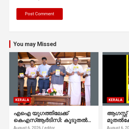
You may Missed
KERALA
KERALA
എഐ യുഗത്തിലേക്ക്
ആഗസ്റ്റ്
കെഎസ്ആർടിസി: കൂടുതൽ
മുതല്‍
ഡിജിറ്റൽ സേവനങ്ങൾ
സംവിധാ
August 6, 2026
editor
August 6, 2