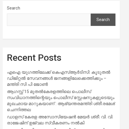
Search
Search
Recent Posts
എഐ യുഗത്തിലേക്ക് കെഎസ്ആർടിസി: കൂടുതൽ
ഡിജിറ്റൽ സേവനങ്ങൾ ജനങ്ങളിലേക്കെത്തിക്കും –
മന്ത്രി സി പി ജോൺ
ആഗസ്റ്റ് 15 മുതല്‍കേരളത്തിലെ പൊലീസ്
സംവിധാനത്തിന്റെയും പൊലീസ് സ്റ്റേഷനുകളുടെയും
മുഖഛായ മാറുകയാണ് : ആഭ്യന്തരമന്ത്രി ശ്രീ.രമേശ്
ചെന്നിത്തല
ഡാളസ് കേരള അസോസിയേഷൻ മേയർ ശ്രീ. വി. വി.
രാജേഷിന് ഉജ്വല സ്വീകരണം നൽകി