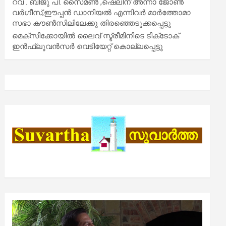
റവ . ബിജു പി. സൈമൺ ,ഷെലിന് അന്നാ ജോൺ
വർഗീസ്,ഈപ്പൻ ഡാനിയൽ എന്നിവർ മാർത്തോമാ
സഭാ കൗൺസിലിലേക്കു തിരഞ്ഞെടുക്കപ്പെട്ടു
മെക്സിക്കോയിൽ ലൈവ് സ്ട്രീമിനിടെ ടിക്‌ടോക്
ഇൻഫ്ലുവൻസർ വെടിയേറ്റ് കൊല്ലപ്പെട്ടു