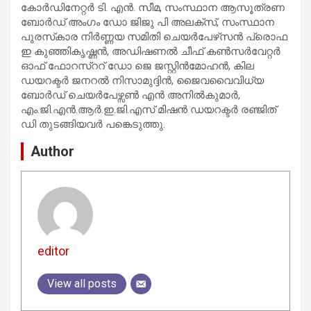
കോർഡിനേറ്റർ ടി. എൻ. സീമ, സംസ്ഥാന ആസൂത്രണ
ബോർഡ് അംഗം ഡോ ജിജു പി അലക്‌സ്, സംസ്ഥാന
പുരസ്‌കാര നിർണ്ണയ സമിതി ചെയർപേഴ്‌സൻ പ്രൊഫ
ഇ കുഞ്ഞികൃഷ്ണൻ, അഡിഷണൽ ചീഫ് കൺസർവേറ്റർ
ഓഫ് ഫോറസ്‌ററ് ഡോ ജെ ജസ്റ്റിൻമോഹൻ, കില
ഡയറക്ടർ ജനറൽ നിസാമുദ്ദിൻ, ജൈവവൈവിധ്യ
ബോർഡ് ചെയർപേഴ്സൺ എൻ അനിൽകുമാർ,
എം.ജി.എൻ.ആർ.ഇ.ജി.എസ് മിഷൻ ഡയറക്ടർ രഞ്ജിത്
ഡി തുടങ്ങിയവർ പങ്കെടുത്തു.
Author
editor
View all posts