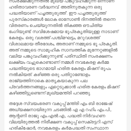
സംരക്ഷിക്കുന്നതിൽ മുഖ്യ പങ്കുവഹിക്കുന്ന ഒന്നാണ്
ഹരിതാവരണ വർദ്ധനവ്. അതിനുതകുന്ന ഒരു
പദ്ധതിയാണ് ‘പച്ചത്തുരുത്ത്’. ഈ പച്ചത്തുരുത്ത്
പുരസ്‌കാരങ്ങൾ ലോക ഓസോൺ ദിനത്തിൽ തന്നെ
വിതരണം ചെയ്യുന്നതിൽ തികഞ്ഞ ഔചിത്യ
ഭംഗിയുണ്ട്. സവിശേഷമായ ഭൂപ്രകൃതിയുള്ള നാടാണ്
കേരളം. ഒരു വശത്ത് പശ്ചിമഘട്ടം, മറുവശത്ത്
വിശാലമായ തീരദേശം, അതാണ് നമ്മുടെ ഭൂ പ്രകൃതി.
അത് നമ്മുടെ സാമൂഹിക സാമ്പത്തിക മുന്നേറ്റങ്ങളിൽ
വലിയ പങ്കുവഹിക്കുന്നുണ്ട്. പരിസ്ഥിതി സംരക്ഷണം
ലക്ഷ്യം വച്ചുകൊണ്ടാണ് നമ്മൾ നവകേരള കർമ്മ
പദ്ധതിയുടെ ഭാഗമായി ഹരിത കേരളം മിഷന് രൂപം
നൽകിയത്. കഴിഞ്ഞ ഒരു പതിറ്റാണ്ടോളം
രാജ്യത്തിനാകെ മാതൃകയാകുന്ന പല
പ്രവർത്തനങ്ങളും ഏറ്റെടുക്കാൻ ഹരിത കേരളം മിഷന്
കഴിഞ്ഞിട്ടുണ്ടെന്ന് മുഖ്യമന്ത്രി പറഞ്ഞു.
തദ്ദേശ സ്വയംഭരണ വകുപ്പ് മന്ത്രി എം ബി രാജേഷ്
അധ്യക്ഷനായിരുന്ന ചടങ്ങിൽ എ എ റഹിം എം.പി.,
ആന്റണി രാജു എം.എൽ.എ., പദ്ധതി നിർവഹണ
വിലയിരുത്തൽ നിരീക്ഷണ വകുപ്പ് സെക്രട്ടറി എസ്
ഹരികിഷോർ, നവകേരളം കർമപദ്ധതി സംസ്ഥാന