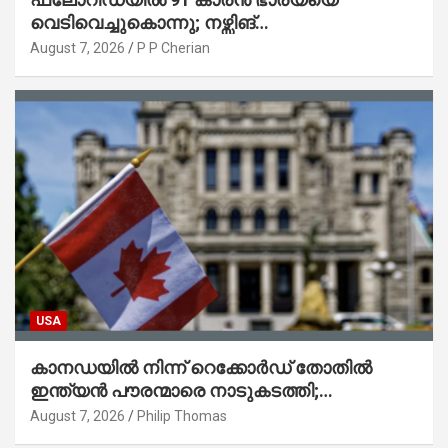
വെടിവെച്ചുകൊന്നു; നഴ്സിങ്
ഹോമിലാക്കില്ലെന്ന് നൽകിയ വാഗ്ദാനം
August 7, 2026
P P Cherian
പാലിച്ചതായി മൊഴി
USA
കാനഡയിൽ നിന്ന് റെക്കോർഡ് തോതിൽ
ഇന്ത്യൻ പൗരന്മാരെ നാടുകടത്തി;
ആറുമാസത്തിനിടെ 3,323 പേർ
August 7, 2026
Philip Thomas