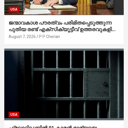
USA
ജന്മാവകാശ പൗരത്വം പരിമിതപ്പെടുത്തുന്ന
പുതിയ രണ്ട് എക്സിക്യൂട്ടീവ് ഉത്തരവുകളിൽ
ട്രംപ് ഒപ്പുവെച്ചു
August 7, 2026
P P Cherian
USA
ഫ്ലോറിഡയിൽ 91 കാരൻ ഭാര്യയെ