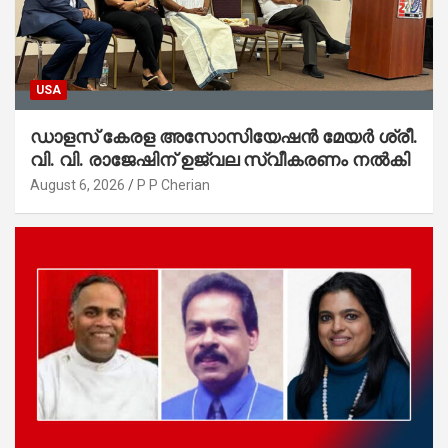
USA
ഡാളസ് കേരള അസോസിയേഷൻ മേയർ ശ്രീ.
വി. വി. രാജേഷിന് ഉജ്വല സ്വീകരണം നൽകി
August 6, 2026
P P Cherian