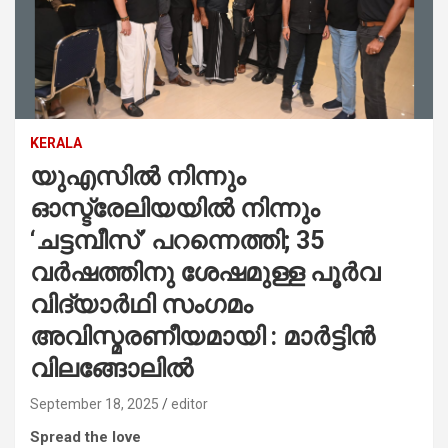
KERALA
യുഎസിൽ നിന്നും
ഓസ്ട്രേലിയയിൽ നിന്നും
‘ചട്ടമ്പീസ്’ പറന്നെത്തി; 35
വർഷത്തിനു ശേഷമുള്ള പൂർവ
വിദ്യാർഥി സംഗമം
അവിസ്മരണീയമായി : മാർട്ടിൻ
വിലങ്ങോലിൽ
September 18, 2025
editor
Spread the love