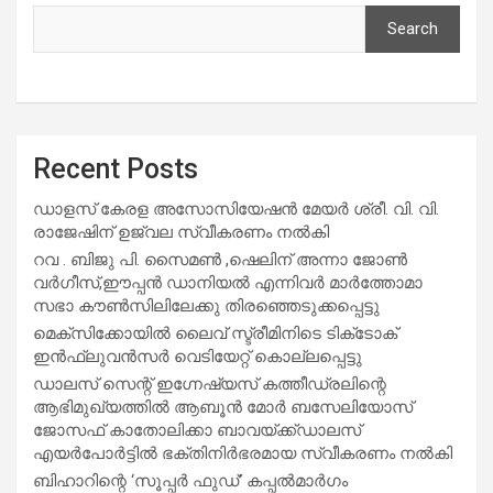
Search
Recent Posts
ഡാളസ് കേരള അസോസിയേഷൻ മേയർ ശ്രീ. വി. വി.
രാജേഷിന് ഉജ്വല സ്വീകരണം നൽകി
റവ . ബിജു പി. സൈമൺ ,ഷെലിന് അന്നാ ജോൺ
വർഗീസ്,ഈപ്പൻ ഡാനിയൽ എന്നിവർ മാർത്തോമാ
സഭാ കൗൺസിലിലേക്കു തിരഞ്ഞെടുക്കപ്പെട്ടു
മെക്സിക്കോയിൽ ലൈവ് സ്ട്രീമിനിടെ ടിക്‌ടോക്
ഇൻഫ്ലുവൻസർ വെടിയേറ്റ് കൊല്ലപ്പെട്ടു
ഡാലസ് സെന്റ് ഇഗ്നേഷ്യസ് കത്തീഡ്രലിന്റെ
ആഭിമുഖ്യത്തിൽ ആബൂൻ മോർ ബസേലിയോസ്
ജോസഫ് കാതോലിക്കാ ബാവയ്ക്ക്ഡാലസ്
എയർപോർട്ടിൽ ഭക്തിനിർഭരമായ സ്വീകരണം നൽകി
ബിഹാറിന്റെ ‘സൂപ്പർ ഫുഡ്’ കപ്പൽമാർഗം