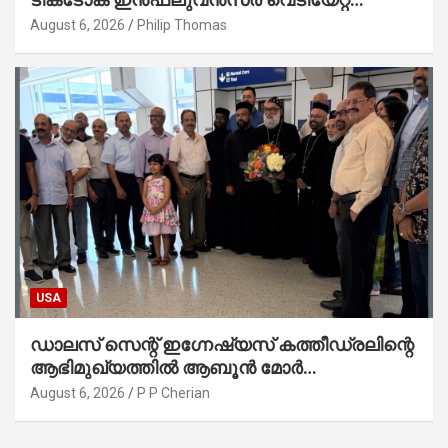
കൊല്ലപ്പെട്ടു
August 6, 2026
Philip Thomas
USA
ഡാലസ് സെന്റ് ഇഗ്നേഷ്യസ് കത്തീഡ്രലിന്റെ
ആഭിമുഖ്യത്തിൽ ആബൂൻ മോർ
ബസേലിയോസ് ജോസഫ് കാതോലിക്കാ
August 6, 2026
P P Cherian
ബാവയ്ക്ക്ഡാലസ് എയർപോർട്ടിൽ
ഭക്തിനിർഭരമായ സ്വീകരണം നൽകി