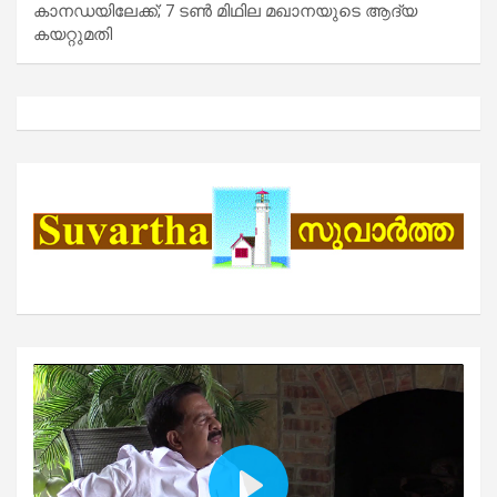
കാനഡയിലേക്ക്; 7 ടൺ മിഥില മഖാനയുടെ ആദ്യ
കയറ്റുമതി