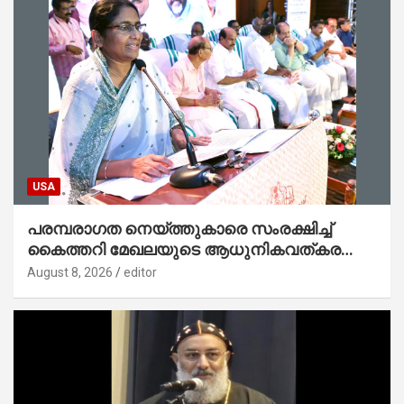
USA
പരമ്പരാഗത നെയ്ത്തുകാരെ സംരക്ഷിച്ച്
കൈത്തറി മേഖലയുടെ ആധുനികവത്കരണം
സാധ്യമാക്കും : ഡെപ്യൂട്ടി സ്പീക്കർ
August 8, 2026
editor