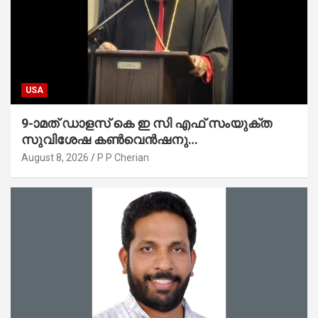
USA
9-ാമത് ഡാളസ് കെ ഇ സി എഫ് സംയുക്ത
സുവിശേഷ കൺവെൻഷനു
പ്രാർത്ഥനാനിർഭരമായ തുടക്കം
August 8, 2026
P P Cherian