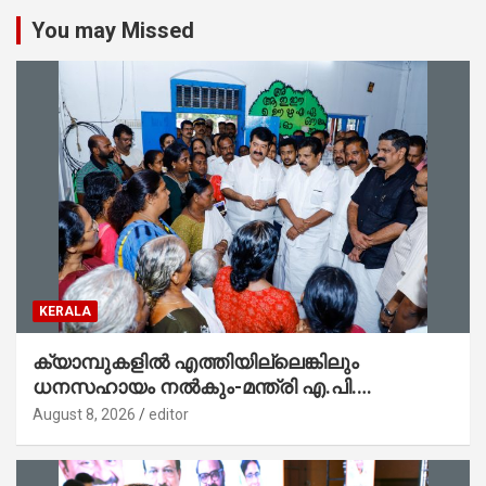
You may Missed
KERALA
ക്യാമ്പുകളിൽ എത്തിയില്ലെങ്കിലും
ധനസഹായം നൽകും-മന്ത്രി എ.പി.
അനിൽകുമാർ
August 8, 2026
editor