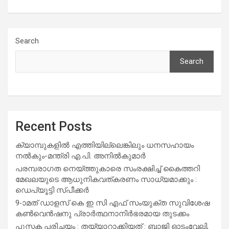
Search
Search
Recent Posts
ക്യാമ്പുകളിൽ എത്തിയില്ലെങ്കിലും ധനസഹായം
നൽകും-മന്ത്രി എ.പി. അനിൽകുമാർ
പരമ്പരാഗത നെയ്ത്തുകാരെ സംരക്ഷിച്ച് കൈത്തറി
മേഖലയുടെ ആധുനികവത്കരണം സാധ്യമാക്കും :
ഡെപ്യൂട്ടി സ്പീക്കർ
9-ാമത് ഡാളസ് കെ ഇ സി എഫ് സംയുക്ത സുവിശേഷ
കൺവെൻഷനു പ്രാർത്ഥനാനിർഭരമായ തുടക്കം
പുസ്തക പരിചയം : തയ്യാറാക്കിയത് : ബാജി ഓടംവേലി,