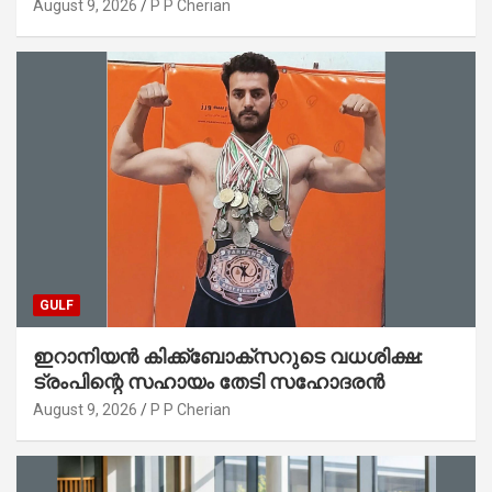
അന്തരിച്ചു
August 9, 2026
P P Cherian
GULF
ഇറാനിയൻ കിക്ക്ബോക്സറുടെ വധശിക്ഷ:
ട്രംപിന്റെ സഹായം തേടി സഹോദരൻ
August 9, 2026
P P Cherian