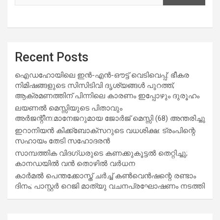
Recent Posts
ഐഡഹോയിലെ ഇൻ-എൻ-ഔട്ട് വെടിവെപ്പ്: ഭീകര
നിമിഷങ്ങളുടെ സിസിടിവി ദൃശ്യങ്ങൾ പുറത്ത്;
ആക്രമണത്തിന് പിന്നിലെ കാരണം ഇപ്പോഴും ദുരൂഹം
ലയണൽ മെസ്സിയുടെ പിതാവും
അർജന്റീന:മാനേജറുമായ ജോർജ് മെസ്സി (68) അന്തരിച്ചു
ഇറാനിയൻ കിക്ക്ബോക്സറുടെ വധശിക്ഷ: ട്രംപിന്റെ
സഹായം തേടി സഹോദരൻ
സാമ്പത്തിക വിദഗ്ധരുടെ കണക്കുകൂട്ടൽ തെറ്റിച്ചു;
കാനഡയിൽ വൻ തൊഴിൽ വർധന
കാർമൽ പെന്തക്കോസ്ത് ചർച്ച് കൺവെൻഷന്റെ രണ്ടാം
ദിനം; പാസ്റ്റർ റെജി മാത്യു വചനപ്രഘോഷണം നടത്തി