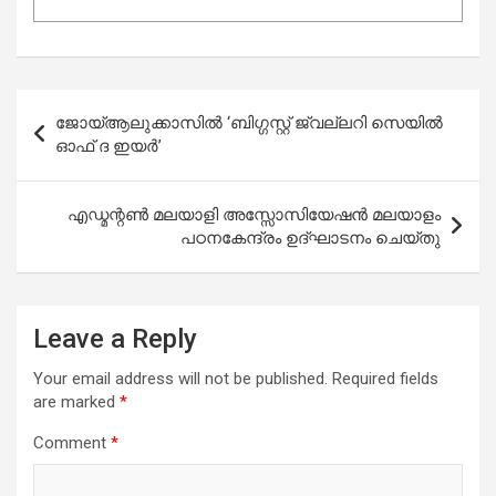
Post
ജോയ്ആലുക്കാസിൽ ‘ബിഗ്ഗസ്റ്റ‌് ജ്വല്ലറി സെയിൽ
navigation
ഓഫ് ദ ഇയർ’
എഡ്മന്റൺ മലയാളി അസ്സോസിയേഷൻ മലയാളം
പഠനകേന്ദ്രം ഉദ്ഘാടനം ചെയ്തു
Leave a Reply
Your email address will not be published.
Required fields
are marked
*
Comment
*