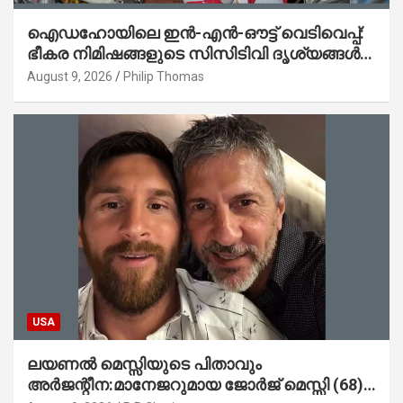
ഐഡഹോയിലെ ഇൻ-എൻ-ഔട്ട് വെടിവെപ്പ്:
ഭീകര നിമിഷങ്ങളുടെ സിസിടിവി ദൃശ്യങ്ങൾ
പുറത്ത്; ആക്രമണത്തിന് പിന്നിലെ കാരണം
August 9, 2026
Philip Thomas
ഇപ്പോഴും ദുരൂഹം
USA
ലയണൽ മെസ്സിയുടെ പിതാവും
അർജന്റീന:മാനേജറുമായ ജോർജ് മെസ്സി (68)