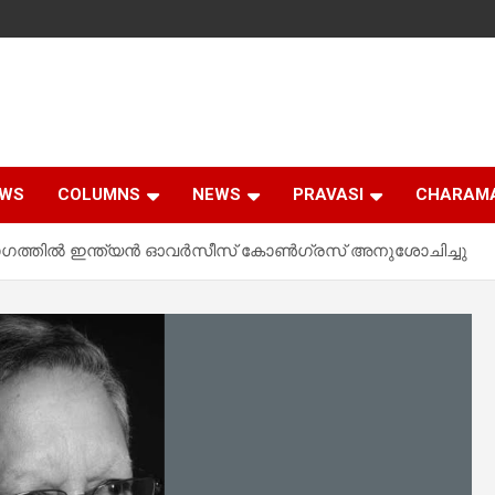
EWS
COLUMNS
NEWS
PRAVASI
CHARAM
യോഗത്തിൽ ഇന്ത്യൻ ഓവർസീസ് കോൺഗ്രസ് അനുശോചിച്ചു