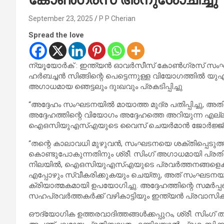
September 23, 2025
P P Cherian
Spread the love
ന്യൂയോർക് : ഇന്ത്യൻ ഓവർസീസ് കോൺഗ്രസ് സംഘ
ഹർബച്ചൻ സിങ്ങിന്റെ പെട്ടെന്നുള്ള വിയോഗത്തി
അഗാധമായ ഞെട്ടലും ദുഃഖവും പ്രകടിപ്പിച്ചു
“അദ്ദേഹം സംഘടനയിൽ മായാത്ത മുദ്ര പതിപ്പിച്ചു, അതിന്റ
അദ്ദേഹത്തിന്റെ വിയോഗം അദ്ദേഹത്തെ അറിയുന്ന എല്ല
ഐഒസിയുഎസ്എയുടെ വൈസ് ചെയർമാൻ ജോർജ്ജ് എ
“തന്റെ കാലാവധി മുഴുവൻ, സംഘടനയെ ശക്തിപ്പെടുത്തുന
കൊണ്ടുപോകുന്നതിനും ശ്രീ. സിംഗ് അഗാധമായി പ്രതി
നിലയിൽ, ഐഒസിയുഎസ്എയുടെ പ്രവർത്തനങ്ങളെക്കുറി
എപ്പോഴും സ്വീകരിക്കുകയും ചെയ്തു, അത് സംഘടനയുടെ 
ക്രിയാത്മകമായി ഉപയോഗിച്ചു. അദ്ദേഹത്തിന്റെ സമ
സഹപ്രവർത്തകർക്ക് വഴികാട്ടിയും ഇന്ത്യൻ പ്രവാസിക
ഔദ്യോഗിക ഉത്തരവാദിത്തങ്ങൾക്കപ്പുറം, ശ്രീ. സിം