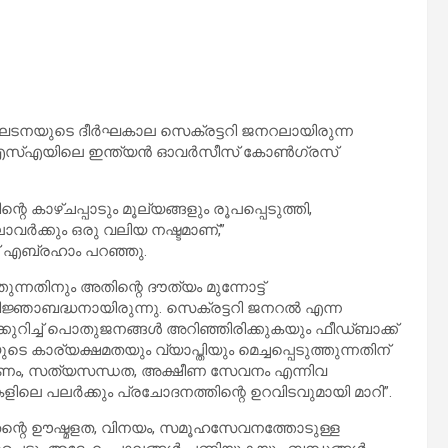
ടനയുടെ ദീർഘകാല സെക്രട്ടറി ജനറലായിരുന്ന
ൽ യുഎസ്എയിലെ ഇന്ത്യൻ ഓവർസീസ് കോൺഗ്രസ്
െ കാഴ്ചപ്പാടും മൂല്യങ്ങളും രൂപപ്പെടുത്തി,
ാവർക്കും ഒരു വലിയ നഷ്ടമാണ്,”
ബ്രഹാം പറഞ്ഞു.
്നതിനും അതിന്റെ ദൗത്യം മുന്നോട്ട്
ജ്ഞാബദ്ധനായിരുന്നു. സെക്രട്ടറി ജനറൽ എന്ന
ച്ച് പൊതുജനങ്ങൾ അറിഞ്ഞിരിക്കുകയും ഫീഡ്‌ബാക്ക്
കാര്യക്ഷമതയും വ്യാപ്തിയും മെച്ചപ്പെടുത്തുന്നതിന്
ർപ്പണം, സത്യസന്ധത, അക്ഷീണ സേവനം എന്നിവ
ളിലെ പലർക്കും പ്രചോദനത്തിന്റെ ഉറവിടവുമായി മാറി”.
ഗ് തന്റെ ഊഷ്മളത, വിനയം, സമൂഹസേവനത്തോടുള്ള