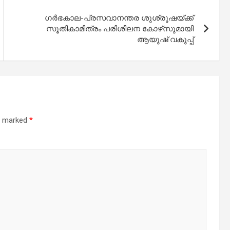
ഗര്‍ഭകാല-പ്രസവാനന്തര ശുശ്രൂഷയ്ക്ക്
സൂതികാമിത്രം പരിശീലന കോഴ്‌സുമായി
ആയുഷ് വകുപ്പ്
re marked
*