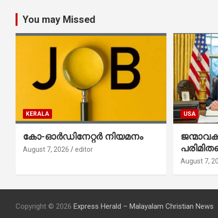
You may Missed
KERALA
USA
കോ-ഓർഡിനേറ്റർ നിയമനം
ജന്മാവ
പരിമിതപ
August 7, 2026
editor
രണ്ട് എക
August 7, 2
ഉത്തരവുകള
ഒപ്പുവെച്
Copyright © 2026
Express Herald – Malayalam Christian News