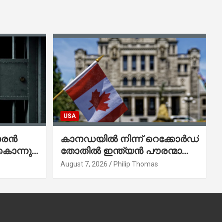
USA
ാരൻ
കാനഡയിൽ നിന്ന് റെക്കോർഡ്
കൊന്നു;
തോതിൽ ഇന്ത്യൻ പൗരന്മാരെ
െന്ന്
നാടുകടത്തി;
August 7, 2026
Philip Thomas
ആറുമാസത്തിനിടെ 3,323 പേർ