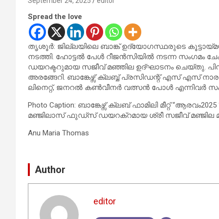
September 24, 2025
editor
Spread the love
തൃശൂർ: ജില്ലയിലെ ബാങ്ക് ഉദ്യോഗസ്ഥരുടെ കൂട്ടായ്മയ
നടത്തി. ഹോട്ടൽ പേൾ റീജൻസിയിൽ നടന്ന സംഗമം ചേം
ഡയറക്ടറുമായ സജീവ് മഞ്ഞില ഉദ്‌ഘാടനം ചെയ്തു. പി
അരങ്ങേറി. ബാങ്കേഴ്സ് ക്ലബ്ബ് പ്രസിഡന്റ് എസ് എസ് 
ലിനെറ്റ്, ജനറൽ കൺവീനർ വത്സൻ പോൾ എന്നിവർ സംസ
Photo Caption: ബാങ്കേഴ്സ് ക്ലബ് ഫാമിലി മീറ്റ് “ആരവം2
മഞ്ജിലാസ് ഫുഡ്സ് ഡയറക്റമായ ശ്രീ സജീവ് മഞ്ജില മ
Anu Maria Thomas
Author
editor