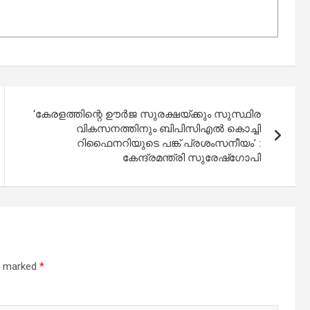
‘കേരളത്തിന്റെ ഊർജ സുരക്ഷയ്ക്കും സുസ്ഥിര
വികസനത്തിനും ബിപിസിഎൽ കൊച്ചി
റിഫൈനറിയുടെ പങ്ക് പ്രശംസനീയം’ :
കേന്ദ്രമന്ത്രി സുരേഷ്‌ഗോപി
re marked
*