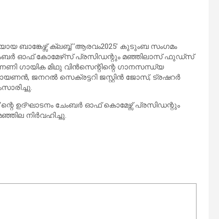
ായ ബാങ്കേഴ്സ് ക്ലബ്ബ് ‘ആരവം2025’ കുടുംബ സംഗമം
ബർ ഓഫ് കോമേഴ്‌സ് പ്രസിഡന്റും മഞ്ഞിലാസ് ഫുഡ്സ്
ന്നണി ഗായിക മിഥു വിൻസെന്റിന്റെ ഗാനസന്ധ്യ
നാരായണൻ, ജനറൽ സെക്രട്ടറി ജസ്റ്റിൻ ജോസ്, ട്രഷറർ
ാരിച്ചു.
025 ‘ന്റെ ഉദ്ഘാടനം ചേംബർ ഓഫ് കൊമേഴ്സ് പ്രസിഡന്റും
ഞ്ഞില നിർവഹിച്ചു.