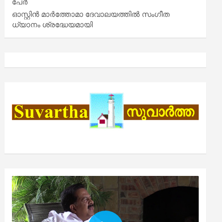
പേർ
ഓസ്റ്റിൻ മാർത്തോമാ ദേവാലയത്തിൽ സംഗീത
ധ്യാനം ശ്രദ്ധേയമായി