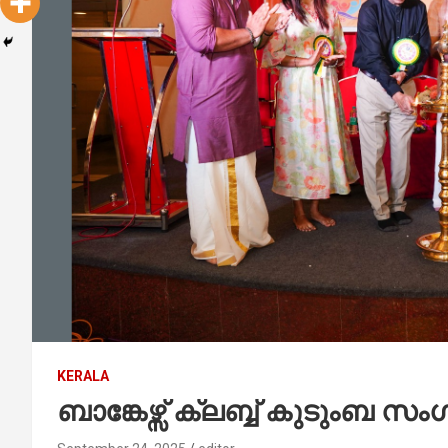
KERALA
ബാങ്കേഴ്സ് ക്ലബ്ബ് കുടുംബ സം