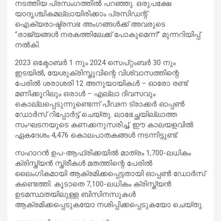
നടത്തിയ പ്രസംഗത്തിൽ പറഞ്ഞു. ഒരുപക്ഷേ
യാദൃശ്ചികമല്ലായിരിക്കാം പ്രസിഡന്റ്
ഐക്യരാഷ്ട്രസഭ അംഗങ്ങൾക്ക് അവരുടെ
“രാജ്യങ്ങൾ നരകത്തിലേക്ക് പോകുമെന്ന്” മുന്നറിയിപ്പ്
നൽകി.
2023 ഒക്ടോബർ 1 നും 2024 സെപ്റ്റംബർ 30 നും
ഇടയിൽ, യേശുക്രിസ്തുവിന്റെ വിശ്വാസത്തിന്റെ
പേരിൽ ശരാശരി 12 അനുയായികൾ – ഓരോ രണ്ട്
മണിക്കൂറിലും ഒരാൾ – എല്ലാ ദിവസവും
കൊല്ലപ്പെടുന്നുണ്ടെന്ന് പീഢന ട്രാക്കർ ഓപ്പൺ
ഡോർസ് റിപ്പോർട്ട് ചെയ്തു. ലാഭേച്ഛയില്ലാത്ത
സംഘടനയുടെ കണക്കനുസരിച്ച്, ഈ കാലയളവിൽ
ഏകദേശം 4,476 കൊലപാതകങ്ങൾ നടന്നിട്ടുണ്ട്.
സഹാറൻ ഉപ-ആഫ്രിക്കയിൽ മാത്രം 1,700-ലധികം
ക്രിസ്ത്യൻ സ്ത്രീകൾ മതത്തിന്റെ പേരിൽ
ലൈംഗികമായി ആക്രമിക്കപ്പെട്ടതായി ഓപ്പൺ ഡോർസ്
കണ്ടെത്തി. കൂടാതെ 7,100-ലധികം ക്രിസ്ത്യൻ
ഉടമസ്ഥതയിലുള്ള ബിസിനസുകൾ
ആക്രമിക്കപ്പെടുകയോ നശിപ്പിക്കപ്പെടുകയോ ചെയ്തു.