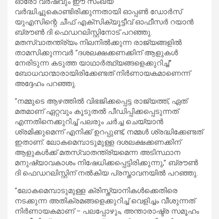
ഓരോ വർഷവും ഈ സംഖ്യ
വർദ്ധിച്ചുകൊണ്ടിരിക്കുന്നതായി ഓപ്പൺ ഡോർസ്
യുഎസിന്റെ ചീഫ് എക്സിക്യൂട്ടീവ് ഓഫീസർ റയാൻ
ബ്രൗൺ ദി ഫെഡറലിസ്റ്റിനോട് പറഞ്ഞു.
മതസ്വാതന്ത്ര്യം നിലനിൽക്കുന്ന രാജ്യങ്ങളിൽ
താമസിക്കുന്നവർ “ദശലക്ഷക്കണക്കിന് ആളുകൾ
നേരിടുന്ന കടുത്ത യാഥാർത്ഥ്യങ്ങളെക്കുറിച്ച്”
ബോധവാന്മാരായിരിക്കേണ്ടത് നിർണായകമാണെന്ന്
അദ്ദേഹം പറഞ്ഞു.
“നമ്മുടെ ആഴത്തിൽ വിഭജിക്കപ്പെട്ട രാജ്യത്ത്, ഏത്
മതമാണ് ഏറ്റവും കൂടുതൽ പീഡിപ്പിക്കപ്പെടുന്നത്
എന്നതിനെക്കുറിച്ച് പലരും ചർച്ച ചെയ്യാൻ
ശ്രമിക്കുമെന്ന് എനിക്ക് ഉറപ്പുണ്ട്, നമ്മൾ ശ്രദ്ധിക്കേണ്ടത്
ഇതാണ്. ലോകമെമ്പാടുമുള്ള ദശലക്ഷക്കണക്കിന്
ആളുകൾക്ക് മതസ്വാതന്ത്ര്യമെന്ന അടിസ്ഥാന
മനുഷ്യാവകാശം നിഷേധിക്കപ്പെട്ടിരിക്കുന്നു,” ബ്രൗൺ
ദി ഫെഡറലിസ്റ്റിന് നൽകിയ പ്രസ്താവനയിൽ പറഞ്ഞു.
“ലോകമെമ്പാടുമുള്ള ക്രിസ്ത്യാനികൾക്കെതിരെ
നടക്കുന്ന അതിക്രമങ്ങളെക്കുറിച്ച് വെളിച്ചം വീശുന്നത്
നിർണായകമാണ് – പലപ്പോഴും, അന്താരാഷ്ട്ര സമൂഹം