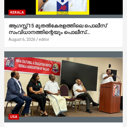
KERALA
ആഗസ്റ്റ് 15 മുതല്‍കേരളത്തിലെ പൊലീസ്
സംവിധാനത്തിന്റെയും പൊലീസ്
സ്റ്റേഷനുകളുടെയും മുഖഛായ മാറുകയാണ് :
August 6, 2026
editor
ആഭ്യന്തരമന്ത്രി ശ്രീ.രമേശ് ചെന്നിത്തല
USA