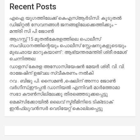
Recent Posts
എഐ യുഗത്തിലേക്ക് കെഎസ്ആർടിസി: കൂടുതൽ
ഡിജിറ്റൽ സേവനങ്ങൾ ജനങ്ങളിലേക്കെത്തിക്കും –
മന്ത്രി സി പി ജോൺ
ആഗസ്റ്റ് 15 മുതല്‍കേരളത്തിലെ പൊലീസ്
സംവിധാനത്തിന്റെയും പൊലീസ് സ്റ്റേഷനുകളുടെയും
മുഖഛായ മാറുകയാണ് : ആഭ്യന്തരമന്ത്രി ശ്രീ.രമേശ്
ചെന്നിത്തല
ഡാളസ് കേരള അസോസിയേഷൻ മേയർ ശ്രീ. വി. വി.
രാജേഷിന് ഉജ്വല സ്വീകരണം നൽകി
റവ . ബിജു പി. സൈമൺ ,ഷെലിന് അന്നാ ജോൺ
വർഗീസ്,ഈപ്പൻ ഡാനിയൽ എന്നിവർ മാർത്തോമാ
സഭാ കൗൺസിലിലേക്കു തിരഞ്ഞെടുക്കപ്പെട്ടു
മെക്സിക്കോയിൽ ലൈവ് സ്ട്രീമിനിടെ ടിക്‌ടോക്
ഇൻഫ്ലുവൻസർ വെടിയേറ്റ് കൊല്ലപ്പെട്ടു