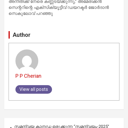
അനീതിക്ക് നേരെ കണ്ണടയ്ക്കുന്നു,” അമേരിക്കൻ
സെന്ററിന്റെ എക്സിക്യൂട്ടീവ് ഡയറക്ടർ ജോർദാൻ
സെകുലോവ് പറഞ്ഞു
Author
P P Cherian
View all posts
Post
സമന്വയ കാനഡ ഒരുക്കുന്ന “സമന്വയം-2025”