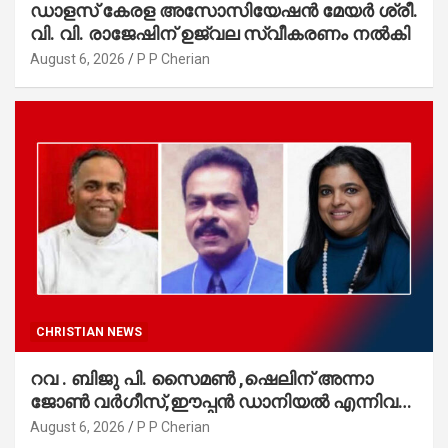
ഡാളസ് കേരള അസോസിയേഷൻ മേയർ ശ്രീ.
വി. വി. രാജേഷിന് ഉജ്വല സ്വീകരണം നൽകി
August 6, 2026
P P Cherian
CHRISTIAN NEWS
റവ . ബിജു പി. സൈമൺ ,ഷെലിന് അന്നാ
ജോൺ വർഗീസ്,ഈപ്പൻ ഡാനിയൽ എന്നിവർ
മാർത്തോമാ സഭാ കൗൺസിലിലേക്കു
August 6, 2026
P P Cherian
തിരഞ്ഞെടുക്കപ്പെട്ടു