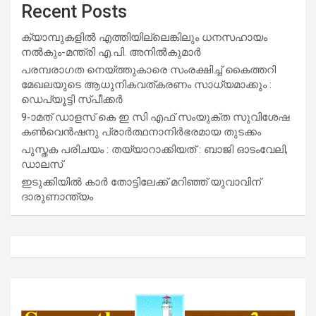
Recent Posts
ക്യാമ്പുകളിൽ എത്തിയില്ലെങ്കിലും ധനസഹായം
നൽകും-മന്ത്രി എ.പി. അനിൽകുമാർ
പരമ്പരാഗത നെയ്ത്തുകാരെ സംരക്ഷിച്ച് കൈത്തറി
മേഖലയുടെ ആധുനികവത്കരണം സാധ്യമാക്കും :
ഡെപ്യൂട്ടി സ്പീക്കർ
9-ാമത് ഡാളസ് കെ ഇ സി എഫ് സംയുക്ത സുവിശേഷ
കൺവെൻഷനു പ്രാർത്ഥനാനിർഭരമായ തുടക്കം
പുസ്തക പരിചയം : തയ്യാറാക്കിയത് : ബാജി ഓടംവേലി,
ഡാലസ്
ഇടുക്കിയിൽ കാർ തോട്ടിലേക്ക് മറിഞ്ഞ് യുവാവിന്
ദാരുണാന്ത്യം