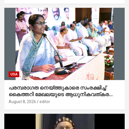
USA
പരമ്പരാഗത നെയ്ത്തുകാരെ സംരക്ഷിച്ച്
കൈത്തറി മേഖലയുടെ ആധുനികവത്കരണം
സാധ്യമാക്കും : ഡെപ്യൂട്ടി സ്പീക്കർ
August 8, 2026
editor