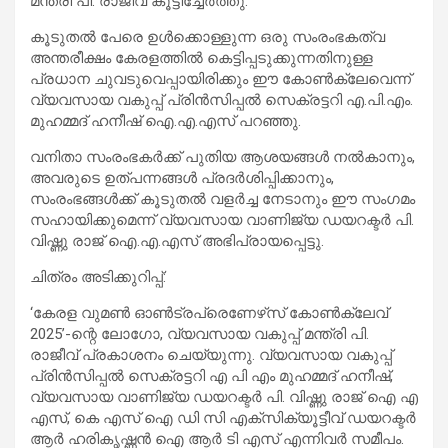
മന്ത്രി പി. രാജീവ് കൂട്ടിച്ചേർത്തു.
കൂടുതൽ പേരെ ഉൾക്കൊള്ളുന്ന ഒരു സംരംഭകത്വ
അന്തരീക്ഷം കേരളത്തിൽ കെട്ടിപ്പടുക്കുന്നതിനുള്ള
പ്രധാന ചുവടുവെപ്പായിരിക്കും ഈ കോൺക്ലേവെന്ന്
വ്യവസായ വകുപ്പ് പ്രിൻസിപ്പൽ സെക്രട്ടറി എ.പി.എം.
മുഹമ്മദ് ഹനീഷ് ഐ.എ.എസ് പറഞ്ഞു.
വനിതാ സംരംഭകർക്ക് പുതിയ ആശയങ്ങൾ നൽകാനും,
അവരുടെ ഉത്പന്നങ്ങൾ പ്രദർശിപ്പിക്കാനും,
സംരംഭങ്ങൾക്ക് കൂടുതൽ വളർച്ച നേടാനും ഈ സംഗമം
സഹായിക്കുമെന്ന് വ്യവസായ വാണിജ്യ ഡയറക്ടർ പി.
വിഷ്ണു രാജ് ഐ.എ.എസ് അഭിപ്രായപ്പെട്ടു.
ചിത്രം അടിക്കുറിപ്പ്:
‘കേരള വുമൺ ഓൺട്രപ്രെണേഴ്‌സ് കോൺക്ലേവ്
2025’-ന്റെ ലോഗോ, വ്യവസായ വകുപ്പ് മന്ത്രി പി.
രാജീവ് പ്രകാശനം ചെയ്യുന്നു. വ്യവസായ വകുപ്പ്
പ്രിൻസിപ്പൽ സെക്രട്ടറി എ പി എം മുഹമ്മദ് ഹനീഷ്,
വ്യവസായ വാണിജ്യ ഡയറക്ടർ പി. വിഷ്ണു രാജ് ഐ എ
എസ്, കെ എസ് ഐ ഡി സി എക്സിക്യൂട്ടീവ് ഡയറക്ടർ
ആർ ഹരികൃഷ്ണൻ ഐ ആർ ടി എസ് എന്നിവർ സമീപം.