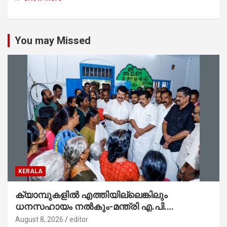
You may Missed
KERALA
ക്യാമ്പുകളിൽ എത്തിയില്ലെങ്കിലും
ധനസഹായം നൽകും-മന്ത്രി എ.പി.
അനിൽകുമാർ
August 8, 2026
editor