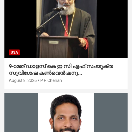
USA
9-ാമത് ഡാളസ് കെ ഇ സി എഫ് സംയുക്ത
സുവിശേഷ കൺവെൻഷനു
പ്രാർത്ഥനാനിർഭരമായ തുടക്കം
August 8, 2026
P P Cherian