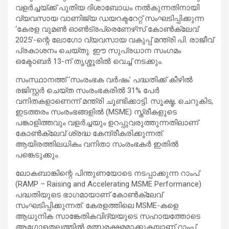
വളർച്ചയ്ക്ക് പുതിയ ദിശാബോധം നൽകുന്നതിനായി
വ്യവസായ വാണിജ്യ ഡയറക്ടറേറ്റ് സംഘടിപ്പിക്കുന്ന
‘കേരള വുമൺ ഓൺട്രപ്രെണേഴ്‌സ് കോൺക്ലേവ്
2025’-ന്റെ ലോഗോ വ്യവസായ വകുപ്പ് മന്ത്രി പി. രാജീവ്
പ്രകാശനം ചെയ്തു. ഈ സുപ്രധാന സംഗമം
ഒക്ടോബർ 13-ന് തൃശ്ശൂരിൽ വെച്ച് നടക്കും.
സംസ്ഥാനത്ത് ‘സംരംഭക വർഷം’ പദ്ധതിക്ക് കീഴിൽ
രജിസ്റ്റർ ചെയ്ത സംരംഭകരിൽ 31% പേർ
വനിതകളാണെന്ന് മന്ത്രി ചൂണ്ടിക്കാട്ടി. സൂക്ഷ്മ, ചെറുകിട,
ഇടത്തരം സംരംഭങ്ങളിൽ (MSME) സ്ത്രീകളുടെ
പങ്കാളിത്തവും വളർച്ചയും ഉറപ്പുവരുത്തുന്നതിലാണ്
കോൺക്ലേവ് ശ്രദ്ധ കേന്ദ്രീകരിക്കുന്നത്.
ആയിരത്തിലധികം വനിതാ സംരംഭകർ ഇതിൽ
പങ്കെടുക്കും.
ലോകബാങ്കിന്റെ പിന്തുണയോടെ നടപ്പാക്കുന്ന റാംപ്
(RAMP – Raising and Accelerating MSME Performance)
പദ്ധതിയുടെ ഭാഗമായാണ് കോൺക്ലേവ്
സംഘടിപ്പിക്കുന്നത്. കേരളത്തിലെ MSME-കളെ
ആധുനിക സാങ്കേതികവിദ്യയുടെ സഹായത്തോടെ
ആഗോളതലത്തിൽ മത്സരക്ഷമമാക്കുകയാണ് റാംപ്