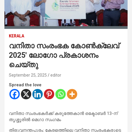
KERALA
വനിതാ സംരംഭക കോൺക്ലേവ്
2025′ ലോഗോ പ്രകാശനം
ചെയ്തു
September 25, 2025
editor
Spread the love
വനിതാ സംരംഭകർക്ക് കരുത്തേകാൻ ഒക്ടോബർ 13-ന്
തൃശ്ശൂരിൽ മെഗാ സംഗമം
തിരുവനന്തപുരം: കേരളത്തിലെ വനിതാ സംരംഭകരുടെ