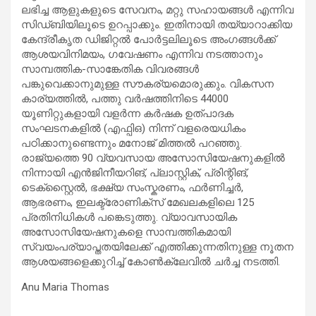
ലഭിച്ച ആളുകളുടെ സേവനം, മറ്റു സഹായങ്ങൾ എന്നിവ
സിഡ്ബിയിലൂടെ ഉറപ്പാക്കും. ഇതിനായി തയ്യാറാക്കിയ
കേന്ദ്രീകൃത ഡിജിറ്റൽ പോർട്ടലിലൂടെ അംഗങ്ങൾക്ക്
ആശയവിനിമയം, ഗവേഷണം എന്നിവ നടത്താനും
സാമ്പത്തിക-സാങ്കേതിക വിവരങ്ങൾ
പങ്കുവെക്കാനുമുള്ള സൗകര്യമൊരുക്കും. വികസന
കാര്യത്തിൽ, പത്തു വർഷത്തിനിടെ 44000
യൂണിറ്റുകളായി വളർന്ന കർഷക ഉത്പാദക
സംഘടനകളിൽ (എഫ്പിഒ) നിന്ന് വളരെയധികം
പഠിക്കാനുണ്ടെന്നും മനോജ് മിത്തൽ പറഞ്ഞു.
രാജ്യത്തെ 90 വ്യവസായ അസോസിയേഷനുകളിൽ
നിന്നായി എൻജിനീയറിങ്, പ്ലാസ്റ്റിക്, പ്രിന്റിങ്,
ടെക്സ്റ്റൈൽ, ഭക്ഷ്യ സംസ്കരണം, ഫർണിച്ചർ,
ആഭരണം, ഇലക്ട്രോണിക്സ് മേഖലകളിലെ 125
പ്രതിനിധികൾ പങ്കെടുത്തു. വ്യാവസായിക
അസോസിയേഷനുകളെ സാമ്പത്തികമായി
സ്വയംപര്യാപ്തതയിലേക്ക് എത്തിക്കുന്നതിനുള്ള നൂതന
ആശയങ്ങളെക്കുറിച്ച് കോൺക്ലേവിൽ ചർച്ച നടത്തി.
Anu Maria Thomas