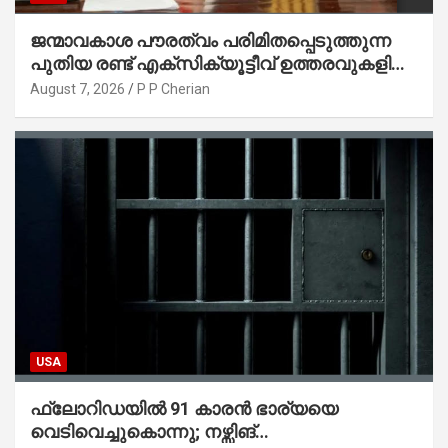
ജന്മാവകാശ പൗരത്വം പരിമിതപ്പെടുത്തുന്ന
പുതിയ രണ്ട് എക്സിക്യൂട്ടീവ് ഉത്തരവുകളിൽ
ട്രംപ് ഒപ്പുവെച്ചു
August 7, 2026
P P Cherian
USA
ഫ്ലോറിഡയിൽ 91 കാരൻ ഭാര്യയെ
വെടിവെച്ചുകൊന്നു; നഴ്സിങ്