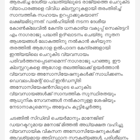
ആരംഭിച്ച ദേശീയ പദ്ധതിയിലൂടെ രാജ്യത്തെ ചെറുകിട
വ്യാപാരങ്ങളെ വിവിധ ക്ലസ്റ്ററുകളായി തരംതിരിച്ച്
സാമ്പത്തിക സഹായം ഉറപ്പാക്കുകയാണ്
ലക്ഷ്യമിടുന്നത്. ഡൽഹിയിൽ നടന്ന ദേശീയ
കോൺക്ലേവിൽ കേന്ദ്ര ധനകാര്യ വകുപ്പ് സെക്രട്ടറി
എം നാഗരാജു പദ്ധതി ഉദ്‌ഘാടനം ചെയ്തു. നൂതന
ആശയങ്ങൾ ലോകത്തിനു നൽകാൻ കഴിയുന്ന
തരത്തിൽ ആഗോള ഉൽപാദന കേന്ദ്രങ്ങളായി
ഇന്ത്യയിലെ ചെറുകിട വ്യവസായം
പരിവർത്തനപ്പെടണമെന്ന് നാഗരാജു പറഞ്ഞു. ഈ
ക്ലസ്റ്ററുകളെ ആഗോള തലത്തിലേക്ക് ഉയർത്താൻ
വ്യവസായ അസോസിയേഷനുകൾക്ക് സാധിക്കണം.
ഡെവലപ്‌മെന്റ് ഓഫ് ഇൻഡസ്ട്രി
അസോസിയേഷൻസിലൂടെ ചെറുകിട
വ്യവസായങ്ങൾക്ക് സാമ്പത്തിക സുസ്ഥിരതയും
ആധുനിക സേവനങ്ങൾ നൽകാനുള്ള ശേഷിയും
നേടാനാകുമെന്നും അദ്ദേഹം കൂട്ടിച്ചേർത്തു.
ചടങ്ങിൽ സിഡ്ബി ചെയർമാനും മാനേജിങ്
ഡയറക്ടറുമായ മനോജ് മിത്തൽ അധ്യക്ഷത വഹിച്ചു.
വ്യവസായിക വികസന അസോസിയേഷനുകൾക്ക്
ആവശ്യമായ അടിസ്ഥാന സൗകര്യങ്ങൾ, പരിശീലനം