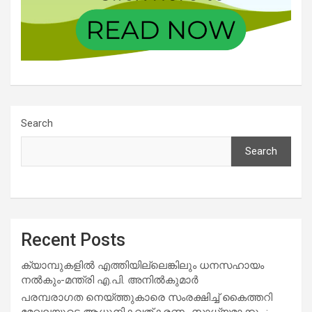
Search
Search
Recent Posts
ക്യാമ്പുകളിൽ എത്തിയില്ലെങ്കിലും ധനസഹായം
നൽകും-മന്ത്രി എ.പി. അനിൽകുമാർ
പരമ്പരാഗത നെയ്ത്തുകാരെ സംരക്ഷിച്ച് കൈത്തറി
മേഖലയുടെ ആധുനികവത്കരണം സാധ്യമാക്കും :