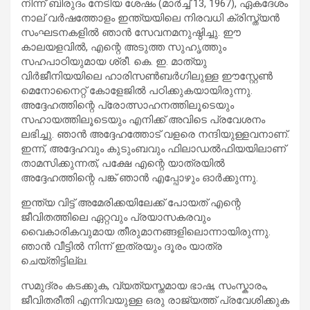
നിന്ന് ബിരുദം നേടിയ ശേഷം (മാർച്ച് 13, 1967), ഏകദേശം
നാല് വർഷത്തോളം ഇന്ത്യയിലെ നിരവധി ക്രിസ്ത്യൻ
സംഘടനകളിൽ ഞാൻ സേവനമനുഷ്ഠിച്ചു. ഈ
കാലയളവിൽ, എന്റെ അടുത്ത സുഹൃത്തും
സഹപാഠിയുമായ ശ്രീ. കെ. ഇ. മാത്യു
വിർജീനിയയിലെ ഹാരിസൺബർഗിലുള്ള ഈസ്റ്റേൺ
മെനോനൈറ്റ് കോളേജിൽ പഠിക്കുകയായിരുന്നു.
അദ്ദേഹത്തിന്റെ പ്രോത്സാഹനത്തിലൂടെയും
സഹായത്തിലൂടെയും എനിക്ക് അവിടെ പ്രവേശനം
ലഭിച്ചു. ഞാൻ അദ്ദേഹത്തോട് വളരെ നന്ദിയുള്ളവനാണ്.
ഇന്ന്, അദ്ദേഹവും കുടുംബവും ഫിലാഡൽഫിയയിലാണ്
താമസിക്കുന്നത്, പക്ഷേ എന്റെ യാത്രയിൽ
അദ്ദേഹത്തിന്റെ പങ്ക് ഞാൻ എപ്പോഴും ഓർക്കുന്നു.
ഇന്ത്യ വിട്ട് അമേരിക്കയിലേക്ക് പോയത് എന്റെ
ജീവിതത്തിലെ ഏറ്റവും പ്രയാസകരവും
വൈകാരികവുമായ തീരുമാനങ്ങളിലൊന്നായിരുന്നു.
ഞാൻ വീട്ടിൽ നിന്ന് ഇത്രയും ദൂരം യാത്ര
ചെയ്തിട്ടില്ല.
സമുദ്രം കടക്കുക, വ്യത്യസ്തമായ ഭാഷ, സംസ്കാരം,
ജീവിതരീതി എന്നിവയുള്ള ഒരു രാജ്യത്ത് പ്രവേശിക്കുക