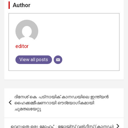
Author
editor
View all posts
Post
ദിനേശ് കെ. പട്നായിക് കാനഡയിലെ ഇന്ത്യൻ
navigation
ഹൈക്കമ്മീഷണറായി ഔദ്യോഗികമായി
ചുമതലയേറ്റു
വെറുതെ ഒരു മോഹം” : ജോയ്‌സ് വര്ഗീസ് (കാനഡ)