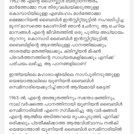
1962-ൽ എന്റെ ഹൈസ്കൂൾ ബിരുദാനന്തരം,
മാർത്തോമ്മാ സഭ തിരുവല്ലയ്ക്കടുത്തുള്ള
കൊമ്പാടിയിലുള്ള എബ്രഹാം മാർത്തോമ്മാ
മെമ്മോറിയൽ ബൈബിൾ ഇൻസ്റ്റിറ്റ്യൂട്ടിൽ സംഘടിപ്പിച്ച
മൂന്ന് മാസത്തെ കോഴ്‌സിൽ ഞാൻ ചേർന്നു. ആ ചെറിയ
മാസങ്ങൾ എന്റെ ജീവിതത്തിൽ ഒരു പുതിയ അധ്യായം
തുറന്നു. കൊമ്പാടി ബൈബിൾ ഇൻസ്റ്റിറ്റ്യൂട്ടിൽ,
ബൈബിളിന്റെ ആഴത്തിലുള്ള പഠനത്തിലേക്കും,
താരതമ്യ മതത്തിലേക്കും, ക്രിസ്ത്യൻ മിഷൻ
പ്രവർത്തനത്തിന്റെ സാധ്യതകളിലേക്കും എനിക്ക്
പരിചയം ലഭിച്ചു. ആ പഠനങ്ങളിലാണ്
ഇന്ത്യയിലെ മഹാരാഷ്ട്രയിലെ നാഗ്പൂരിനടുത്തുള്ള
യെയോത്മാലിലെ യൂണിയൻ ബൈബിൾ
സെമിനാരിയെക്കുറിച്ച് ഞാൻ ആദ്യമായി കേട്ടത്.
1963-ൽ, എന്റെ അത്ഭുതത്തിനും സന്തോഷത്തിനും,
നാല് വർഷത്തെ പഠനത്തിനായി യൂണിയൻ ബൈബിൾ
സെമിനാരിയിൽ എന്നെ സ്വീകരിച്ചു. ആ വർഷങ്ങൾ
എന്റെ ആത്മീയ അടിത്തറയെ രൂപപ്പെടുത്തി, എനിക്ക്
ഒരിക്കലും പ്രതീക്ഷിക്കാത്ത ആത്മവിശ്വാസം നൽകി.
യെയോത്മാൽ യൂണിയൻ ബൈബിൾ സെമിനാരിയിൽ