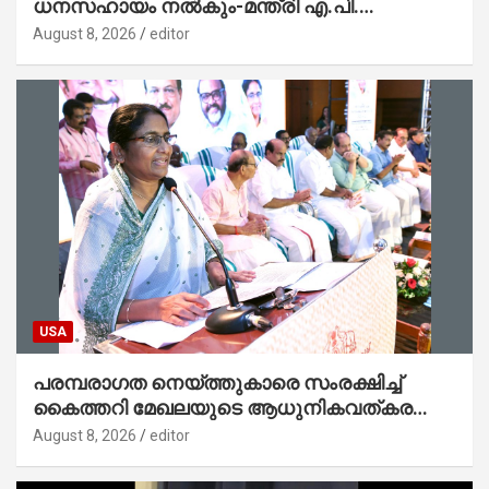
ധനസഹായം നൽകും-മന്ത്രി എ.പി.
അനിൽകുമാർ
August 8, 2026
editor
USA
പരമ്പരാഗത നെയ്ത്തുകാരെ സംരക്ഷിച്ച്
കൈത്തറി മേഖലയുടെ ആധുനികവത്കരണം
സാധ്യമാക്കും : ഡെപ്യൂട്ടി സ്പീക്കർ
August 8, 2026
editor