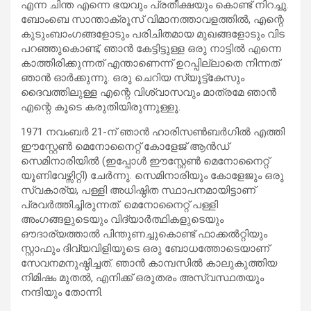
എന്ന ചിന്ത എന്നെ ഭയവും പ്രതീക്ഷയും കൊണ്ട് നിറച്ചു.
ബോംബെ സാന്താക്രൂസ് വിമാനത്താവളത്തിൽ, എന്റെ
കുടുംബാംഗങ്ങളോടും പരിചിതമായ മുഖങ്ങളോടും വിട
പറഞ്ഞുകൊണ്ട്, ഞാൻ കേട്ടിട്ടുള്ള ഒരു നാട്ടിൽ എന്നെ
കാത്തിരിക്കുന്നത് എന്താണെന്ന് ഉറപ്പില്ലാതെ നിന്നത്
ഞാൻ ഓർക്കുന്നു. ഒരു ചെറിയ സ്യൂട്ട്കേസും
ദൈവത്തിലുള്ള എന്റെ വിശ്വാസവും മാത്രമേ ഞാൻ
എന്റെ കൂടെ കരുതിയിരുന്നുള്ളൂ.
1971 നവംബർ 21-ന് ഞാൻ ഹാരിസൺബർഗിൽ എത്തി
ഈസ്റ്റേൺ മെനോനൈറ്റ് കോളേജ് ആൻഡ്
സെമിനാരിയിൽ (ഇപ്പോൾ ഈസ്റ്റേൺ മെനോനൈറ്റ്
യൂണിവേഴ്സിറ്റി) ചേർന്നു. സെമിനാരിയും കോളേജും ഒരു
സ്വകാര്യ, പള്ളി അധിഷ്ഠിത സ്ഥാപനമായിട്ടാണ്
പ്രവർത്തിച്ചിരുന്നത്. മെനോനൈറ്റ് പള്ളി
അംഗങ്ങളുടെയും വിദ്യാർത്ഥികളുടെയും
ഔദാര്യത്താൽ പിന്തുണച്ചുകൊണ്ട് ഫാക്കൽറ്റിയും
സ്റ്റാഫും ദിവ്യവിളിയുടെ ഒരു ബോധത്തോടെയാണ്
സേവനമനുഷ്ഠിച്ചത്. ഞാൻ കാമ്പസിൽ കാലുകുത്തിയ
നിമിഷം മുതൽ, എനിക്ക് ഒരുതരം അസ്വസ്ഥതയും
നന്ദിയും തോന്നി.