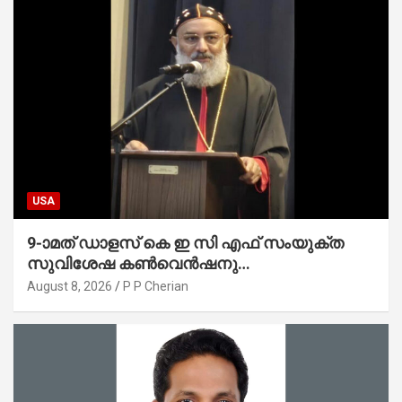
USA
9-ാമത് ഡാളസ് കെ ഇ സി എഫ് സംയുക്ത
സുവിശേഷ കൺവെൻഷനു
പ്രാർത്ഥനാനിർഭരമായ തുടക്കം
August 8, 2026
P P Cherian