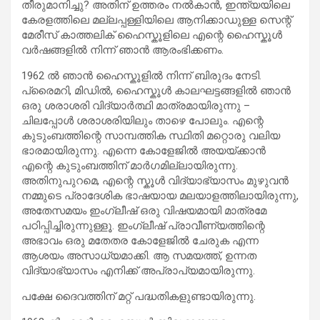
തീരുമാനിച്ചു? അതിന് ഉത്തരം നൽകാൻ, ഇന്ത്യയിലെ
കേരളത്തിലെ മല്ലപ്പള്ളിയിലെ ആനിക്കാഡുള്ള സെന്റ്
മേരീസ് കാത്തലിക് ഹൈസ്കൂളിലെ എന്റെ ഹൈസ്കൂൾ
വർഷങ്ങളിൽ നിന്ന് ഞാൻ ആരംഭിക്കണം.
1962 ൽ ഞാൻ ഹൈസ്കൂളിൽ നിന്ന് ബിരുദം നേടി.
പ്രൈമറി, മിഡിൽ, ഹൈസ്കൂൾ കാലഘട്ടങ്ങളിൽ ഞാൻ
ഒരു ശരാശരി വിദ്യാർത്ഥി മാത്രമായിരുന്നു –
ചിലപ്പോൾ ശരാശരിയിലും താഴെ പോലും. എന്റെ
കുടുംബത്തിന്റെ സാമ്പത്തിക സ്ഥിതി മറ്റൊരു വലിയ
ഭാരമായിരുന്നു. എന്നെ കോളേജിൽ അയയ്ക്കാൻ
എന്റെ കുടുംബത്തിന് മാർഗമില്ലായിരുന്നു.
അതിനുപുറമെ, എന്റെ സ്കൂൾ വിദ്യാഭ്യാസം മുഴുവൻ
നമ്മുടെ പ്രാദേശിക ഭാഷയായ മലയാളത്തിലായിരുന്നു,
അതേസമയം ഇംഗ്ലീഷ് ഒരു വിഷയമായി മാത്രമേ
പഠിപ്പിച്ചിരുന്നുള്ളൂ. ഇംഗ്ലീഷ് പ്രാവീണ്യത്തിന്റെ
അഭാവം ഒരു മതേതര കോളേജിൽ ചേരുക എന്ന
ആശയം അസാധ്യമാക്കി. ആ സമയത്ത്, ഉന്നത
വിദ്യാഭ്യാസം എനിക്ക് അപ്രാപ്യമായിരുന്നു.
പക്ഷേ ദൈവത്തിന് മറ്റ് പദ്ധതികളുണ്ടായിരുന്നു.