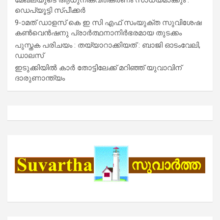
ഡെപ്യൂട്ടി സ്പീക്കർ
9-ാമത് ഡാളസ് കെ ഇ സി എഫ് സംയുക്ത സുവിശേഷ
കൺവെൻഷനു പ്രാർത്ഥനാനിർഭരമായ തുടക്കം
പുസ്തക പരിചയം : തയ്യാറാക്കിയത് : ബാജി ഓടംവേലി,
ഡാലസ്
ഇടുക്കിയിൽ കാർ തോട്ടിലേക്ക് മറിഞ്ഞ് യുവാവിന്
ദാരുണാന്ത്യം