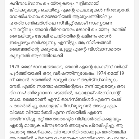
കഠിനാധ്വാനം ചെയ്യുകയും ലളിതമായി
ജീവിക്കുകയും ചെയ്തു. എന്റെ ചെലവുകൾ നിറവേറ്റാൻ,
റോക്കിംഗ്ഹാം മെമ്മോറിയൽ ആശുപത്രിയിലും
ഹാരിസൺബർഗിലെ സ്വിഫ്റ്റ് കോഴി സംസ്കരണ
പ്ലാന്റിലും ഞാൻ ദീർഘനേരം ജോലി ചെയ്തു. രാത്രി
വൈകിയും ജോലി ചെയ്തതിന്റെ ക്ഷീണം ഞാൻ
ഇപ്പോഴും ഓർക്കുന്നു, എന്നിട്ടും ആ നിമിഷങ്ങൾ
ദൈവത്തിന്റെ കരുതലിലുള്ള എന്റെ വിശ്വാസത്തെ
കൂടുതൽ ആഴത്തിലാക്കി.
1973 മെയ് മാസത്തോടെ, ഞാൻ എന്റെ കോഴ്‌സ് വർക്ക്
പൂർത്തിയാക്കി, ഒരു വർഷത്തിനുശേഷം, 1974 മെയ് 19
ന്, ഞാൻ മതത്തിൽ മാസ്റ്റർ ഓഫ് ആർട്സ് ബിരുദം
നേടി. എത്ര സന്തോഷത്തിന്റെയും നന്ദിയുടെയും ഒരു
ദിവസം! ബിരുദദാന ചടങ്ങിൽ, കോളേജ് പ്രസിഡന്റ്
ഡോ. മൈറോൺ എസ്. ഓഗ്‌സ്‌ബർഗർ എന്നെ പേര്
പരാമർശിച്ചു, കോളേജ് ഫീസ് മുഴുവൻ അടച്ച ഏക
വിദേശ വിദ്യാർത്ഥി എന്ന നിലയിൽ എന്നെ
അഭിനന്ദിച്ചു. മറ്റ് അന്താരാഷ്ട്ര വിദ്യാർത്ഥികളെയും
എന്റെ മാതൃക പിന്തുടരാൻ അദ്ദേഹം പ്രേരിപ്പിച്ചു. ആ
പൊതു അംഗീകാരം വിനയാന്വിതമാക്കുക മാത്രമല്ല,
ആഴത്തിൽ പ്രോത്സാഹജനകവുമായിരുന്നു, ചെറുതും