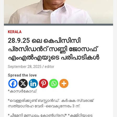
KERALA
28.9.25 ലെ കെപിസിസി
പ്രസിഡൻറ് സണ്ണി ജോസഫ്
എംഎൽഎയുടെ പരിപാടികൾ
September 28, 2025
editor
Spread the love
*കാസർകോഡ്.
*വെള്ളരിക്കുണ്ട് ബസ്റ്റാൻഡ് : കർഷക സ്വരാജ്
സത്യാഗ്രഹ വേദി -വൈകുന്നേരം 3 ന്.
*ചീമേനി മണ്ഡലം കോൺഗ്രസ്* *കമ്മിറ്റിയുടെ