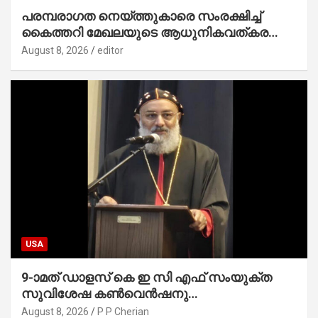
പരമ്പരാഗത നെയ്ത്തുകാരെ സംരക്ഷിച്ച്
കൈത്തറി മേഖലയുടെ ആധുനികവത്കരണം
സാധ്യമാക്കും : ഡെപ്യൂട്ടി സ്പീക്കർ
August 8, 2026
editor
USA
9-ാമത് ഡാളസ് കെ ഇ സി എഫ് സംയുക്ത
സുവിശേഷ കൺവെൻഷനു
പ്രാർത്ഥനാനിർഭരമായ തുടക്കം
August 8, 2026
P P Cherian