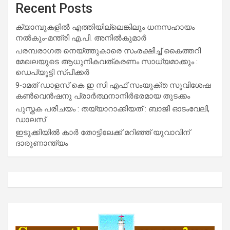
Recent Posts
ക്യാമ്പുകളിൽ എത്തിയില്ലെങ്കിലും ധനസഹായം
നൽകും-മന്ത്രി എ.പി. അനിൽകുമാർ
പരമ്പരാഗത നെയ്ത്തുകാരെ സംരക്ഷിച്ച് കൈത്തറി
മേഖലയുടെ ആധുനികവത്കരണം സാധ്യമാക്കും :
ഡെപ്യൂട്ടി സ്പീക്കർ
9-ാമത് ഡാളസ് കെ ഇ സി എഫ് സംയുക്ത സുവിശേഷ
കൺവെൻഷനു പ്രാർത്ഥനാനിർഭരമായ തുടക്കം
പുസ്തക പരിചയം : തയ്യാറാക്കിയത് : ബാജി ഓടംവേലി,
ഡാലസ്
ഇടുക്കിയിൽ കാർ തോട്ടിലേക്ക് മറിഞ്ഞ് യുവാവിന്
ദാരുണാന്ത്യം