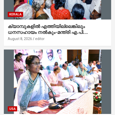
KERALA
ക്യാമ്പുകളിൽ എത്തിയില്ലെങ്കിലും
ധനസഹായം നൽകും-മന്ത്രി എ.പി.
അനിൽകുമാർ
August 8, 2026
editor
USA