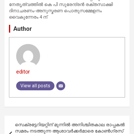
നേതൃത്വത്തിൽ കെ പി സുരേന്ദ്രൻ രക്തസാക്ഷി
ദിനാചരണം-അനുസ്മരണ പൊതുസമ്മേളനം
വൈകുന്നേരം 4 ന്.
Author
editor
View all posts
Post
സെക്രട്ടേറിയറ്റിന് മുന്നിൽ അനിശ്ചിതകാല രാപ്പകൽ
navigation
സമരം നടത്തുന്ന ആശാവർക്കർമാരെ കോൺഗ്രസ്