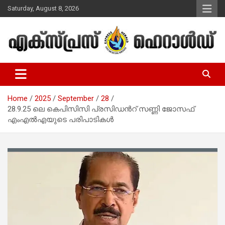
Skip
Saturday, August 8, 2026
to
content
Malayalam Christian News
Express Herald – Malayalam
Christian News
Home
2025
September
28
28.9.25 ലെ കെപിസിസി പ്രസിഡൻറ് സണ്ണി ജോസഫ്
എംഎൽഎയുടെ പരിപാടികൾ