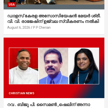
USA
ഡാളസ് കേരള അസോസിയേഷൻ മേയർ ശ്രീ.
വി. വി. രാജേഷിന് ഉജ്വല സ്വീകരണം നൽകി
August 6, 2026
P P Cherian
CHRISTIAN NEWS
റവ . ബിജു പി. സൈമൺ ,ഷെലിന് അന്നാ