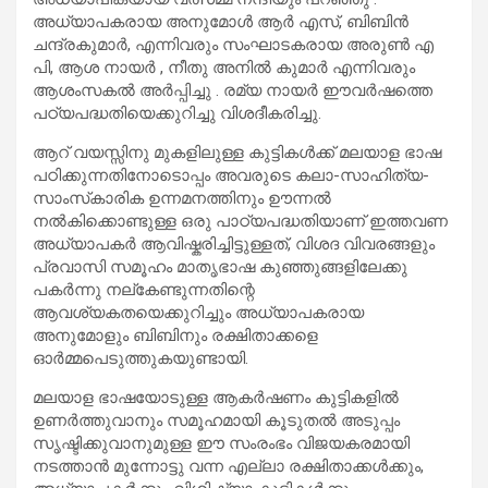
അധ്യാപകരായ അനുമോൾ ആർ എസ്, ബിബിൻ
ചന്ദ്രകുമാർ, എന്നിവരും സംഘാടകരായ അരുൺ എ
പി, ആശ നായർ , നീതു അനിൽ കുമാർ എന്നിവരും
ആശംസകൽ അർപ്പിച്ചു . രമ്യ നായർ ഈവർഷത്തെ
പഠ്യപദ്ധതിയെക്കുറിച്ചു വിശദീകരിച്ചു.
ആറ് വയസ്സിനു മുകളിലുള്ള കുട്ടികൾക്ക് മലയാള ഭാഷ
പഠിക്കുന്നതിനോടൊപ്പം അവരുടെ കലാ-സാഹിത്യ-
സാംസ്‌കാരിക ഉന്നമനത്തിനും ഊന്നൽ
നൽകിക്കൊണ്ടുള്ള ഒരു പാഠ്യപദ്ധതിയാണ് ഇത്തവണ
അധ്യാപകർ ആവിഷ്കരിച്ചിട്ടുള്ളത്, വിശദ വിവരങ്ങളും
പ്രവാസി സമൂഹം മാതൃഭാഷ കുഞ്ഞുങ്ങളിലേക്കു
പകർന്നു നല്കേണ്ടുന്നതിന്റെ
ആവശ്യകതയെക്കുറിച്ചും അധ്യാപകരായ
അനുമോളും ബിബിനും രക്ഷിതാക്കളെ
ഓർമ്മപെടുത്തുകയുണ്ടായി.
മലയാള ഭാഷയോടുള്ള ആകർഷണം കുട്ടികളിൽ
ഉണർത്തുവാനും സമൂഹമായി കൂടുതൽ അടുപ്പം
സൃഷ്ടിക്കുവാനുമുള്ള ഈ സംരംഭം വിജയകരമായി
നടത്താൻ മുന്നോട്ടു വന്ന എല്ലാ രക്ഷിതാക്കൾക്കും,