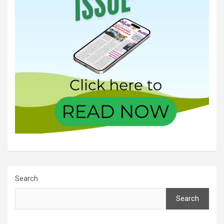
Search
Search