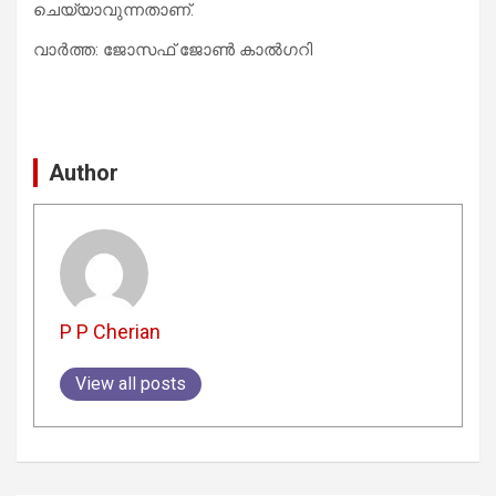
ചെയ്യാവുന്നതാണ്.
വാർത്ത: ജോസഫ് ജോൺ കാൽഗറി
Author
P P Cherian
View all posts