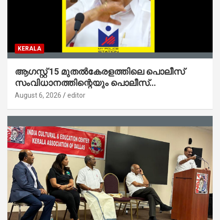
KERALA
ആഗസ്റ്റ് 15 മുതല്‍കേരളത്തിലെ പൊലീസ്
സംവിധാനത്തിന്റെയും പൊലീസ്
സ്റ്റേഷനുകളുടെയും മുഖഛായ മാറുകയാണ് :
August 6, 2026
editor
ആഭ്യന്തരമന്ത്രി ശ്രീ.രമേശ് ചെന്നിത്തല