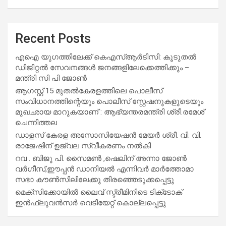
Recent Posts
എഐ യുഗത്തിലേക്ക് കെഎസ്ആർടിസി: കൂടുതൽ
ഡിജിറ്റൽ സേവനങ്ങൾ ജനങ്ങളിലേക്കെത്തിക്കും –
മന്ത്രി സി പി ജോൺ
ആഗസ്റ്റ് 15 മുതല്‍കേരളത്തിലെ പൊലീസ്
സംവിധാനത്തിന്റെയും പൊലീസ് സ്റ്റേഷനുകളുടെയും
മുഖഛായ മാറുകയാണ് : ആഭ്യന്തരമന്ത്രി ശ്രീ.രമേശ്
ചെന്നിത്തല
ഡാളസ് കേരള അസോസിയേഷൻ മേയർ ശ്രീ. വി. വി.
രാജേഷിന് ഉജ്വല സ്വീകരണം നൽകി
റവ . ബിജു പി. സൈമൺ ,ഷെലിന് അന്നാ ജോൺ
വർഗീസ്,ഈപ്പൻ ഡാനിയൽ എന്നിവർ മാർത്തോമാ
സഭാ കൗൺസിലിലേക്കു തിരഞ്ഞെടുക്കപ്പെട്ടു
മെക്സിക്കോയിൽ ലൈവ് സ്ട്രീമിനിടെ ടിക്‌ടോക്
ഇൻഫ്ലുവൻസർ വെടിയേറ്റ് കൊല്ലപ്പെട്ടു