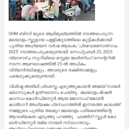
OHM ബിസി യുടെ ആഭിമുഖ്യത്തിൽ നടത്തപെടുന്ന
മലയാളം സ്കൂളായ പള്ളിക്കൂടത്തിലെ കുട്ടികൾക്കായി
പുതിയ അധ്യയന വർഷ ആരംഭം ‘പ്രവേശനോത്സവം
2025’ നടത്തപെടുകയുണ്ടായി. സെപ്റ്റംബർ 25, 2025
വ്യാഴാഴ്ച സുറിയിലെ സ്റ്റെമാ ലേർണിംഗ് സെന്ററിൽ
നടന്ന ആഘോഷത്തിൽ 25 ൽ അധികം
വിദ്യാർത്ഥികളും , അവരുടെ രക്ഷിതാക്കളും
പങ്കെടുക്കുകയുണ്ടായി.
വിശിഷ്ട അതിഥി പ്രശസ്ത എഴുത്തുകാരൻ അജയ് നായർ
ക്ലാസുകൾ ഉത്‌ഘാടനം ചെയ്തു . മലയാളം മിഷൻ
കാനഡ കോർഡിനേറ്റർ ആയ ജോസഫ് ജോൺ
കാൽഗറി അധ്യക്ഷ പ്രസംഗത്തിൽ ഇന്നത്തെ കാലത്ത്
നമ്മളുടെ പുതിയ തലമുറ മലയാളം പടികേണ്ടതിന്റെ
ആവശ്യകത എടുത്തു പറഞ്ഞു . ചടങ്ങിന് സ്കൂൾ കോ
ഓർഡിനേറ്റർ രമ്യ നായർ സ്വാഗതവും
അധ്യാപികയായ വത്സമ്മ നന്ദിയും പറഞ്ഞു .