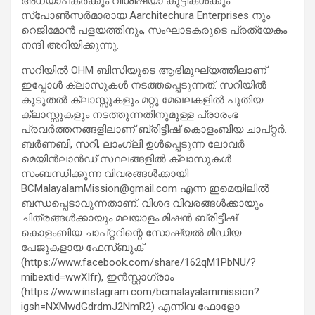
അധ്യാപകർക്കും വിശിഷ്യാ കുട്ടികൾക്കും
സ്പോൺസർമാരായ Aarchitechura Enterprises നും
റെജിമോൻ പളയത്തിനും, സംഘാടകരുടെ പ്രത്യേകം
നന്ദി അറിയിക്കുന്നു.
സറിയിൽ OHM ബിസിയുടെ ആഭിമുഘ്യത്തിലാണ്
ഇപ്പോൾ ക്ലാസുകൾ നടത്തപ്പെടുന്നത്. സറിയിൽ
കൂടുതൽ ക്ലാസ്സുകളും മറ്റു മേഖലകളിൽ പുതിയ
ക്ലാസ്സുകളും നടത്തുന്നതിനുമുള്ള പ്രാരംഭ
പ്രവർത്തനങ്ങളിലാണ് ബ്രിട്ടീഷ് കൊളംബിയ ചാപ്റ്റർ.
ബർണബി, സറി, ലാംഗ്ലി ഉൾപ്പെടുന്ന ലോവർ
മെയിൻലാൻഡ് സ്ഥലങ്ങളിൽ ക്ലാസുകൾ
സംബന്ധിക്കുന്ന വിവരങ്ങൾക്കായി
BCMalayalamMission@gmail.com
എന്ന ഇമെയിലിൽ
ബന്ധപ്പെടാവുന്നതാണ്. വിശദ വിവരങ്ങൾക്കായും
ചിത്രങ്ങൾക്കായും മലയാളം മിഷൻ ബ്രിട്ടീഷ്
കൊളംബിയ ചാപ്റ്ററിന്റെ സോഷ്യൽ മീഡിയ
പേജുകളായ ഫേസ്ബുക്
(https://www.facebook.com/share/162qM1PbNU/?
mibextid=wwXIfr), ഇൻസ്റ്റാഗ്രാം
(https://www.instagram.com/bcmalayalammission?
igsh=NXMwdGdrdmJ2NmR2) എന്നിവ ഫോളോ