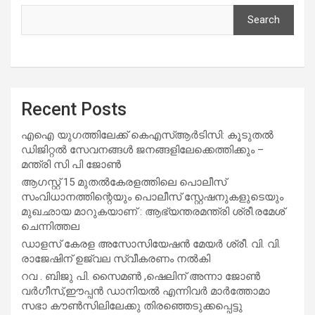
Search
Recent Posts
എഐ യുഗത്തിലേക്ക് കെഎസ്ആർടിസി: കൂടുതൽ
ഡിജിറ്റൽ സേവനങ്ങൾ ജനങ്ങളിലേക്കെത്തിക്കും –
മന്ത്രി സി പി ജോൺ
ആഗസ്റ്റ് 15 മുതല്‍കേരളത്തിലെ പൊലീസ്
സംവിധാനത്തിന്റെയും പൊലീസ് സ്റ്റേഷനുകളുടെയും
മുഖഛായ മാറുകയാണ് : ആഭ്യന്തരമന്ത്രി ശ്രീ.രമേശ്
ചെന്നിത്തല
ഡാളസ് കേരള അസോസിയേഷൻ മേയർ ശ്രീ. വി. വി.
രാജേഷിന് ഉജ്വല സ്വീകരണം നൽകി
റവ . ബിജു പി. സൈമൺ ,ഷെലിന് അന്നാ ജോൺ
വർഗീസ്,ഈപ്പൻ ഡാനിയൽ എന്നിവർ മാർത്തോമാ
സഭാ കൗൺസിലിലേക്കു തിരഞ്ഞെടുക്കപ്പെട്ടു