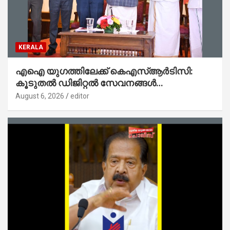
KERALA
എഐ യുഗത്തിലേക്ക് കെഎസ്ആർടിസി:
കൂടുതൽ ഡിജിറ്റൽ സേവനങ്ങൾ
ജനങ്ങളിലേക്കെത്തിക്കും – മന്ത്രി സി പി
August 6, 2026
editor
ജോൺ