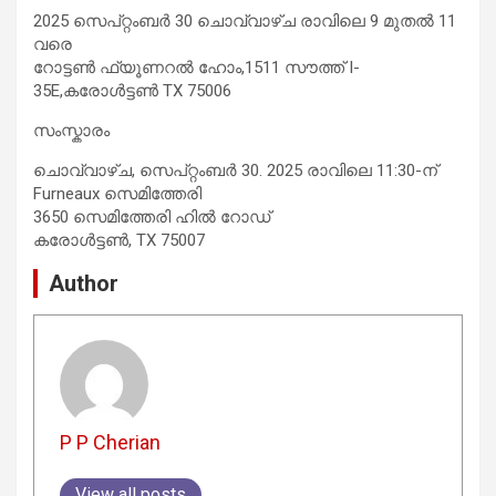
2025 സെപ്റ്റംബർ 30 ചൊവ്വാഴ്ച രാവിലെ 9 മുതൽ 11
വരെ
റോട്ടൺ ഫ്യൂണറൽ ഹോം,1511 സൗത്ത് I-
35E,കരോൾട്ടൺ TX 75006
സംസ്കാരം
ചൊവ്വാഴ്ച, സെപ്റ്റംബർ 30. 2025 രാവിലെ 11:30-ന്
Furneaux സെമിത്തേരി
3650 സെമിത്തേരി ഹിൽ റോഡ്
കരോൾട്ടൺ, TX 75007
Author
P P Cherian
View all posts