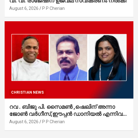
വി. വി. രാജേഷിന് ഉജ്വല സ്വീകരണം നൽകി
August 6, 2026
P P Cherian
CHRISTIAN NEWS
റവ . ബിജു പി. സൈമൺ ,ഷെലിന് അന്നാ
ജോൺ വർഗീസ്,ഈപ്പൻ ഡാനിയൽ എന്നിവർ
മാർത്തോമാ സഭാ കൗൺസിലിലേക്കു
August 6, 2026
P P Cherian
തിരഞ്ഞെടുക്കപ്പെട്ടു