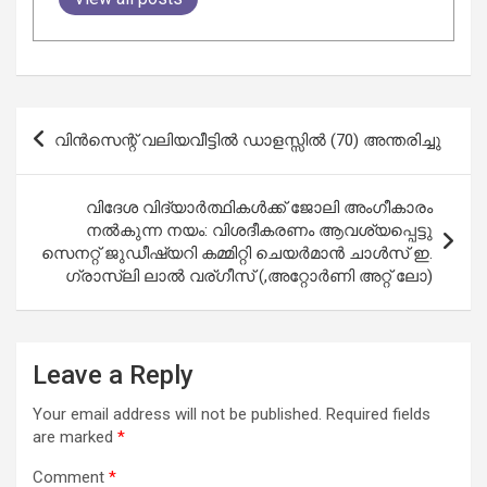
Post
വിൻസെന്റ് വലിയവീട്ടിൽ ഡാളസ്സിൽ (70) അന്തരിച്ചു
navigation
വിദേശ വിദ്യാർത്ഥികൾക്ക് ജോലി അംഗീകാരം
നൽകുന്ന നയം: വിശദീകരണം ആവശ്യപ്പെട്ടു
സെനറ്റ് ജുഡീഷ്യറി കമ്മിറ്റി ചെയർമാൻ ചാൾസ് ഇ.
ഗ്രാസ്ലി ലാൽ വര്ഗീസ് (,അറ്റോർണി അറ്റ് ലോ)
Leave a Reply
Your email address will not be published.
Required fields
are marked
*
Comment
*