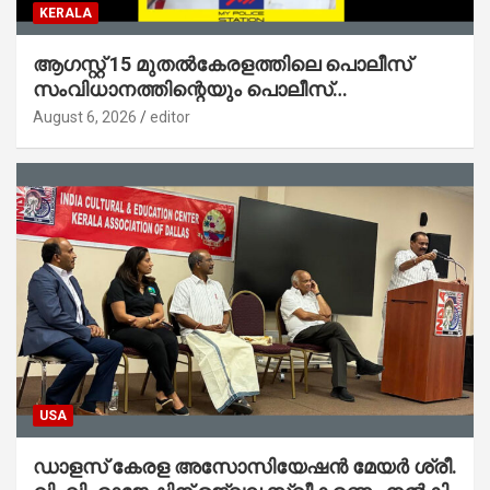
KERALA
ആഗസ്റ്റ് 15 മുതല്‍കേരളത്തിലെ പൊലീസ്
സംവിധാനത്തിന്റെയും പൊലീസ്
സ്റ്റേഷനുകളുടെയും മുഖഛായ മാറുകയാണ് :
August 6, 2026
editor
ആഭ്യന്തരമന്ത്രി ശ്രീ.രമേശ് ചെന്നിത്തല
USA
ഡാളസ് കേരള അസോസിയേഷൻ മേയർ ശ്രീ.