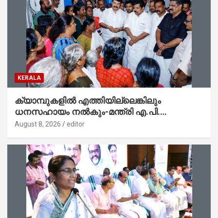
KERALA
ക്യാമ്പുകളിൽ എത്തിയില്ലെങ്കിലും
ധനസഹായം നൽകും-മന്ത്രി എ.പി.
അനിൽകുമാർ
August 8, 2026
editor