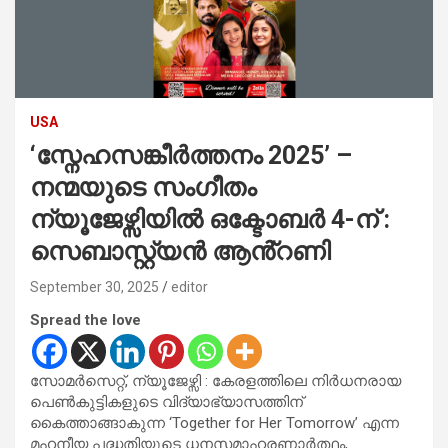
USA
‘സ്നേഹസങ്കീർത്തനം 2025’ –
നന്മയുടെ സംഗീതം
ന്യൂജേഴ്സിയിൽ ഒക്ടോബർ 4-ന് :
സെബാസ്റ്റ്യൻ ആൻ്റണി
September 30, 2025
editor
Spread the love
സോമർസെറ്റ്, ന്യൂജേഴ്സി : കേരളത്തിലെ നിർധനരായ
പെൺകുട്ടികളുടെ വിദ്യാഭ്യാസത്തിന്
കൈത്താങ്ങാകുന്ന ‘Together for Her Tomorrow’ എന്ന
മഹനീയ പദ്ധതിയുടെ ധനസമാഹരണാർത്ഥം,