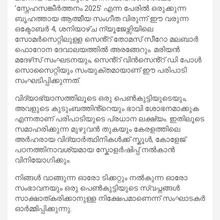
‘സ്നേഹസങ്കീർത്തനം 2025’ എന്ന പേരിൽ ഒരുക്കുന്ന
ബൃഹത്തായ ആത്മീയ സംഗീത വിരുന്ന് ഈ വരുന്ന
ഒക്ടോബർ 4, ശനിയാഴ്ച ന്യൂജേഴ്സിയിലെ
സോമർസെറ്റിലുള്ള സെൻ്റ് തോമസ് സീറോ മലബാർ
ഫൊറോന ദേവാലയത്തിൽ അരങ്ങേറും. മരിയൻ
മദേഴ്‌സ് സംഘടനയും, സെൻ്റ് വിൻസെൻ്റ് ഡി പോൾ
സൊസൈറ്റിയും സംയുക്തമായാണ് ഈ പരിപാടി
സംഘടിപ്പിക്കുന്നത്.
വിദ്യാഭ്യാസത്തിലൂടെ ഒരു പെൺകുട്ടിയുടെയും,
അവളുടെ കുടുംബത്തിൻ്റെയും ഭാവി ശോഭനമാക്കുക
എന്നതാണ് പരിപാടിയുടെ പ്രധാന ലക്ഷ്യം. ഇതിലൂടെ
സമാഹരിക്കുന്ന മുഴുവൻ തുകയും കേരളത്തിലെ
അർഹരായ വിദ്യാർത്ഥിനികൾക്ക് സ്കൂൾ, കോളേജ്
പഠനത്തിനാവശ്യമായ സ്കോളർഷിപ്പ് നൽകാൻ
വിനിയോഗിക്കും.
നിങ്ങൾ വാങ്ങുന്ന ഓരോ ടിക്കറ്റും നൽകുന്ന ഓരോ
സംഭാവനയും ഒരു പെൺകുട്ടിയുടെ സ്വപ്നങ്ങൾ
സാക്ഷാത്കരിക്കാനുള്ള നിക്ഷേപമാണെന്ന് സംഘാടകർ
ഓർമ്മിപ്പിക്കുന്നു.