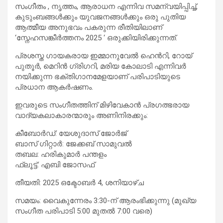
സംഗീതം , നൃത്തം, ആരാധന എന്നിവ സമന്വയിപ്പിച്ച്,
കുടുംബങ്ങൾക്കും യുവജനങ്ങൾക്കും ഒരു പുതിയ
ആത്മീയ അനുഭവം പകരുന്ന രീതിയിലാണ്
‘സ്നേഹസങ്കീർത്തനം 2025 ‘ ഒരുക്കിയിരിക്കുന്നത്.
പ്രശസ്ത ഗായകരായ ഇമ്മാനുവേൽ ഹെൻറി, റോയ്
പുതൂർ, മെറിൻ ഗ്രിഗറി, മരിയ കോലാടി എന്നിവർ
നയിക്കുന്ന ഭക്തിഗാനമേളയാണ് പരിപാടിയുടെ
പ്രധാന ആകർഷണം.
ഇവരുടെ സംഗീതത്തിന് മിഴിവേകാൻ പ്രഗത്ഭരായ
വാദ്യകലാകാരന്മാരും അണിനിരക്കും:
കീബോർഡ്: യേശുദാസ് ജോർജ്
ബാസ് ഗിറ്റാർ: ജേക്കബ് സാമുവൽ
തബല: ഹരികുമാർ പന്തളം
ഫ്ലൂട്ട്: എബി ജോസഫ്
തീയതി: 2025 ഒക്ടോബർ 4, ശനിയാഴ്ച
സമയം: വൈകുന്നേരം 3:30-ന് ആരംഭിക്കുന്നു (മുഖ്യ
സംഗീത പരിപാടി 5:00 മുതൽ 7:00 വരെ)