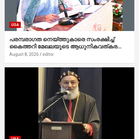
USA
പരമ്പരാഗത നെയ്ത്തുകാരെ സംരക്ഷിച്ച്
കൈത്തറി മേഖലയുടെ ആധുനികവത്കരണം
സാധ്യമാക്കും : ഡെപ്യൂട്ടി സ്പീക്കർ
August 8, 2026
editor
USA