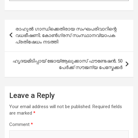
Post
രാഹുല്‍ ഗാന്ധിക്കെതിരായ സംഘപരിവാറിന്റെ
navigation
വധഭീഷണി; കോണ്‍ഗ്രസ് സംസ്ഥാനവ്യാപക
പ്രതിഷേധം നടത്തി
ഹൃദയമിടിപ്പായ് ജോയ്ആലുക്കാസ് ഫൗണ്ടേഷൻ; 50
പേർക്ക് സൗജന്യ പേസ്മേക്കർ
Leave a Reply
Your email address will not be published.
Required fields
are marked
*
Comment
*