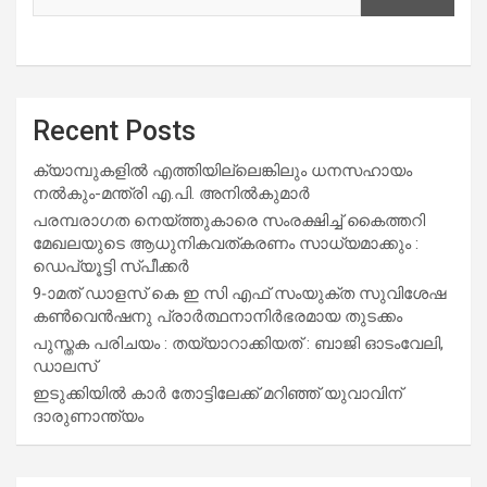
Recent Posts
ക്യാമ്പുകളിൽ എത്തിയില്ലെങ്കിലും ധനസഹായം
നൽകും-മന്ത്രി എ.പി. അനിൽകുമാർ
പരമ്പരാഗത നെയ്ത്തുകാരെ സംരക്ഷിച്ച് കൈത്തറി
മേഖലയുടെ ആധുനികവത്കരണം സാധ്യമാക്കും :
ഡെപ്യൂട്ടി സ്പീക്കർ
9-ാമത് ഡാളസ് കെ ഇ സി എഫ് സംയുക്ത സുവിശേഷ
കൺവെൻഷനു പ്രാർത്ഥനാനിർഭരമായ തുടക്കം
പുസ്തക പരിചയം : തയ്യാറാക്കിയത് : ബാജി ഓടംവേലി,
ഡാലസ്
ഇടുക്കിയിൽ കാർ തോട്ടിലേക്ക് മറിഞ്ഞ് യുവാവിന്
ദാരുണാന്ത്യം