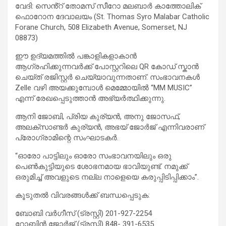
വേദി: സെൻ്റ് തോമസ് സീറോ മലബാർ കാത്തോലിക്
ഫൊറോന ദേവാലയം (St. Thomas Syro Malabar Catholic
Forane Church, 508 Elizabeth Avenue, Somerset, NJ
08873)
ഈ ഉദ്യമത്തിൽ പങ്കാളികളാകാൻ
ആഗ്രഹിക്കുന്നവർക്ക് പോസ്റ്ററിലെ QR കോഡ് സ്കാൻ
ചെയ്ത് രജിസ്റ്റർ ചെയ്യാവുന്നതാണ്. സംഭാവനകൾ
Zelle വഴി അയക്കുമ്പോൾ മെമ്മോയിൽ “MM MUSIC”
എന്ന് രേഖപ്പെടുത്താൻ അഭ്യർത്ഥിക്കുന്നു.
ആനി ജോബി, പ്രിയ കുര്യൻ, അനു ജോസഫ്,
അലക്സാണ്ടർ കുര്യൻ, അഭയ് ജോർജ് എന്നിവരാണ്
പ്രോഗ്രാമിന്റെ സംഘാടകർ.
“ഓരോ പാട്ടിലും ഓരോ സംഭാവനയിലും ഒരു
പെൺകുട്ടിയുടെ ശോഭനമായ ഭാവിയുണ്ട്. നമുക്ക്
ഒരുമിച്ച് അവളുടെ നല്ല നാളെയെ കരുപ്പിടിപ്പിക്കാം”.
കൂടുതൽ വിവരങ്ങൾക്ക് ബന്ധപ്പെടുക:
ബോബി വർഗീസ് (ട്രസ്റ്റി) 201-927-2254
റോബിൻ ജോർജ് (ട്രസ്റ്റി) 848- 391-6535