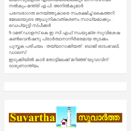
നൽകും-മന്ത്രി എ.പി. അനിൽകുമാർ
പരമ്പരാഗത നെയ്ത്തുകാരെ സംരക്ഷിച്ച് കൈത്തറി
മേഖലയുടെ ആധുനികവത്കരണം സാധ്യമാക്കും :
ഡെപ്യൂട്ടി സ്പീക്കർ
9-ാമത് ഡാളസ് കെ ഇ സി എഫ് സംയുക്ത സുവിശേഷ
കൺവെൻഷനു പ്രാർത്ഥനാനിർഭരമായ തുടക്കം
പുസ്തക പരിചയം : തയ്യാറാക്കിയത് : ബാജി ഓടംവേലി,
ഡാലസ്
ഇടുക്കിയിൽ കാർ തോട്ടിലേക്ക് മറിഞ്ഞ് യുവാവിന്
ദാരുണാന്ത്യം