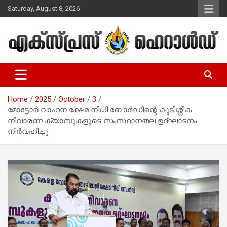
Skip
Saturday, August 8, 2026
to
content
Malayalam Christian News
Express Herald – Malayalam
Christian News
Home
2025
October
3
മോട്ടോർ വാഹന ക്ഷേമ നിധി ബോർഡിന്റെ കുടിശ്ശിക
നിവാരണ ക്യാമ്പുകളുടെ സംസ്ഥാനതല ഉദ്ഘാടനം
നിർവഹിച്ചു