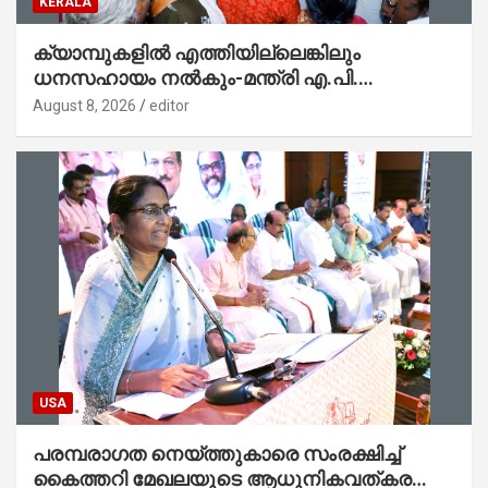
KERALA
ക്യാമ്പുകളിൽ എത്തിയില്ലെങ്കിലും
ധനസഹായം നൽകും-മന്ത്രി എ.പി.
അനിൽകുമാർ
August 8, 2026
editor
USA
പരമ്പരാഗത നെയ്ത്തുകാരെ സംരക്ഷിച്ച്
കൈത്തറി മേഖലയുടെ ആധുനികവത്കരണം