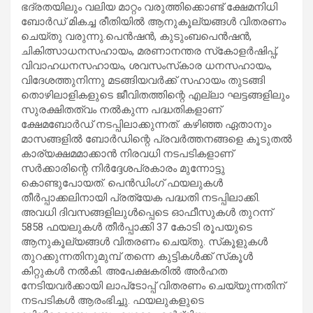
ഭദ്രതയിലും വലിയ മാറ്റം വരുത്തിക്കൊണ്ട് ക്ഷേമനിധി
ബോർഡ് മികച്ച രീതിയിൽ ആനുകൂല്യങ്ങൾ വിതരണം
ചെയ്തു വരുന്നു.പെൻഷൻ, കുടുംബപെൻഷൻ,
ചികിത്സാധനസഹായം, മരണാനന്തര സ്‌കോളർഷിപ്പ്,
വിവാഹധനസഹായം, ശവസംസ്‌കാര ധനസഹായം,
വിദേശത്തുനിന്നു മടങ്ങിയവർക്ക് സഹായം തുടങ്ങി
തൊഴിലാളികളുടെ ജീവിതത്തിന്റെ എല്ലാ ഘട്ടങ്ങളിലും
സുരക്ഷിതത്വം നൽകുന്ന പദ്ധതികളാണ്
ക്ഷേമബോർഡ് നടപ്പിലാക്കുന്നത്. കഴിഞ്ഞ ഏതാനും
മാസങ്ങളിൽ ബോർഡിന്റെ പ്രവർത്തനങ്ങളെ കൂടുതൽ
കാര്യക്ഷമമാക്കാൻ നിരവധി നടപടികളാണ്
സർക്കാരിന്റെ നിർദ്ദേശപ്രകാരം മുന്നോട്ടു
കൊണ്ടുപോയത്. പെൻഡിംഗ് ഫയലുകൾ
തീർപ്പാക്കലിനായി പ്രത്യേക പദ്ധതി നടപ്പിലാക്കി.
അവധി ദിവസങ്ങളിലുൾപ്പെടെ ഓഫീസുകൾ തുറന്ന്
5858 ഫയലുകൾ തീർപ്പാക്കി 37 കോടി രൂപയുടെ
ആനുകൂല്യങ്ങൾ വിതരണം ചെയ്തു. സ്‌കൂളുകൾ
തുറക്കുന്നതിനുമുമ്പ് തന്നെ കുട്ടികൾക്ക് സ്‌കൂൾ
കിറ്റുകൾ നൽകി. അപേക്ഷകരിൽ അർഹത
നേടിയവർക്കായി ലാപ്‌ടോപ്പ് വിതരണം ചെയ്യുന്നതിന്
നടപടികൾ ആരംഭിച്ചു. ഫയലുകളുടെ