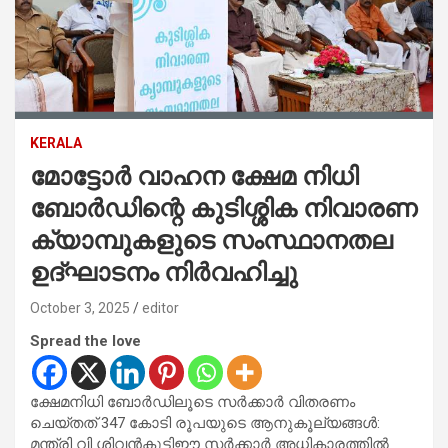
KERALA
മോട്ടോർ വാഹന ക്ഷേമ നിധി
ബോർഡിന്റെ കുടിശ്ശിക നിവാരണ
ക്യാമ്പുകളുടെ സംസ്ഥാനതല
ഉദ്ഘാടനം നിർവഹിച്ചു
October 3, 2025
editor
Spread the love
ക്ഷേമനിധി ബോർഡിലൂടെ സർക്കാർ വിതരണം
ചെയ്തത് 347 കോടി രൂപയുടെ ആനുകൂല്യങ്ങൾ:
മന്ത്രി വി ശിവൻകുട്ടിഈ സർക്കാർ അധികാരത്തിൽ