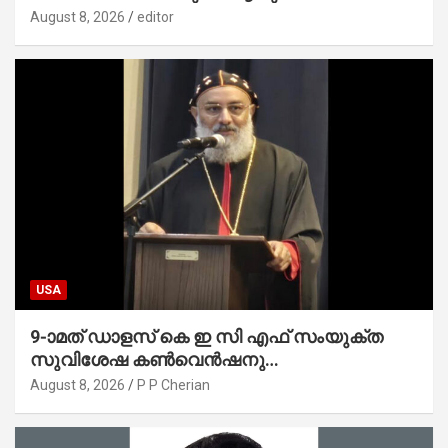
സാധ്യമാക്കും : ഡെപ്യൂട്ടി സ്പീക്കർ
August 8, 2026
editor
USA
9-ാമത് ഡാളസ് കെ ഇ സി എഫ് സംയുക്ത
സുവിശേഷ കൺവെൻഷനു
പ്രാർത്ഥനാനിർഭരമായ തുടക്കം
August 8, 2026
P P Cherian