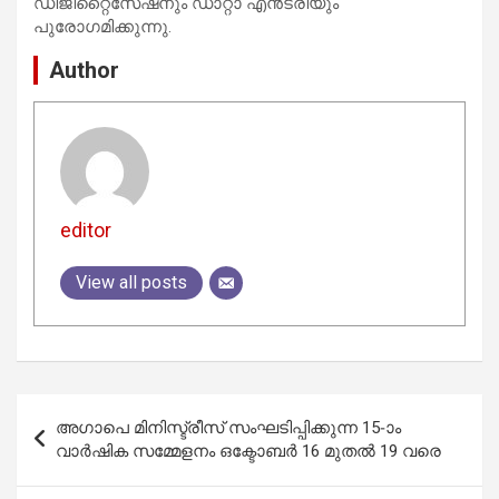
ഡിജിറ്റൈസേഷനും ഡാറ്റാ എൻട്രിയും
പുരോഗമിക്കുന്നു.
Author
editor
View all posts
Post
അഗാപെ മിനിസ്ട്രീസ് സംഘടിപ്പിക്കുന്ന 15-ാം
navigation
വാർഷിക സമ്മേളനം ഒക്ടോബർ 16 മുതൽ 19 വരെ