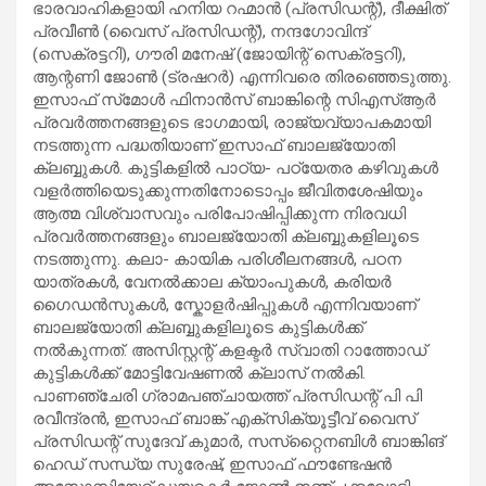
ഭാരവാഹികളായി ഹനിയ റഹ്മാൻ (പ്രസിഡന്റ്), ദീക്ഷിത്
പ്രവീൺ (വൈസ് പ്രസിഡന്റ്), നന്ദഗോവിന്ദ്
(സെക്രട്ടറി), ഗൗരി മനേഷ് (ജോയിന്റ് സെക്രട്ടറി),
ആന്റണി ജോൺ (ട്രഷറർ) എന്നിവരെ തിരഞ്ഞെടുത്തു.
ഇസാഫ് സ്‌മോൾ ഫിനാൻസ് ബാങ്കിന്റെ സിഎസ്ആർ
പ്രവർത്തനങ്ങളുടെ ഭാഗമായി, രാജ്യവ്യാപകമായി
നടത്തുന്ന പദ്ധതിയാണ് ഇസാഫ് ബാലജ്യോതി
ക്ലബ്ബുകൾ. കുട്ടികളിൽ പാഠ്യ- പഠ്യേതര കഴിവുകൾ
വളർത്തിയെടുക്കുന്നതിനോടൊപ്പം ജീവിതശേഷിയും
ആത്മ വിശ്വാസവും പരിപോഷിപ്പിക്കുന്ന നിരവധി
പ്രവർത്തനങ്ങളും ബാലജ്യോതി ക്ലബ്ബുകളിലൂടെ
നടത്തുന്നു. കലാ- കായിക പരിശീലനങ്ങൾ, പഠന
യാത്രകൾ, വേനൽക്കാല ക്യാംപുകൾ, കരിയർ
ഗൈഡൻസുകൾ, സ്കോളർഷിപ്പുകൾ എന്നിവയാണ്
ബാലജ്യോതി ക്ലബ്ബുകളിലൂടെ കുട്ടികൾക്ക്
നൽകുന്നത്. അസിസ്റ്റന്റ് കളക്ടർ സ്വാതി റാത്തോഡ്
കുട്ടികൾക്ക് മോട്ടിവേഷണൽ ക്ലാസ് നൽകി.
പാണഞ്ചേരി ഗ്രാമപഞ്ചായത്ത് പ്രസിഡന്റ് പി പി
രവീന്ദ്രൻ, ഇസാഫ് ബാങ്ക് എക്സിക്യൂട്ടീവ് വൈസ്
പ്രസിഡന്റ് സുദേവ് കുമാർ, സസ്‌റ്റൈനബിൾ ബാങ്കിങ്
ഹെഡ് സന്ധ്യ സുരേഷ്, ഇസാഫ് ഫൗണ്ടേഷൻ