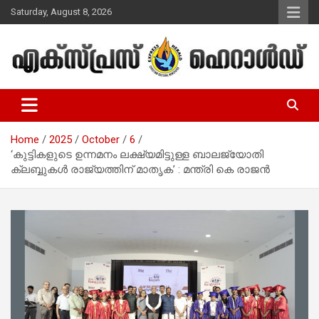
Skip
Saturday, August 8, 2026
to
content
Malayalam Christian News
Express Herald – Malayalam
Christian News
Home
2025
October
6
‘കുട്ടികളുടെ ഉന്നമനം ലക്ഷ്യമിട്ടുള്ള ബാലജ്യോതി
ക്ലബ്ബുകൾ രാജ്യത്തിന് മാതൃക’ : മന്ത്രി കെ രാജൻ