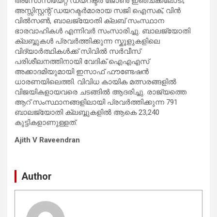
അസോസിയേറ്റ് ഡയറക്ടർ ജോൺ ഇഞ്ചക്കലോടി,
അസ്സിസ്റ്റന്റ് ഡയറക്ടർമാരായ സജി ഐസക്, വിൻ
വിൽസൺ, ബാലജ്യോതി ക്ലബ് സംസ്ഥാന
ഭാരവാഹികൾ എന്നിവർ സംസാരിച്ചു. ബാലജ്യോതി
ക്ലബ്ബുകൾ പ്രവർത്തിക്കുന്ന സ്കൂളുകളിലെ
വിദ്യാർത്ഥികൾക്ക് സിവിൽ സർവീസ്
പരിശീലനത്തിനായി വേദിക് ഐഎഎസ്
അക്കാദമിയുമായി ഇസാഫ് ഫൗണ്ടേഷൻ
ധാരണയിലെത്തി. വിവിധ കായിക മത്സരങ്ങളിൽ
വിജയികളായവരെ ചടങ്ങിൽ ആദരിച്ചു. രാജ്യത്തെ
ആറ് സംസ്ഥാനങ്ങളിലായി പ്രവർത്തിക്കുന്ന 791
ബാലജ്യോതി ക്ലബ്ബുകളിൽ ആകെ 23,240
കുട്ടികളാണുള്ളത്.
Ajith V Raveendran
Author