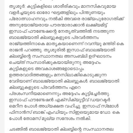
തൃശൂർ: കുട്ടികളിലെ ശാരീരികവും മാനസികവുമായ
വളർച്ചയുടെ ഓരോ ഘട്ടങ്ങളിലും പിന്തുണയും
പ്രോത്സാഹനവും നൽകി അവരെ രാജ്യപുരോഗതിക്ക്
അനുയോജ്യരായ പൗരന്മാരാക്കാൻ ലക്ഷ്യമിട്ട്
ഇസാഫ് ഫൗണ്ടേഷന്റെ നേതൃത്വത്തിൽ നടത്തുന്ന
ബാലജ്യോതി ക്ലബ്ബുകളുടെ പ്രവർത്തനം
രാജ്യത്തിനാകെ മാതൃകയാണെന്ന് റവന്യൂ മന്ത്രി കെ
രാജൻ പറഞ്ഞു. തൃശൂരിൽ ഇസാഫ് ബാലജ്യോതി
ക്ലബ്ബിന്റെ സംസ്ഥാനതല അസംബ്ലി ഉദ്‌ഘാടനം
ചെയ്ത് സംസാരിക്കുകയായിരുന്നു അദ്ദേഹം.
കുട്ടികളുടെ അവകാശങ്ങളോടൊപ്പം
ഉത്തരവാദിത്തങ്ങളും മനസിലാക്കികൊടുക്കുന്ന
വേദിയാണ് ബാലജ്യോതി ക്ലബ്ബുകൾ. ബാലജ്യോതി
ക്ലബ്ബുകളുടെ പ്രവർത്തനം ഏറെ
പ്രശംസനീയമാണെന്നും അദ്ദേഹം കൂട്ടിച്ചേർത്തു.
ഇസാഫ് ഫൗണ്ടേഷൻ എക്സിക്യൂട്ടീവ് ഡയറക്ടർ
മെറീന പോൾ അധ്യക്ഷത വഹിച്ചു. ഇസാഫ് സ്‌മോൾ
ഫിനാൻസ് ബാങ്ക് എംഡിയും സിഇഒയുമായ ഡോ. കെ
പോൾ തോമസ് മുഖ്യ സന്ദേശം നൽകി.
ചടങ്ങിൽ ബാലജ്യോതി ക്ലബ്ബിന്റെ സംസ്ഥാനതല