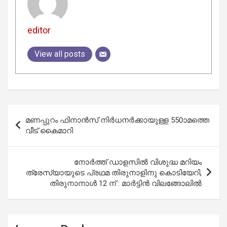
editor
View all posts
Post
മണപ്പുറം ഫിനാന്‍സ് നിര്‍ധനര്‍ക്കായുള്ള 550ാമത്തെ
navigation
വീട് കൈമാറി
നോർത്ത് ഡാളസിൽ വിശുദ്ധ മറിയം
ത്രേസ്യായുടെ പ്രഥമ തിരുനാളിനു കൊടിയേറി,
തിരുനാനാൾ 12 ന് : മാർട്ടിൻ വിലങ്ങോലിൽ