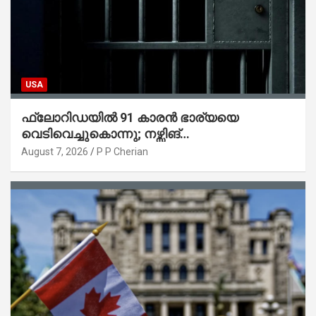
USA
ഫ്ലോറിഡയിൽ 91 കാരൻ ഭാര്യയെ
വെടിവെച്ചുകൊന്നു; നഴ്സിങ്
ഹോമിലാക്കില്ലെന്ന് നൽകിയ വാഗ്ദാനം
August 7, 2026
P P Cherian
പാലിച്ചതായി മൊഴി