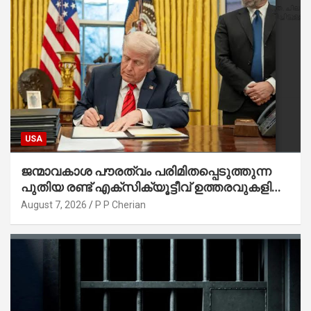
USA
ജന്മാവകാശ പൗരത്വം പരിമിതപ്പെടുത്തുന്ന
പുതിയ രണ്ട് എക്സിക്യൂട്ടീവ് ഉത്തരവുകളിൽ
ട്രംപ് ഒപ്പുവെച്ചു
August 7, 2026
P P Cherian