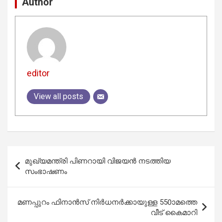
Author
editor
View all posts
Post
മുഖ്യമന്ത്രി പിണറായി വിജയൻ നടത്തിയ
navigation
സംഭാഷണം
മണപ്പുറം ഫിനാന്‍സ് നിര്‍ധനര്‍ക്കായുള്ള 550ാമത്തെ
വീട് കൈമാറി