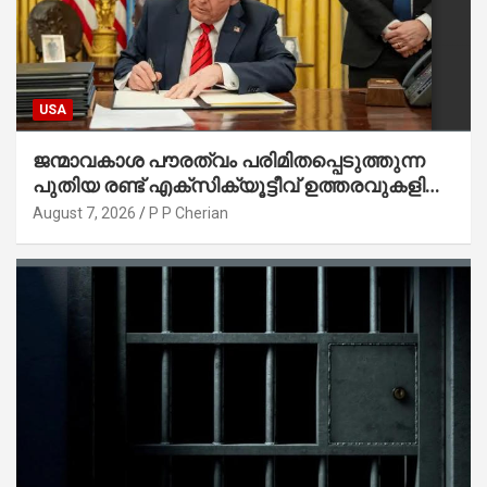
USA
ജന്മാവകാശ പൗരത്വം പരിമിതപ്പെടുത്തുന്ന
പുതിയ രണ്ട് എക്സിക്യൂട്ടീവ് ഉത്തരവുകളിൽ
ട്രംപ് ഒപ്പുവെച്ചു
August 7, 2026
P P Cherian