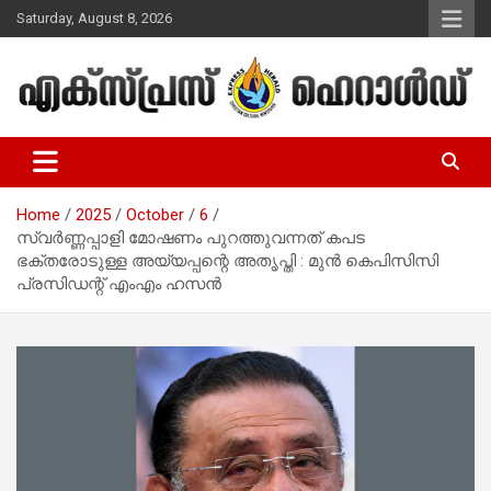
Skip
Saturday, August 8, 2026
to
content
Malayalam Christian News
Express Herald – Malayalam
Christian News
Home
2025
October
6
സ്വര്‍ണ്ണപ്പാളി മോഷണം പുറത്തുവന്നത് കപട
ഭക്തരോടുള്ള അയ്യപ്പന്റെ അതൃപ്തി : മുന്‍ കെപിസിസി
പ്രസിഡന്റ് എംഎം ഹസന്‍