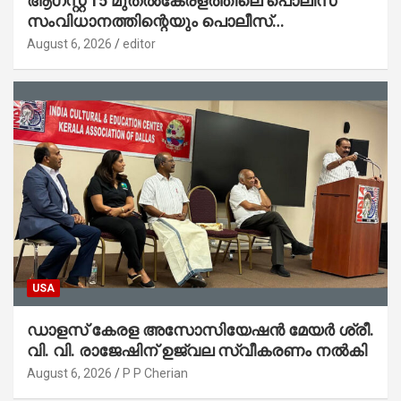
ആഗസ്റ്റ് 15 മുതല്‍കേരളത്തിലെ പൊലീസ്
സംവിധാനത്തിന്റെയും പൊലീസ്
സ്റ്റേഷനുകളുടെയും മുഖഛായ മാറുകയാണ് :
August 6, 2026
editor
ആഭ്യന്തരമന്ത്രി ശ്രീ.രമേശ് ചെന്നിത്തല
USA
ഡാളസ് കേരള അസോസിയേഷൻ മേയർ ശ്രീ.
വി. വി. രാജേഷിന് ഉജ്വല സ്വീകരണം നൽകി
August 6, 2026
P P Cherian