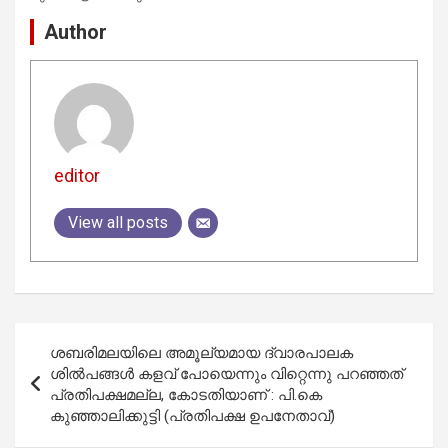
Author
editor
View all posts
Post
ശബരിമലയിലെ അമൂല്യമായ ദ്വാരപാലക
navigation
ശില്‍പങ്ങള്‍ കളവ് പോയെന്നും വിറ്റെന്നു പറഞ്ഞത്
പ്രതിപക്ഷമല്ല, കോടതിയാണ് : പി.കെ
കുഞ്ഞാലിക്കുട്ടി (പ്രതിപക്ഷ ഉപനേതാവ്)