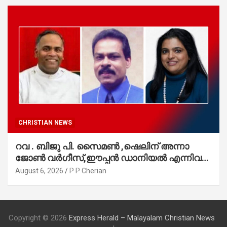
CHRISTIAN NEWS
റവ . ബിജു പി. സൈമൺ ,ഷെലിന് അന്നാ
ജോൺ വർഗീസ്,ഈപ്പൻ ഡാനിയൽ എന്നിവർ
മാർത്തോമാ സഭാ കൗൺസിലിലേക്കു
August 6, 2026
P P Cherian
തിരഞ്ഞെടുക്കപ്പെട്ടു
Copyright © 2026
Express Herald – Malayalam Christian News