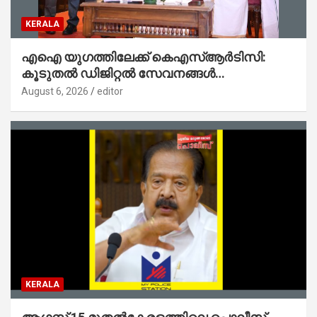
KERALA
എഐ യുഗത്തിലേക്ക് കെഎസ്ആർടിസി:
കൂടുതൽ ഡിജിറ്റൽ സേവനങ്ങൾ
ജനങ്ങളിലേക്കെത്തിക്കും – മന്ത്രി സി പി
August 6, 2026
editor
ജോൺ
KERALA