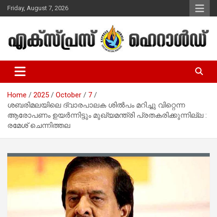
Skip
Friday, August 7, 2026
to
content
Malayalam Christian News
Express Herald – Malayalam
Christian News
Home
2025
October
7
ശബരിമലയിലെ ദ്വാരപാലക ശില്‍പം മറിച്ചു വിറ്റെന്ന
ആരോപണം ഉയര്‍ന്നിട്ടും മുഖ്യമന്ത്രി പ്രതകരിക്കുന്നില്ല :
രമേശ് ചെന്നിത്തല