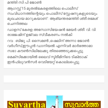
മന്ത്രി സി പി ജോൺ
ആഗസ്റ്റ് 15 മുതല്‍കേരളത്തിലെ പൊലീസ്
സംവിധാനത്തിന്റെയും പൊലീസ് സ്റ്റേഷനുകളുടെയും
മുഖഛായ മാറുകയാണ് : ആഭ്യന്തരമന്ത്രി ശ്രീ.രമേശ്
ചെന്നിത്തല
ഡാളസ് കേരള അസോസിയേഷൻ മേയർ ശ്രീ. വി. വി.
രാജേഷിന് ഉജ്വല സ്വീകരണം നൽകി
റവ . ബിജു പി. സൈമൺ ,ഷെലിന് അന്നാ ജോൺ
വർഗീസ്,ഈപ്പൻ ഡാനിയൽ എന്നിവർ മാർത്തോമാ
സഭാ കൗൺസിലിലേക്കു തിരഞ്ഞെടുക്കപ്പെട്ടു
മെക്സിക്കോയിൽ ലൈവ് സ്ട്രീമിനിടെ ടിക്‌ടോക്
ഇൻഫ്ലുവൻസർ വെടിയേറ്റ് കൊല്ലപ്പെട്ടു