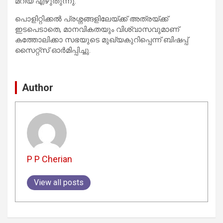
മറിയ എഴുതുന്നു.
പൊളിറ്റിക്കൽ പ്രശ്നങ്ങളിലേയ്ക്ക് അത്രയ്ക്ക്
ഇടപെടാതെ, മാനവികതയും വിശ്വാസവുമാണ്
കത്തോലിക്കാ സഭയുടെ മുഖ്യകുറിപ്പെന്ന് ബിഷപ്പ്
സൈറ്റ്സ് ഓർമിപ്പിച്ചു.
Author
P P Cherian
View all posts