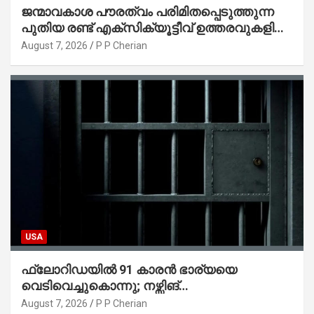
ജന്മാവകാശ പൗരത്വം പരിമിതപ്പെടുത്തുന്ന
പുതിയ രണ്ട് എക്സിക്യൂട്ടീവ് ഉത്തരവുകളിൽ
ട്രംപ് ഒപ്പുവെച്ചു
August 7, 2026
P P Cherian
USA
ഫ്ലോറിഡയിൽ 91 കാരൻ ഭാര്യയെ
വെടിവെച്ചുകൊന്നു; നഴ്സിങ്
ഹോമിലാക്കില്ലെന്ന് നൽകിയ വാഗ്ദാനം
August 7, 2026
P P Cherian