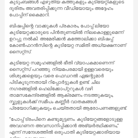
കുടുംബങ്ങൾ എഴുതിയ കത്തുകളും കുടിയേറ്റികളുടെ
ദുരിതം അവതരിപ്പിക്കുന്ന വീഡിയോയും അദ്ദേഹം
പോപ്പിന് കൈമാറി.
ബിഷപ്പിന്റെ വാക്കുകൾ പ്രകാരം, പോപ്പ് ലിയോ
കുടിയേറ്റക്കാരുടെ പിൻതുണയിൽ നിലകൊള്ളുമെന്ന്
ഉറപ്പു നൽകി. അമേരിക്കൻ കത്തോലിക്കാ ബിഷപ്പ്
കോൺഫറൻസിന്റെ കുടിയേറ്റ സമിതി അധ്യക്ഷനാണ്
സൈറ്റ്സ്.
കുടിയേറ്റ സമൂഹങ്ങളിൽ ഭീതി വ്യാപകമാണെന്ന്
സൈറ്റ്സ് പറഞ്ഞു. നിയമപരമായി ഉള്ളവരെയും
ശിശുക്കളെയും വരെ ഫെഡറൽ ഏജന്റുമാർ
പിടികൂടുന്നതായി റിപ്പോർട്ടുകൾ ഉണ്ട്. ചില
നഗരങ്ങളിൽ ഹെലിക്കോപ്റ്ററുകൾ വഴി
താമസകേന്ദ്രങ്ങളിൽ ആക്രമണം നടത്തുകയും,
സ്കൂളുകൾക്ക് സമീപം കണ്ണീർ വാതകങ്ങൾ
പ്രയോഗിക്കുകയും ചെയ്തതായി ആരോപണങ്ങളുണ്ട്.
“പോപ്പ് ട്രംപിനെ കണ്ടുമുട്ടണം. കുടിയേറ്റങ്ങളോടുള്ള
അവഗണന അവസാനിപ്പിക്കാൻ അഭ്യർത്ഥിക്കണം,”
എന്ന് സന്ദേശത്തിൽ ഒരുപാതി കുടിയേറ്റക്കാരിയായ