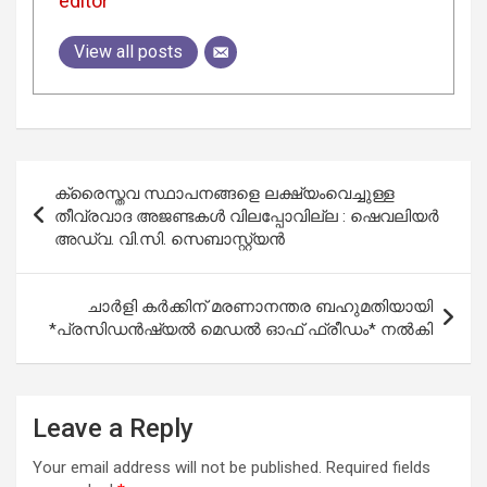
editor
View all posts
Post
ക്രൈസ്തവ സ്ഥാപനങ്ങളെ ലക്ഷ്യംവെച്ചുള്ള
navigation
തീവ്രവാദ അജണ്ടകൾ വിലപ്പോവില്ല : ഷെവലിയര്‍
അഡ്വ. വി.സി. സെബാസ്റ്റ്യൻ
ചാർളി കർക്കിന് മരണാനന്തര ബഹുമതിയായി
*പ്രസിഡൻഷ്യൽ മെഡൽ ഓഫ് ഫ്രീഡം* നൽകി
Leave a Reply
Your email address will not be published.
Required fields