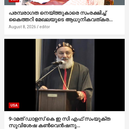
പരമ്പരാഗത നെയ്ത്തുകാരെ സംരക്ഷിച്ച്
കൈത്തറി മേഖലയുടെ ആധുനികവത്കരണം
സാധ്യമാക്കും : ഡെപ്യൂട്ടി സ്പീക്കർ
August 8, 2026
editor
USA
9-ാമത് ഡാളസ് കെ ഇ സി എഫ് സംയുക്ത
സുവിശേഷ കൺവെൻഷനു