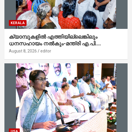
KERALA
ക്യാമ്പുകളിൽ എത്തിയില്ലെങ്കിലും
ധനസഹായം നൽകും-മന്ത്രി എ.പി.
അനിൽകുമാർ
August 8, 2026
editor
USA