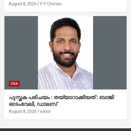
പ്രാർത്ഥനാനിർഭരമായ തുടക്കം
August 8, 2026
P P Cherian
USA
പുസ്തക പരിചയം : തയ്യാറാക്കിയത് : ബാജി
ഓടംവേലി, ഡാലസ്
August 8, 2026
editor