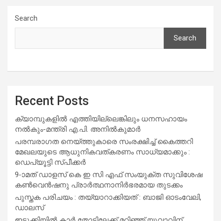
Search
Search
Recent Posts
ക്യാമ്പുകളിൽ എത്തിയില്ലെങ്കിലും ധനസഹായം
നൽകും-മന്ത്രി എ.പി. അനിൽകുമാർ
പരമ്പരാഗത നെയ്ത്തുകാരെ സംരക്ഷിച്ച് കൈത്തറി
മേഖലയുടെ ആധുനികവത്കരണം സാധ്യമാക്കും :
ഡെപ്യൂട്ടി സ്പീക്കർ
9-ാമത് ഡാളസ് കെ ഇ സി എഫ് സംയുക്ത സുവിശേഷ
കൺവെൻഷനു പ്രാർത്ഥനാനിർഭരമായ തുടക്കം
പുസ്തക പരിചയം : തയ്യാറാക്കിയത് : ബാജി ഓടംവേലി,
ഡാലസ്
ഇടുക്കിയിൽ കാർ തോട്ടിലേക്ക് മറിഞ്ഞ് യുവാവിന്