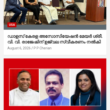
USA
ഡാളസ് കേരള അസോസിയേഷൻ മേയർ ശ്രീ.
വി. വി. രാജേഷിന് ഉജ്വല സ്വീകരണം നൽകി
August 6, 2026
P P Cherian