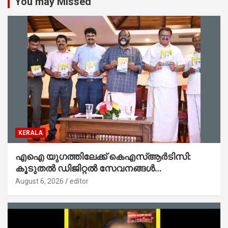
You may Missed
KERALA
എഐ യുഗത്തിലേക്ക് കെഎസ്ആർടിസി:
കൂടുതൽ ഡിജിറ്റൽ സേവനങ്ങൾ
ജനങ്ങളിലേക്കെത്തിക്കും – മന്ത്രി സി പി
August 6, 2026
editor
ജോൺ