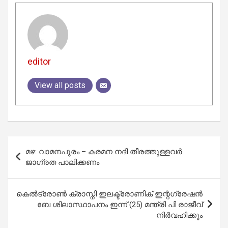
editor
View all posts
Post
മഴ: വാമനപുരം – കരമന നദി തീരത്തുള്ളവർ
navigation
ജാഗ്രത പാലിക്കണം
കെൽട്രോണ്‍ ക്രാസ്നി ഇലക്ട്രോണിക് ഇന്റഗ്രേഷൻ
ബേ ശിലാസ്ഥാപനം ഇന്ന് (25) മന്ത്രി പി രാജീവ്
നിർവഹിക്കും