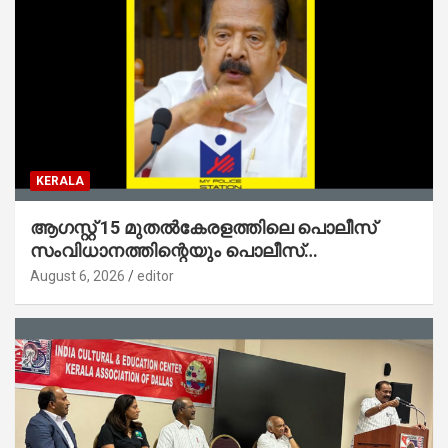
KERALA
ആഗസ്റ്റ് 15 മുതല്‍കേരളത്തിലെ പൊലീസ്
സംവിധാനത്തിന്റെയും പൊലീസ്
സ്റ്റേഷനുകളുടെയും മുഖഛായ മാറുകയാണ് :
August 6, 2026
editor
ആഭ്യന്തരമന്ത്രി ശ്രീ.രമേശ് ചെന്നിത്തല