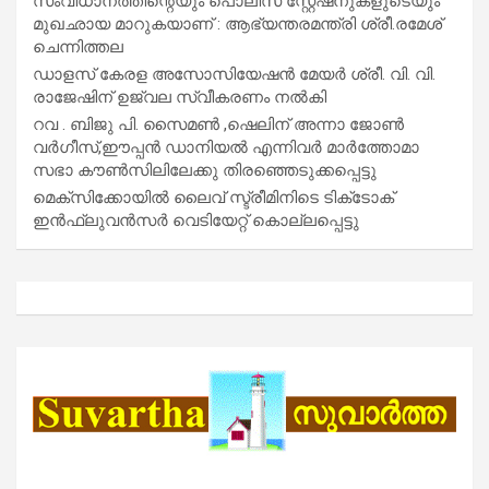
സംവിധാനത്തിന്റെയും പൊലീസ് സ്റ്റേഷനുകളുടെയും
മുഖഛായ മാറുകയാണ് : ആഭ്യന്തരമന്ത്രി ശ്രീ.രമേശ്
ചെന്നിത്തല
ഡാളസ് കേരള അസോസിയേഷൻ മേയർ ശ്രീ. വി. വി.
രാജേഷിന് ഉജ്വല സ്വീകരണം നൽകി
റവ . ബിജു പി. സൈമൺ ,ഷെലിന് അന്നാ ജോൺ
വർഗീസ്,ഈപ്പൻ ഡാനിയൽ എന്നിവർ മാർത്തോമാ
സഭാ കൗൺസിലിലേക്കു തിരഞ്ഞെടുക്കപ്പെട്ടു
മെക്സിക്കോയിൽ ലൈവ് സ്ട്രീമിനിടെ ടിക്‌ടോക്
ഇൻഫ്ലുവൻസർ വെടിയേറ്റ് കൊല്ലപ്പെട്ടു