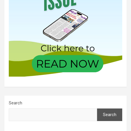
Search
Search