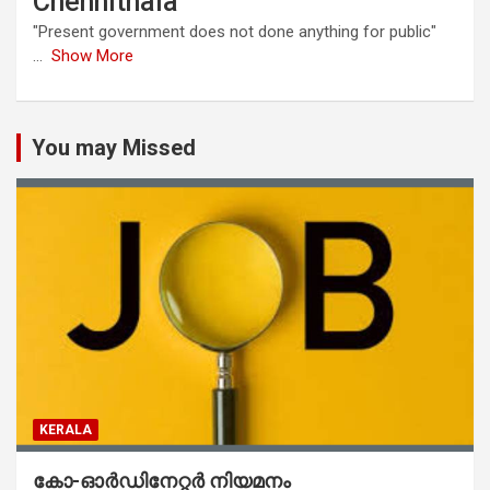
Chennithala
"Present government does not done anything for public"
...
Show More
You may Missed
KERALA
കോ-ഓർഡിനേറ്റർ നിയമനം