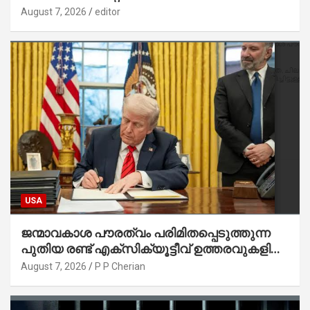
August 7, 2026
editor
USA
ജന്മാവകാശ പൗരത്വം പരിമിതപ്പെടുത്തുന്ന
പുതിയ രണ്ട് എക്സിക്യൂട്ടീവ് ഉത്തരവുകളിൽ
ട്രംപ് ഒപ്പുവെച്ചു
August 7, 2026
P P Cherian