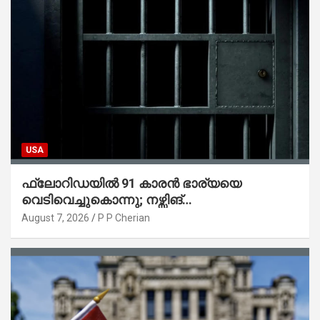
USA
ഫ്ലോറിഡയിൽ 91 കാരൻ ഭാര്യയെ
വെടിവെച്ചുകൊന്നു; നഴ്സിങ്
ഹോമിലാക്കില്ലെന്ന് നൽകിയ വാഗ്ദാനം
August 7, 2026
P P Cherian
പാലിച്ചതായി മൊഴി