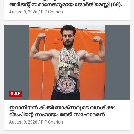
അർജന്റീന:മാനേജറുമായ ജോർജ് മെസ്സി (68)
അന്തരിച്ചു
August 9, 2026
P P Cherian
GULF
ഇറാനിയൻ കിക്ക്ബോക്സറുടെ വധശിക്ഷ:
ട്രംപിന്റെ സഹായം തേടി സഹോദരൻ
August 9, 2026
P P Cherian