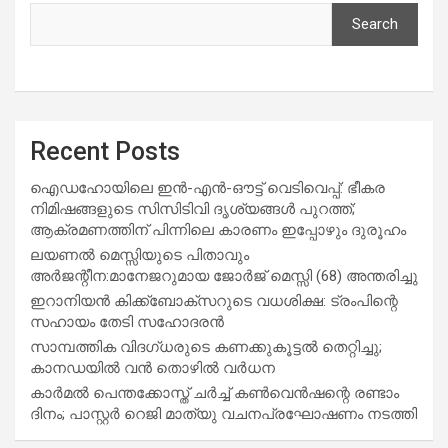
Search
Recent Posts
ഐഡഹോയിലെ ഇൻ-എൻ-ഔട്ട് വെടിവെപ്പ്: ഭീകര
നിമിഷങ്ങളുടെ സിസിടിവി ദൃശ്യങ്ങൾ പുറത്ത്;
ആക്രമണത്തിന് പിന്നിലെ കാരണം ഇപ്പോഴും ദുരൂഹം
ലയണൽ മെസ്സിയുടെ പിതാവും
അർജന്റീന:മാനേജറുമായ ജോർജ് മെസ്സി (68) അന്തരിച്ചു
ഇറാനിയൻ കിക്ക്ബോക്സറുടെ വധശിക്ഷ: ട്രംപിന്റെ
സഹായം തേടി സഹോദരൻ
സാമ്പത്തിക വിദഗ്ധരുടെ കണക്കുകൂട്ടൽ തെറ്റിച്ചു;
കാനഡയിൽ വൻ തൊഴിൽ വർധന
കാർമൽ പെന്തക്കോസ്ത് ചർച്ച് കൺവെൻഷന്റെ രണ്ടാം
ദിനം; പാസ്റ്റർ റെജി മാത്യു വചനപ്രഘോഷണം നടത്തി