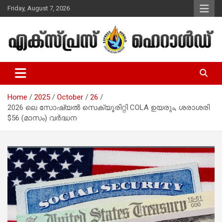
Skip
Friday, August 7, 2026
to
content
Malayalam Christian News
Express Herald – Malayalam
Christian News
Home
2025
October
26
2026 ലെ സോഷ്യൽ സെക്യൂരിറ്റി COLA ഉയരും, ശരാശരി
$56 (മാസം) വർദ്ധന