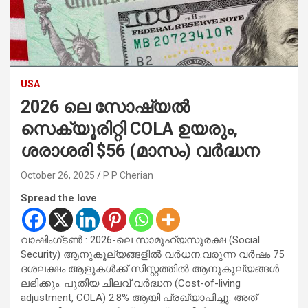
USA
2026 ലെ സോഷ്യൽ
സെക്യൂരിറ്റി COLA ഉയരും,
ശരാശരി $56 (മാസം) വർദ്ധന
October 26, 2025
P P Cherian
Spread the love
വാഷിംഗ്ടൺ : 2026-ലെ സാമൂഹ്യസുരക്ഷ (Social
Security) ആനുകൂല്യങ്ങളിൽ വർധന.വരുന്ന വർഷം 75
ദശലക്ഷം ആളുകൾക്ക് സിസ്റ്റത്തിൽ ആനുകൂല്യങ്ങൾ
ലഭിക്കും. പുതിയ ചിലവ് വർദ്ധന (Cost-of-living
adjustment, COLA) 2.8% ആയി പ്രഖ്യാപിച്ചു. അത്