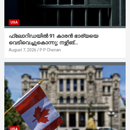
USA
ഫ്ലോറിഡയിൽ 91 കാരൻ ഭാര്യയെ
വെടിവെച്ചുകൊന്നു; നഴ്സിങ്
ഹോമിലാക്കില്ലെന്ന് നൽകിയ വാഗ്ദാനം
August 7, 2026
P P Cherian
പാലിച്ചതായി മൊഴി
USA