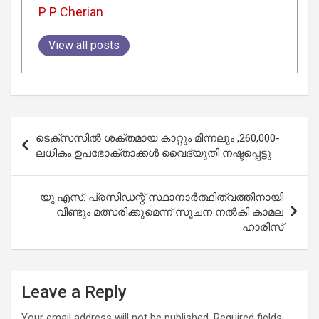
P P Cherian
View all posts
Post
ടെക്സസിൽ ശക്തമായ കാറ്റും മിന്നലും ,260,000-
navigation
ലധികം ഉപഭോക്താക്കൾ വൈദ്യുതി നഷ്ടപ്പെട്ടു
യു.എസ്. പ്രസിഡന്റ് സ്ഥാനാർത്ഥിത്വത്തിനായി
വീണ്ടും മത്സരിക്കുമെന്ന് സൂചന നൽകി കാമല
ഹാരിസ്
Leave a Reply
Your email address will not be published.
Required fields