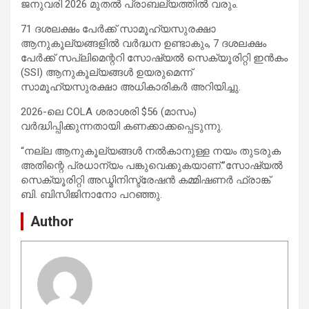
ജനുവരി 2026 മുതൽ പ്രാബല്യത്തിൽ വരും.
71 ദശലക്ഷം പേർക്ക് സാമൂഹ്യസുരക്ഷാ
ആനുകൂല്യങ്ങളിൽ വർദ്ധന ഉണ്ടാകും, 7 ദശലക്ഷം
പേർക്ക് സപ്ലിമെന്ററി സോഷ്യൽ സെക്യൂരിറ്റി ഇൻകം
(SSI) ആനുകൂല്യങ്ങൾ ഉയരുമെന്ന്
സാമൂഹ്യസുരക്ഷാ അധികാരികർ അറിയിച്ചു.
2026-ലെ COLA ശരാശരി $56 (മാസം)
വർദ്ധിപ്പിക്കുന്നതായി കണക്കാക്കപ്പെടുന്നു.
“നല്ല ആനുകൂല്യങ്ങൾ നൽകാനുള്ള നയം തുടരുക
അതിന്റെ പ്രധാന്യം പങ്കുവെക്കുകയാണ്.”സോഷ്യൽ
സെക്യൂരിറ്റി അഡ്മിനിസ്ട്രേഷൻ കമ്മിഷണർ ഫ്രാങ്ക്
ബി. ബിസിജിനാനോ പറഞ്ഞു.
Author