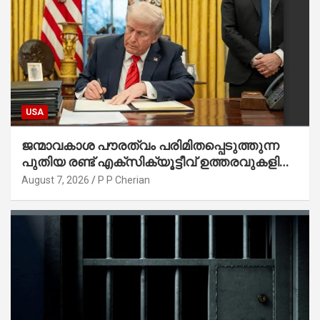
USA
ജന്മാവകാശ പൗരത്വം പരിമിതപ്പെടുത്തുന്ന
പുതിയ രണ്ട് എക്സിക്യൂട്ടീവ് ഉത്തരവുകളിൽ
ട്രംപ് ഒപ്പുവെച്ചു
August 7, 2026
P P Cherian