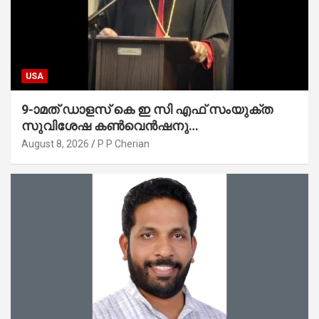
USA
9-ാമത് ഡാളസ് കെ ഇ സി എഫ് സംയുക്ത
സുവിശേഷ കൺവെൻഷനു
പ്രാർത്ഥനാനിർഭരമായ തുടക്കം
August 8, 2026
P P Cherian