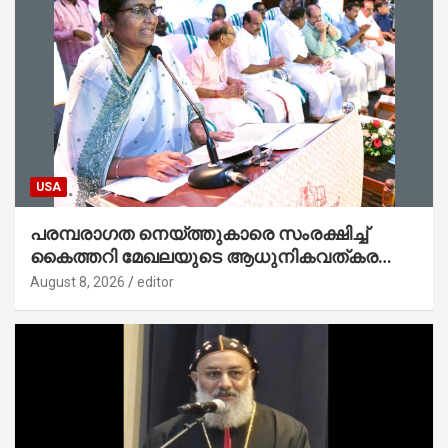
USA
പരമ്പരാഗത നെയ്ത്തുകാരെ സംരക്ഷിച്ച്
കൈത്തറി മേഖലയുടെ ആധുനികവത്കരണം
സാധ്യമാക്കും : ഡെപ്യൂട്ടി സ്പീക്കർ
August 8, 2026
editor