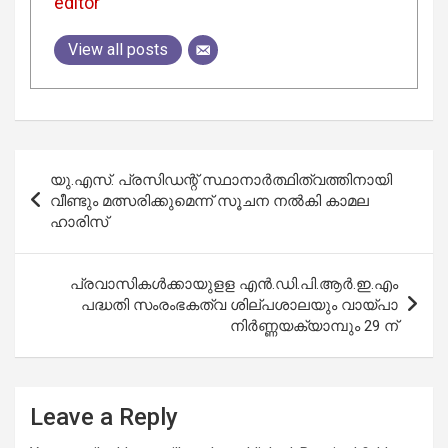
editor
View all posts
Post
യു.എസ്. പ്രസിഡന്റ് സ്ഥാനാർത്ഥിത്വത്തിനായി
navigation
വീണ്ടും മത്സരിക്കുമെന്ന് സൂചന നൽകി കാമല
ഹാരിസ്
പ്രവാസികള്‍ക്കായുളള എന്‍.ഡി.പി.ആര്‍.ഇ.എം
പദ്ധതി സംരംഭകത്വ ശില്പശാലയും വായ്പാ
നിര്‍ണ്ണയക്യാമ്പും 29 ന്
Leave a Reply