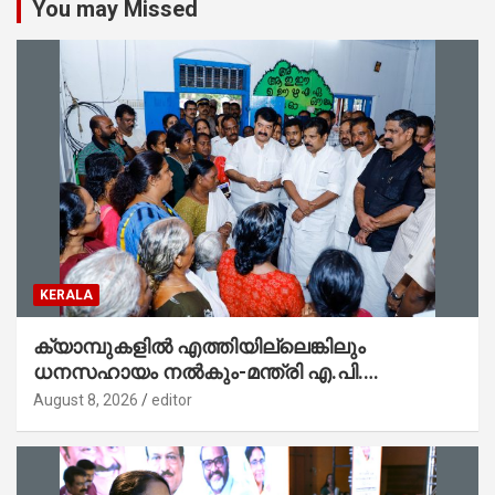
You may Missed
KERALA
ക്യാമ്പുകളിൽ എത്തിയില്ലെങ്കിലും
ധനസഹായം നൽകും-മന്ത്രി എ.പി.
അനിൽകുമാർ
August 8, 2026
editor