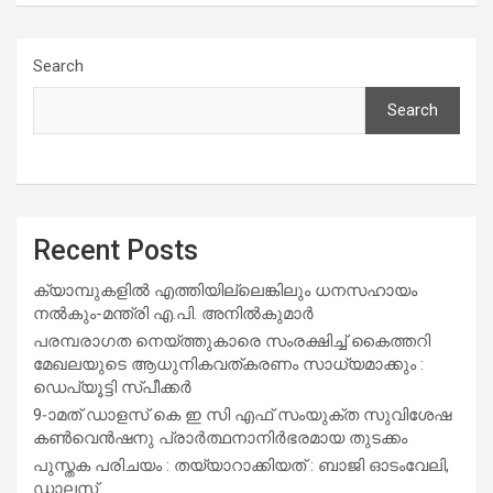
Search
Search
Recent Posts
ക്യാമ്പുകളിൽ എത്തിയില്ലെങ്കിലും ധനസഹായം
നൽകും-മന്ത്രി എ.പി. അനിൽകുമാർ
പരമ്പരാഗത നെയ്ത്തുകാരെ സംരക്ഷിച്ച് കൈത്തറി
മേഖലയുടെ ആധുനികവത്കരണം സാധ്യമാക്കും :
ഡെപ്യൂട്ടി സ്പീക്കർ
9-ാമത് ഡാളസ് കെ ഇ സി എഫ് സംയുക്ത സുവിശേഷ
കൺവെൻഷനു പ്രാർത്ഥനാനിർഭരമായ തുടക്കം
പുസ്തക പരിചയം : തയ്യാറാക്കിയത് : ബാജി ഓടംവേലി,
ഡാലസ്