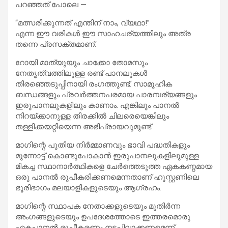
പറഞ്ഞത് പോലെ —
“മത്സരിക്കുന്നത് എന്തിന് നാം, വ്യഥാ!”
എന്ന ഈ വരികൾ ഈ സാഹചര്യത്തിലും അത്ര
തന്നെ പ്രസക്തമാണ്.
റോയി മാത്യുയും ചാക്കോ തോമസും
നേതൃത്വത്തിലുള്ള രണ്ട് പാനലുകൾ
തിരഞ്ഞെടുപ്പിനായി രംഗത്തുണ്ട്. സാമൂഹിക
ബന്ധങ്ങളും പ്രവർത്തനപരമായ പാരമ്പര്യങ്ങളും
ഇരുപാനലുകളിലും കാണാം. എങ്കിലും പാനൽ
നിറയ്ക്കാനുള്ള തിരക്കിൽ ചിലരെയെങ്കിലും
തള്ളിക്കയറ്റിയെന്ന അഭിപ്രായവുമുണ്ട്.
മാഗിന്റെ പുതിയ നിർമ്മാണവും ഭാവി പദ്ധതികളും
മുന്നോട്ട് കൊണ്ടുപോകാൻ ഇരുപാനലുകളിലുമുള്ള
മികച്ച സ്ഥാനാർത്ഥികളെ ചേർത്തെടുത്ത ഏകകണ്ഠമായ
ഒരു പാനൽ രൂപീകരിക്കണമെന്നതാണ് ഹൂസ്റ്റണിലെ
ഭൂരിഭാഗം മലയാളികളുടെയും ആഗ്രഹം.
മാഗിന്റെ സ്ഥാപക നേതാക്കളുടെയും മുതിർന്ന
അംഗങ്ങളുടെയും ഉപദേശത്തോടെ ഇത്തരമൊരു
ഏകപാനൽ രൂപീകരണം നടപ്പിലാക്കണമെന്ന്