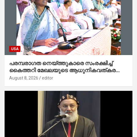
USA
പരമ്പരാഗത നെയ്ത്തുകാരെ സംരക്ഷിച്ച്
കൈത്തറി മേഖലയുടെ ആധുനികവത്കരണം
സാധ്യമാക്കും : ഡെപ്യൂട്ടി സ്പീക്കർ
August 8, 2026
editor