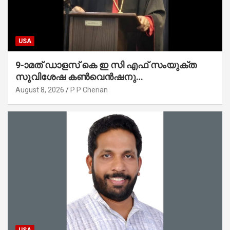
USA
9-ാമത് ഡാളസ് കെ ഇ സി എഫ് സംയുക്ത
സുവിശേഷ കൺവെൻഷനു
പ്രാർത്ഥനാനിർഭരമായ തുടക്കം
August 8, 2026
P P Cherian
USA