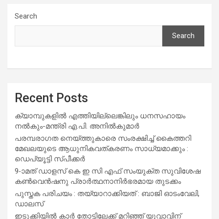
Search
Search
Recent Posts
ക്യാമ്പുകളിൽ എത്തിയില്ലെങ്കിലും ധനസഹായം
നൽകും-മന്ത്രി എ.പി. അനിൽകുമാർ
പരമ്പരാഗത നെയ്ത്തുകാരെ സംരക്ഷിച്ച് കൈത്തറി
മേഖലയുടെ ആധുനികവത്കരണം സാധ്യമാക്കും :
ഡെപ്യൂട്ടി സ്പീക്കർ
9-ാമത് ഡാളസ് കെ ഇ സി എഫ് സംയുക്ത സുവിശേഷ
കൺവെൻഷനു പ്രാർത്ഥനാനിർഭരമായ തുടക്കം
പുസ്തക പരിചയം : തയ്യാറാക്കിയത് : ബാജി ഓടംവേലി,
ഡാലസ്
ഇടുക്കിയിൽ കാർ തോട്ടിലേക്ക് മറിഞ്ഞ് യുവാവിന്