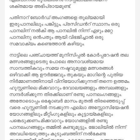
ശക്തമായ അഭിപ്രായമുണ്ട്.
പതിനാറ് ബോർഡ് അംഗങ്ങളെ തുല്യമായി
ഇരുപാനലിലും പങ്കിട്ടും, പ്രസിഡൻറ് സ്ഥാനം ഒരു
പാനലിന് നൽകി ആ പാനലിൽ നിന്ന് ഏഴും മറ്റേ
പാനലിനു ഒൻപതും ആയി വിഭജിച്ചാൽ ഒരു
സമവാക്യം കണ്ടെത്താൻ കഴിയും.
നാട്ടിലെ പഞ്ചായത്ത് മുനിസിപ്പൽ കോർപ്പറേഷൻ തല
മത്സരങ്ങളുടെതു പോലെ അനാവശ്യമായ
സാമ്പത്തികവും സമയ നഷ്ടവുമുള്ള മത്സരങ്ങൾ
ഒഴിവാക്കി ആ ഊർജ്ജവും തുകയും മാഗിന്റെ പുതിയ
നിർമ്മാണത്തിനായി വിനിയോഗിക്കുന്നത് തന്നെ ഉത്തമം.
ഹൂസ്റ്റണിലെ മിക്കവാറും ദേവാലയങ്ങളും അമ്പലങ്ങളും
സന്ദർശിക്കുന്ന തിരക്കിലാണ് രണ്ടു പാനലംഗങ്ങളും.
അതോടൊപ്പം ഒക്ടോബർ മാസം മുതൽ തിരഞ്ഞെടുപ്പ്
വരെ ഹൂസ്റ്റണിൽ നടക്കുന്ന എല്ലാ അസ്സോസിയേഷൻ
യോഗങ്ങളിലും മീറ്റിംഗുകളിലും കൂട്ടായ്മകളിലും
പങ്കെടുക്കണം.മിക്കവാറും യോഗങ്ങളിൽ രണ്ടു
പാനലംഗങ്ങളൂം തമ്മിൽ കണ്ടുമുട്ടും. ജോലിയിൽ നിന്ന്
അവധിയെടുത്തും കുടുംബത്തിന് നൽകേണ്ട