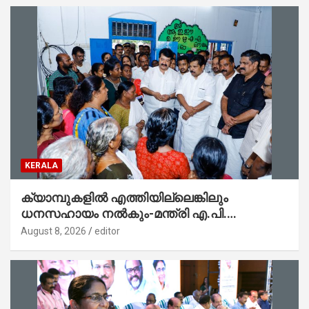
KERALA
ക്യാമ്പുകളിൽ എത്തിയില്ലെങ്കിലും
ധനസഹായം നൽകും-മന്ത്രി എ.പി.
അനിൽകുമാർ
August 8, 2026
editor