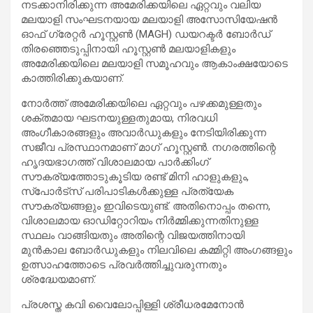
നടക്കാനിരിക്കുന്ന അമേരിക്കയിലെ ഏറ്റവും വലിയ
മലയാളി സംഘടനയായ മലയാളി അസോസിയേഷൻ
ഓഫ് ഗ്രേറ്റർ ഹൂസ്റ്റൺ (MAGH) ഡയറക്ടർ ബോർഡ്
തിരഞ്ഞെടുപ്പിനായി ഹൂസ്റ്റൺ മലയാളികളും
അമേരിക്കയിലെ മലയാളി സമൂഹവും ആകാംക്ഷയോടെ
കാത്തിരിക്കുകയാണ്.
നോർത്ത് അമേരിക്കയിലെ ഏറ്റവും പഴക്കമുള്ളതും
ശക്തമായ ഘടനയുള്ളതുമായ, നിരവധി
അംഗീകാരങ്ങളും അവാർഡുകളും നേടിയിരിക്കുന്ന
സജീവ പ്രസ്ഥാനമാണ് മാഗ് ഹൂസ്റ്റൺ. നഗരത്തിന്റെ
ഹൃദയഭാഗത്ത് വിശാലമായ പാർക്കിംഗ്
സൗകര്യത്തോടുകൂടിയ രണ്ട് മിനി ഹാളുകളും,
സ്പോർട്സ് പരിപാടികൾക്കുള്ള പ്രത്യേക
സൗകര്യങ്ങളും ഇവിടെയുണ്ട്. അതിനൊപ്പം തന്നെ,
വിശാലമായ ഓഡിറ്റോറിയം നിർമ്മിക്കുന്നതിനുള്ള
സ്ഥലം വാങ്ങിയതും അതിന്റെ വിജയത്തിനായി
മുൻകാല ബോർഡുകളും നിലവിലെ കമ്മിറ്റി അംഗങ്ങളും
ഉത്സാഹത്തോടെ പ്രവർത്തിച്ചുവരുന്നതും
ശ്രദ്ധേയമാണ്.
പ്രശസ്ത കവി വൈലോപ്പിള്ളി ശ്രീധരമേനോൻ