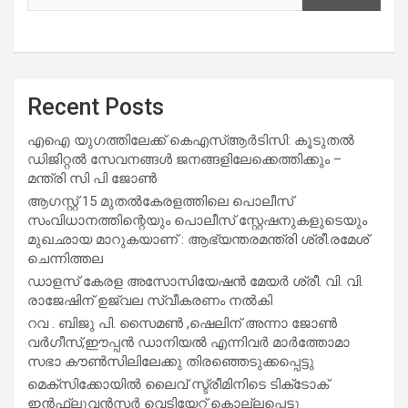
Recent Posts
എഐ യുഗത്തിലേക്ക് കെഎസ്ആർടിസി: കൂടുതൽ
ഡിജിറ്റൽ സേവനങ്ങൾ ജനങ്ങളിലേക്കെത്തിക്കും –
മന്ത്രി സി പി ജോൺ
ആഗസ്റ്റ് 15 മുതല്‍കേരളത്തിലെ പൊലീസ്
സംവിധാനത്തിന്റെയും പൊലീസ് സ്റ്റേഷനുകളുടെയും
മുഖഛായ മാറുകയാണ് : ആഭ്യന്തരമന്ത്രി ശ്രീ.രമേശ്
ചെന്നിത്തല
ഡാളസ് കേരള അസോസിയേഷൻ മേയർ ശ്രീ. വി. വി.
രാജേഷിന് ഉജ്വല സ്വീകരണം നൽകി
റവ . ബിജു പി. സൈമൺ ,ഷെലിന് അന്നാ ജോൺ
വർഗീസ്,ഈപ്പൻ ഡാനിയൽ എന്നിവർ മാർത്തോമാ
സഭാ കൗൺസിലിലേക്കു തിരഞ്ഞെടുക്കപ്പെട്ടു
മെക്സിക്കോയിൽ ലൈവ് സ്ട്രീമിനിടെ ടിക്‌ടോക്
ഇൻഫ്ലുവൻസർ വെടിയേറ്റ് കൊല്ലപ്പെട്ടു