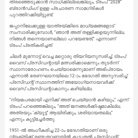
തിരഞ്ഞെടുക്കാൻ സാധിക്കില്ലെങ്കിലും, ട്രംപ് “2028”
ബ്രാൻഡിംഗ് ഉള്ള പ്രചാരണ സാമഗ്രികൾ
പുറത്തിറക്കിയിട്ടുണ്ട്.
ജപ്പാനിലേക്കുള്ള യാത്രയ്ക്കിടെ മാധ്യമങ്ങളോട്
സംസാരിക്കുമ്പോൾ, “ഞാൻ അത് തള്ളിക്കളയുന്നില്ല,
നിങ്ങൾ തന്നെയാണല്ലോ പറയേണ്ടത്,” എന്നാണ്
ട്രംപ് പ്രതികരിച്ചത്.
ചിലർ മുന്നോട്ട് വെച്ച മറ്റൊരു തിയറിയനുസരിച്ച്, ട്രംപ്
വൈസ് പ്രസിഡന്റായി മത്സരിക്കാമെന്നും തുടർന്ന്
സ്ഥാനാരോഹണം ചെയ്യാമെന്നുമാണ് അഭിപ്രായം.
എന്നാൽ ഭരണഘടനയിലെ 12-ാം ഭേദഗതി അനുസരിച്ച്
പ്രസിഡന്റ് സ്ഥാനത്തിന് അയോഗ്യനായവർക്ക്
വൈസ് പ്രസിഡന്റാകാനും കഴിയില്ല.
“നിയമപരമായി എനിക്ക് അത് ചെയ്യാൻ കഴിയും,” എന്ന്
ട്രംപ് പറഞ്ഞെങ്കിലും, “അത് ജനങ്ങൾക്കിഷ്ടമാകില്ല;
അത്രയും ‘ക്യൂട്ട്’ ആയിരിക്കും, ശരിയായതല്ല,”
എന്നും കൂട്ടിച്ചേർത്തു.
1951-ൽ അംഗീകരിച്ച 22-ാം ഭേദഗതിയാണ് ഒരു
വ്യക്തിക്ക് രണ്ടുതവണയിൽ കൂടുതൽ പ്രസിഡന്റ്