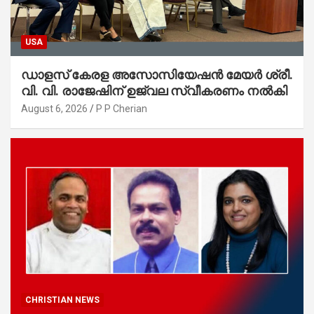
USA
ഡാളസ് കേരള അസോസിയേഷൻ മേയർ ശ്രീ.
വി. വി. രാജേഷിന് ഉജ്വല സ്വീകരണം നൽകി
August 6, 2026
P P Cherian
CHRISTIAN NEWS