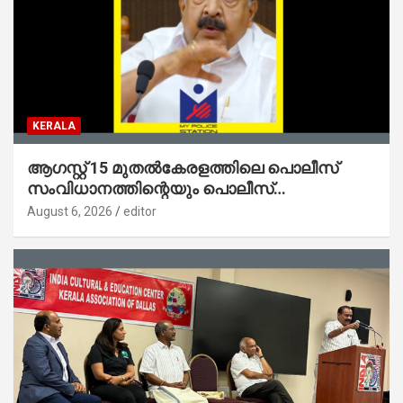
KERALA
ആഗസ്റ്റ് 15 മുതല്‍കേരളത്തിലെ പൊലീസ്
സംവിധാനത്തിന്റെയും പൊലീസ്
സ്റ്റേഷനുകളുടെയും മുഖഛായ മാറുകയാണ് :
August 6, 2026
editor
ആഭ്യന്തരമന്ത്രി ശ്രീ.രമേശ് ചെന്നിത്തല