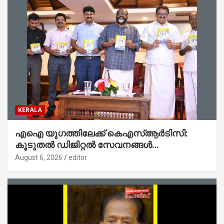
KERALA
എഐ യുഗത്തിലേക്ക് കെഎസ്ആർടിസി:
കൂടുതൽ ഡിജിറ്റൽ സേവനങ്ങൾ
ജനങ്ങളിലേക്കെത്തിക്കും – മന്ത്രി സി പി
August 6, 2026
editor
ജോൺ