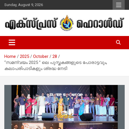
Skip
Sunday, August 9, 2026
to
content
Malayalam Christian News
Express Herald – Malayalam
Christian News
Home
2025
October
28
“സമന്വയം 2025 ” ലെ പുസ്തകങ്ങളുടെ പോരാട്ടവും,
കലാപരിപാടികളും ശ്രദ്ധ നേടി