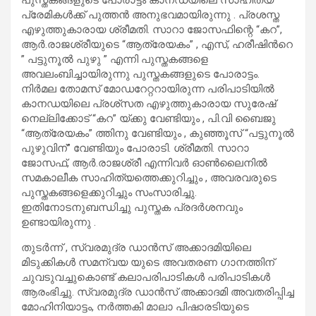
പ്രേമികൾക്ക് പുത്തൻ അനുഭവമായിരുന്നു . പ്രശസ്ത
എഴുത്തുകാരായ ശ്രീമതി. സാറാ ജോസഫിന്റെ “കറ”,
ആർ.രാജശ്രീയുടെ “ആത്രേയകം” , എസ്, ഹരീഷിൻറെ
” പട്ടുനൂൽ പുഴു ” എന്നി പുസ്തകങ്ങളെ
അവലംബിച്ചായിരുന്നു പുസ്തകങ്ങളുടെ പോരാട്ടം.
നിർമല തോമസ് മോഡറേറ്ററായിരുന്ന പരിപാടിയിൽ
കാനഡയിലെ പ്രശ്‌സത എഴുത്തുകാരായ സുരേഷ്
നെല്ലിക്കോട് “കറ” യ്ക്കു വേണ്ടിയും , പി.വി ബൈജു
“ആത്രേയകം” ത്തിനു വേണ്ടിയും , കുഞ്ഞൂസ് “പട്ടുനൂൽ
പുഴുവിന്” വേണ്ടിയും പോരാടി. ശ്രീമതി. സാറാ
ജോസഫ്, ആർ.രാജശ്രീ എന്നിവർ ഓൺലൈനിൽ
സമകാലീക സാഹിത്യത്തെക്കുറിച്ചും , അവരവരുടെ
പുസ്തകങ്ങളെക്കുറിച്ചും സംസാരിച്ചു.
ഇതിനോടനുബന്ധിച്ചു പുസ്തക പ്രദർശനവും
ഉണ്ടായിരുന്നു .
തുടർന്ന് , സ്വരമുദ്ര ഡാൻസ് അക്കാദമിയിലെ
മിടുക്കികൾ സമന്വയ യുടെ അവതരണ ഗാനത്തിന്
ചുവടുവച്ചുകൊണ്ട് കലാപരിപാടികൾ പരിപാടികൾ
ആരംഭിച്ചു. സ്വരമുദ്ര ഡാൻസ് അക്കാദമി അവതരിപ്പിച്ച
മോഹിനിയാട്ടം, നർത്തകി മാലാ പിഷാരടിയുടെ