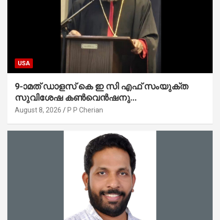
USA
9-ാമത് ഡാളസ് കെ ഇ സി എഫ് സംയുക്ത
സുവിശേഷ കൺവെൻഷനു
പ്രാർത്ഥനാനിർഭരമായ തുടക്കം
August 8, 2026
P P Cherian