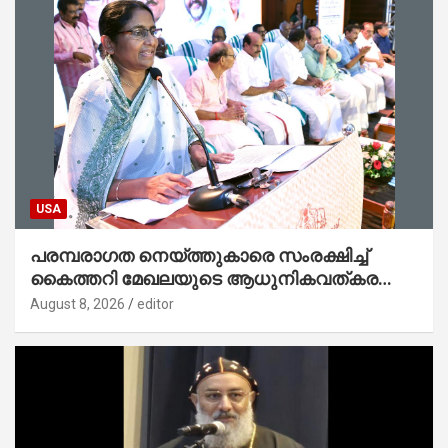
USA
പരമ്പരാഗത നെയ്ത്തുകാരെ സംരക്ഷിച്ച്
കൈത്തറി മേഖലയുടെ ആധുനികവത്കരണം
സാധ്യമാക്കും : ഡെപ്യൂട്ടി സ്പീക്കർ
August 8, 2026
editor