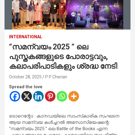
INTERNATIONAL
“സമന്വയം 2025 ” ലെ
പുസ്തകങ്ങളുടെ പോരാട്ടവും,
കലാപരിപാടികളും ശ്രദ്ധ നേടി
October 28, 2025
P P Cherian
Spread the love
ടൊറെന്റോ : കാനഡയിലെ സാംസ്‌കാരിക സംഘടന
ആയ സമന്വയ കൾച്ചറൽ അസോസിയേഷന്റെ
“സമന്വയം 2025 ” ലെ Battle of the Books എന്ന
പുസ്തകങ്ങളുടെ പോരാട്ടം കാനഡയിലെ സാഹിത്യ