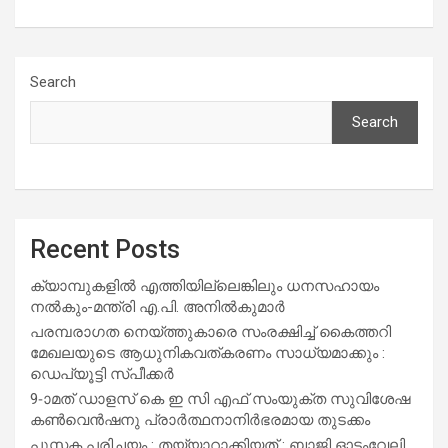
Search
Search
Recent Posts
ക്യാമ്പുകളിൽ എത്തിയില്ലെങ്കിലും ധനസഹായം
നൽകും-മന്ത്രി എ.പി. അനിൽകുമാർ
പരമ്പരാഗത നെയ്ത്തുകാരെ സംരക്ഷിച്ച് കൈത്തറി
മേഖലയുടെ ആധുനികവത്കരണം സാധ്യമാക്കും :
ഡെപ്യൂട്ടി സ്പീക്കർ
9-ാമത് ഡാളസ് കെ ഇ സി എഫ് സംയുക്ത സുവിശേഷ
കൺവെൻഷനു പ്രാർത്ഥനാനിർഭരമായ തുടക്കം
പുസ്തക പരിചയം : തയ്യാറാക്കിയത് : ബാജി ഓടംവേലി,