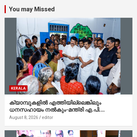
You may Missed
KERALA
ക്യാമ്പുകളിൽ എത്തിയില്ലെങ്കിലും
ധനസഹായം നൽകും-മന്ത്രി എ.പി.
അനിൽകുമാർ
August 8, 2026
editor