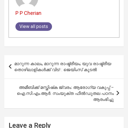
P P Cherian
View all posts
Post
മാറുന്ന കാലം, മാറുന്ന രാഷ്ട്രീയം; യുവ രാഷ്ട്രീയ
navigation
തൊഴിലാളികൾക്ക് വിട! : ജെയിംസ് കൂടൽ
അമീബിക്ക് മസ്തിഷ്‌ക ജ്വരം: ആരോഗ്യ വകുപ്പ് –
ഐ.സി.എം.ആര്‍. സംയുക്ത ഫീല്‍ഡുതല പഠനം
ആരംഭിച്ചു
Leave a Reply