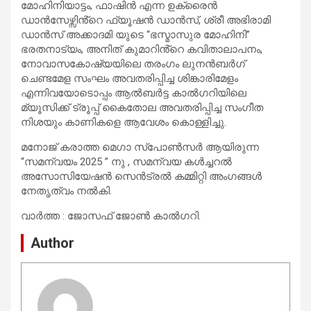
മോഹിനിയാട്ടം, ഫാഷിൻ എന്ന ഉക്രൈൻ
ഡാൻസേഴ്സിൻ്റെ ഫ്യൂഷൻ ഡാൻസ്, ശ്രീ അഭിരാമി
ഡാൻസ് അക്കാദമി യുടെ “ഭസ്മാസുര മോഹിനി”
ഭരതനാട്യം, അനിത് കുമാറിൻ്റെ കവിതാലാപനം,
നോവാസകോഷ്യയിലെ തരംഗം ലുനൻബർഗ്
ചെണ്ടമേള സംഘം അവതരിപ്പിച്ച ശിങ്കാരിമേളം
എന്നിവയോടൊപ്പം ആൽബർട്ട കാൽഗറിയിലെ
മ്യൂസിക്ക് ട്രൂപ്പ് കൈതോല അവതരിപ്പിച്ച സംഗീത
നിശയും കാണികളെ ആവേശം കൊള്ളിച്ചു.
മനോജ്‌ കരാത്ത മെഗാ സ്പോൺസർ ആയിരുന്ന
“സമന്വയം 2025 ” നു , സമന്വയ കൾച്ചറൽ
അസോസിയേഷൻ സെൻട്രൽ കമ്മിറ്റി അംഗങ്ങൾ
നേതൃത്വം നൽകി.
വാർത്ത : ജോസഫ് ജോൺ കാൽഗറി.
Author