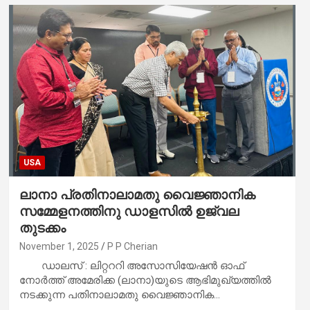
USA
ലാനാ പ്രതിനാലാമതു വൈജ്ഞാനിക
സമ്മേളനത്തിനു ഡാളസിൽ ഉജ്വല
തുടക്കം
November 1, 2025
P P Cherian
ഡാലസ് : ലിറ്റററി അസോസിയേഷൻ ഓഫ്
നോർത്ത് അമേരിക്ക (ലാനാ)യുടെ ആഭിമുഖ്യത്തിൽ
നടക്കുന്ന പതിനാലാമതു വൈജ്ഞാനിക…