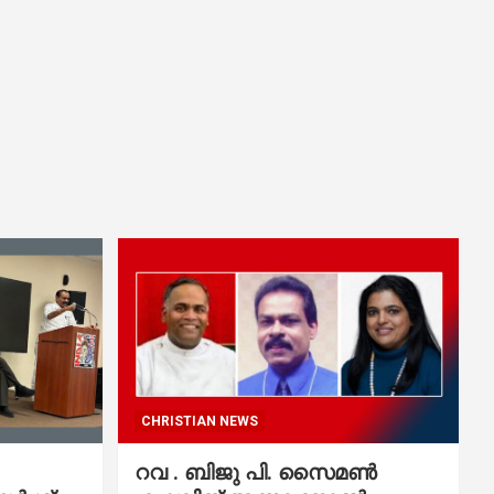
CHRISTIAN NEWS
റവ . ബിജു പി. സൈമൺ