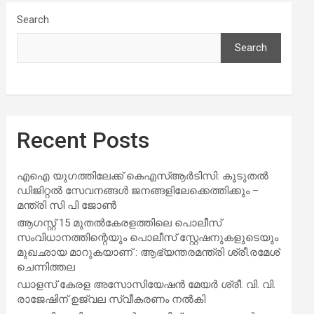
Search
Search
Recent Posts
എഐ യുഗത്തിലേക്ക് കെഎസ്ആർടിസി: കൂടുതൽ
ഡിജിറ്റൽ സേവനങ്ങൾ ജനങ്ങളിലേക്കെത്തിക്കും –
മന്ത്രി സി പി ജോൺ
ആഗസ്റ്റ് 15 മുതല്‍കേരളത്തിലെ പൊലീസ്
സംവിധാനത്തിന്റെയും പൊലീസ് സ്റ്റേഷനുകളുടെയും
മുഖഛായ മാറുകയാണ് : ആഭ്യന്തരമന്ത്രി ശ്രീ.രമേശ്
ചെന്നിത്തല
ഡാളസ് കേരള അസോസിയേഷൻ മേയർ ശ്രീ. വി. വി.
രാജേഷിന് ഉജ്വല സ്വീകരണം നൽകി