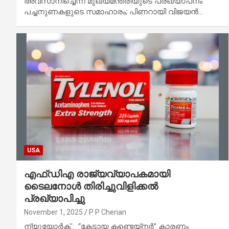
അവസാനിച്ചെന്ന മുഖ്യമന്ത്രിയുടെ പ്രഖ്യാപനം
പച്ചനുണകളുടെ സമാഹാരം; പിണറായി വിജയന്‍…
USA
എഫ്ഡിഎ രാജ്യവ്യാപകമായി
ടൈലനോൾ തിരിച്ചുവിളിക്കൽ
പ്രഖ്യാപിച്ചു
November 1, 2025
P P Cherian
ന്യൂയോർക് : “കേടായ കണ്ടെയ്നർ” കാരണം