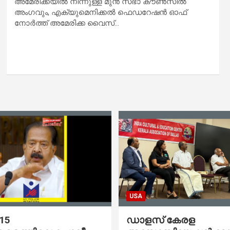
അമേരിക്കയിൽ നിന്നുള്ള മുൻ സഭാ കൗൺസിൽ
അംഗവും, എക്യുമെനിക്കല്‍ ഫെഡറേഷൻ ഓഫ്
നോർത്ത് അമേരിക്ക വൈസ്…
USA
 15
ഡാളസ് കേരള