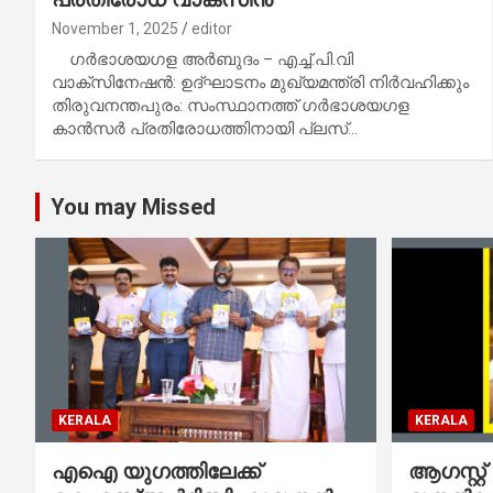
November 1, 2025
editor
ഗര്‍ഭാശയഗള അര്‍ബുദം – എച്ച്.പി.വി
വാക്സിനേഷന്‍: ഉദ്ഘാടനം മുഖ്യമന്ത്രി നിര്‍വഹിക്കും
തിരുവനന്തപുരം: സംസ്ഥാനത്ത് ഗര്‍ഭാശയഗള
കാന്‍സര്‍ പ്രതിരോധത്തിനായി പ്ലസ്…
You may Missed
KERALA
KERALA
എഐ യുഗത്തിലേക്ക്
ആഗസ്റ്റ്