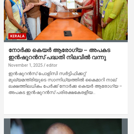
KERALA
നോർക്ക കെയർ ആരോഗ്യ – അപകട
ഇൻഷുറൻസ് പദ്ധതി നിലവിൽ വന്നു
November 1, 2025
editor
ഇൻഷുറൻസ് പോളിസി സർട്ടിഫിക്കറ്റ്
മുഖ്യമന്ത്രിയുടെ സാന്നിധ്യത്തിൽ കൈമാറി നാല്
ലക്ഷത്തിലധികം പേർക്ക് നോർക്ക കെയർ ആരോഗ്യ –
അപകട ഇൻഷുറൻസ് പരിരക്ഷകേരളീയ…