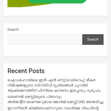
Search
Search
Recent Posts
ഐഡഹോയിലെ ഇൻ-എൻ-ഔട്ട് വെടിവെപ്പ്: ഭീകര
നിമിഷങ്ങളുടെ സിസിടിവി ദൃശ്യങ്ങൾ പുറത്ത്;
ആക്രമണത്തിന് പിന്നിലെ കാരണം ഇപ്പോഴും ദുരൂഹം
ലയണൽ മെസ്സിയുടെ പിതാവും
അർജന്റീന:മാനേജറുമായ ജോർജ് മെസ്സി (68) അന്തരിച്ചു
ഇറാനിയൻ കിക്ക്ബോക്സറുടെ വധശിക്ഷ: ട്രംപിന്റെ