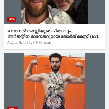
USA
ലയണൽ മെസ്സിയുടെ പിതാവും
അർജന്റീന:മാനേജറുമായ ജോർജ് മെസ്സി (68)
അന്തരിച്ചു
August 9, 2026
P P Cherian