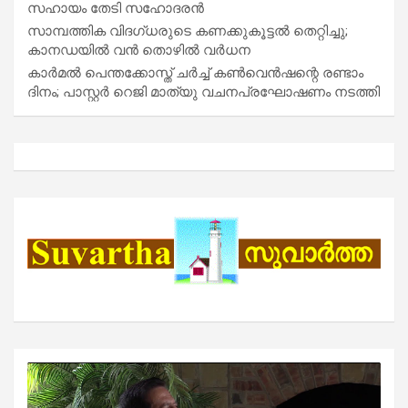
സഹായം തേടി സഹോദരൻ
സാമ്പത്തിക വിദഗ്ധരുടെ കണക്കുകൂട്ടൽ തെറ്റിച്ചു;
കാനഡയിൽ വൻ തൊഴിൽ വർധന
കാർമൽ പെന്തക്കോസ്ത് ചർച്ച് കൺവെൻഷന്റെ രണ്ടാം
ദിനം; പാസ്റ്റർ റെജി മാത്യു വചനപ്രഘോഷണം നടത്തി