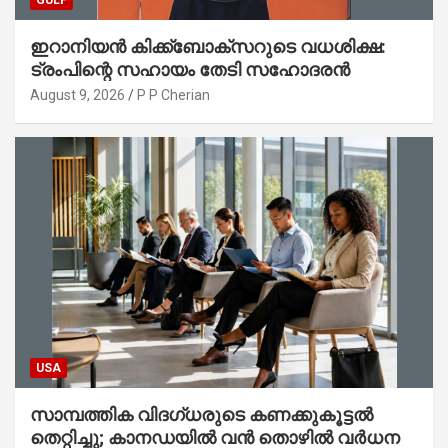
GULF
ഇറാനിയൻ കിക്ക്ബോക്സറുടെ വധശിക്ഷ:
ട്രംപിന്റെ സഹായം തേടി സഹോദരൻ
August 9, 2026
P P Cherian
USA
സാമ്പത്തിക വിദഗ്ധരുടെ കണക്കുകൂട്ടൽ
തെറ്റിച്ചു; കാനഡയിൽ വൻ തൊഴിൽ വർധന