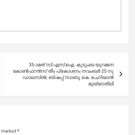
35-ാമത് സി.എസ്.ഐ. കുടുംബ യുവജന
കോൺഫറൻസ് തീം പ്രകാശനം നവംബർ 25 നു
ഡാലസിൽ, ബിഷപ്പ് സാബു കെ. ചെറിയാൻ
മുഖ്യാതിഥി
re marked
*