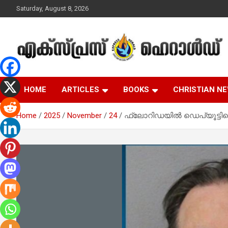
Skip
Saturday, August 8, 2026
to
content
Malayalam Christian News
Express Herald –
HOME
ARTICLES
BOOKS
CHRISTIAN N
Malayalam Christian
Home
2025
November
24
ഫ്ലോറിഡയിൽ ഡെപ്യൂട്ടിയെ
News