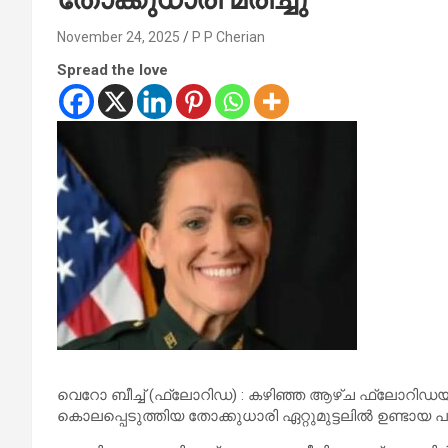
November 24, 2025
P P Cherian
Spread the love
വെറോ ബീച്ച് (ഫ്ലോറിഡ) : കഴിഞ്ഞ ആഴ്ച ഫ്ലോറിഡയി
കൊലപ്പെടുത്തിയ തോക്കുധാരി ഏറ്റുമുട്ടലിൽ ഉണ്ടായ 